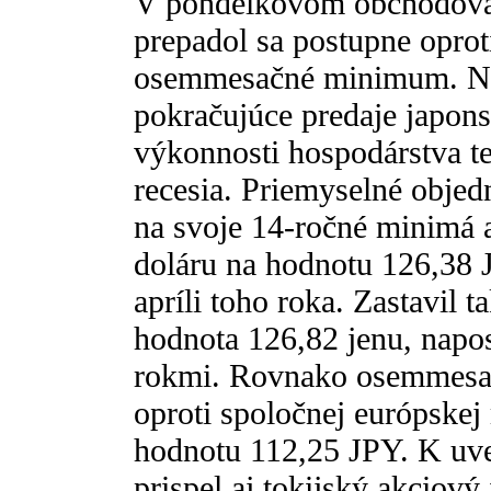
V pondelkovom obchodovaní
prepadol sa postupne oprot
osemmesačné minimum. Na
pokračujúce predaje japon
výkonnosti hospodárstva te
recesia. Priemyselné objed
na svoje 14-ročné minimá a
doláru na hodnotu 126,38 
apríli toho roka. Zastavil ta
hodnota 126,82 jenu, napo
rokmi. Rovnako osemmesa
oproti spoločnej európskej
hodnotu 112,25 JPY. K uved
prispel aj tokijský akciový 