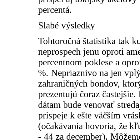
percentá.
Slabé výsledky
Tohtoročná štatistika tak 
neprospech jenu oproti ame
percentnom poklese a oprot
%. Nepriaznivo na jen vpl
zahraničných bondov, ktorý
prezentujú čoraz častejši
dátam bude venovať stredaj
prispeje k ešte väčším vrá
(očakávania hovoria, že kľ
- 44 za december). Môžeme 