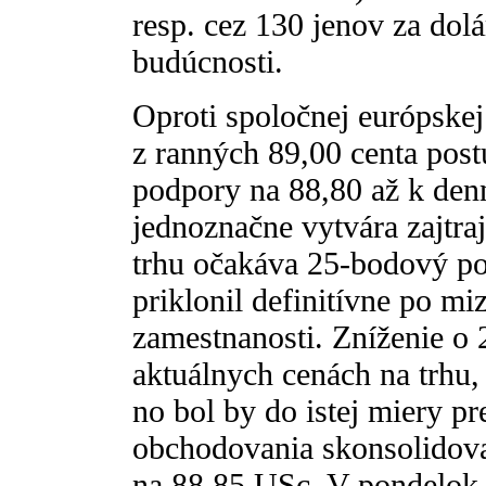
resp. cez 130 jenov za dolá
budúcnosti.
Oproti spoločnej európskej
z ranných 89,00 centa pos
podpory na 88,80 až k de
jednoznačne vytvára zajtraj
trhu očakáva 25-bodový pok
priklonil definitívne po mi
zamestnanosti. Zníženie o
aktuálnych cenách na trhu,
no bol by do istej miery p
obchodovania skonsolidova
na 88,85 USc. V pondelok 