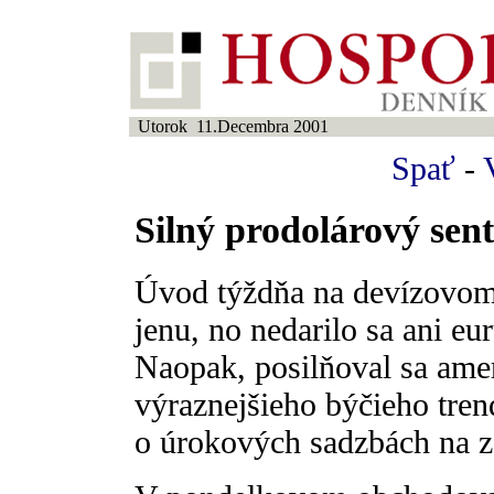
Utorok 11.Decembra 2001
Spať
-
Silný prodolárový sen
Úvod týždňa na devízovom
jenu, no nedarilo sa ani eu
Naopak, posilňoval sa amer
výraznejšieho býčieho tre
o úrokových sadzbách na 