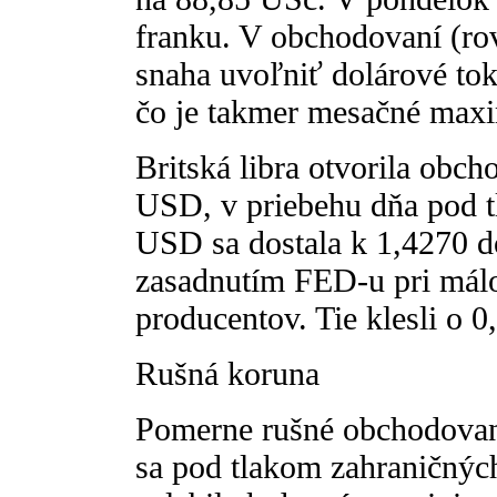
franku. V obchodovaní (ro
snaha uvoľniť dolárové tok
čo je takmer mesačné maxi
Britská libra otvorila obc
USD, v priebehu dňa pod t
USD sa dostala k 1,4270 d
zasadnutím FED-u pri málo
producentov. Tie klesli o 0
Rušná koruna
Pomerne rušné obchodovani
sa pod tlakom zahraničnýc