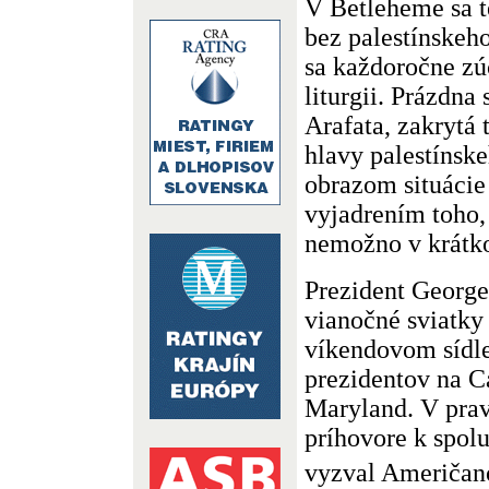
V Betleheme sa t
bez palestínskeho
sa každoročne zú
liturgii. Prázdna
Arafata, zakrytá
hlavy palestínskeh
obrazom situácie
vyjadrením toho,
nemožno v krátk
Prezident George
vianočné sviatky
víkendovom sídl
prezidentov na C
Maryland. V pra
príhovore k spol
vyzval Američanov