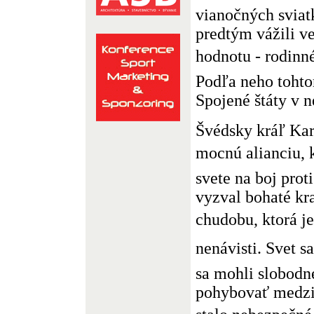
vianočných sviat
predtým vážili ve
hodnotu - rodinné 
Podľa neho tohtor
Spojené štáty v n
Švédsky kráľ Kar
mocnú alianciu,
svete na boj prot
vyzval bohaté kra
chudobu, ktorá je 
nenávisti. Svet s
sa mohli slobodn
pohybovať medzi 