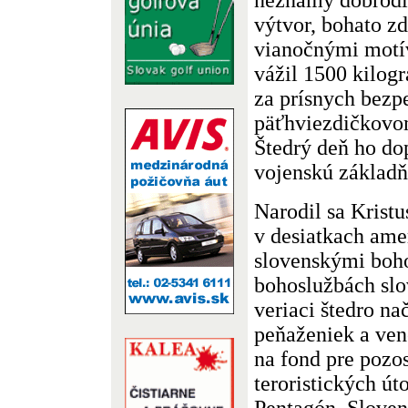
výtvor, bohato z
vianočnými motí
vážil 1500 kilogr
za prísnych bezp
päťhviezdičkovom
Štedrý deň ho do
vojenskú základ
Narodil sa Kristu
v desiatkach ame
slovenskými boh
bohoslužbách slo
veriaci štedro na
peňaženiek a ven
na fond pre pozos
teroristických ú
Pentagón. Sloven