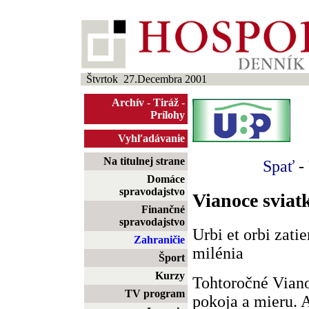
Štvrtok 27.Decembra 2001
Archív
-
Tiráž
-
Prílohy
Vyhľadávanie
Na titulnej strane
Spať
-
Domáce
spravodajstvo
Vianoce sviat
Finančné
spravodajstvo
Urbi et orbi zat
Zahraničie
milénia
Šport
Kurzy
Tohtoročné Viano
TV program
pokoja a mieru. 