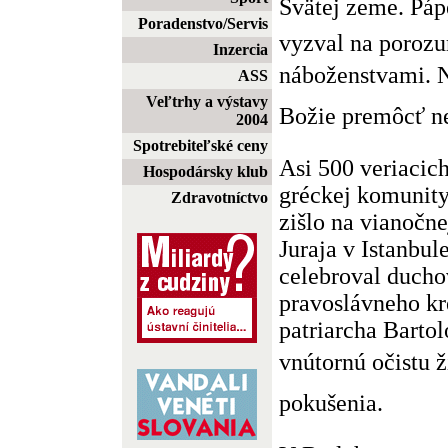
Svätej zeme. Pápe
Poradenstvo/Servis
vyzval na poroz
Inzercia
náboženstvami. 
ASS
Veľtrhy a výstavy
Božie premôcť ne
2004
Spotrebiteľské ceny
Asi 500 veriacic
Hospodársky klub
gréckej komunity 
Zdravotníctvo
zišlo na vianočnej
Juraja v Istanbu
celebroval duch
pravoslávneho kr
patriarcha Bartol
vnútornú očistu 
pokušenia.