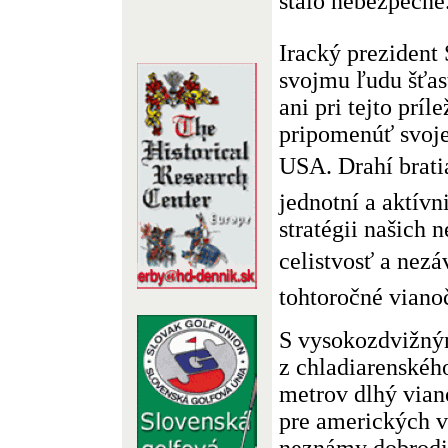
stalo nebezpečné.
Iracký prezident
svojmu ľudu šťas
ani pri tejto príl
pripomenúť svoje
USA. Drahí brati
jednotní a aktívn
stratégii našich 
celistvosť a nezáv
tohtoročné viano
S vysokozdvižný
z chladiarenského
metrov dlhý vian
pre amerických v
neznámy dobrodi