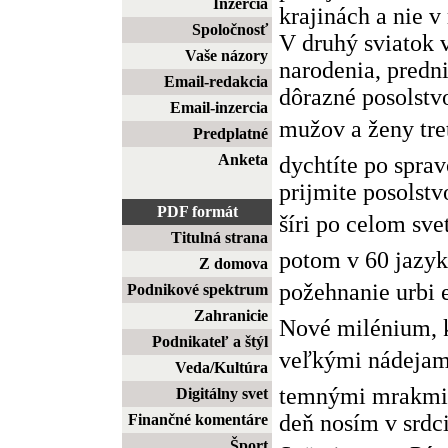
Inzercia
krajinách a nie v
Spoločnosť
V druhý sviatok 
Vaše názory
narodenia, predni
Email-redakcia
dôrazné posolstv
Email-inzercia
mužov a ženy tret
Predplatné
Anketa
dychtíte po sprav
prijmite posolstv
PDF formát
šíri po celom sve
Titulná strana
potom v 60 jazyk
Z domova
požehnanie urbi et
Podnikové spektrum
Zahranicie
Nové milénium, k
Podnikateľ a štýl
veľkými nádejami
Veda/Kultúra
temnými mrakmi n
Digitálny svet
deň nosím v srdc
Finančné komentáre
Šport