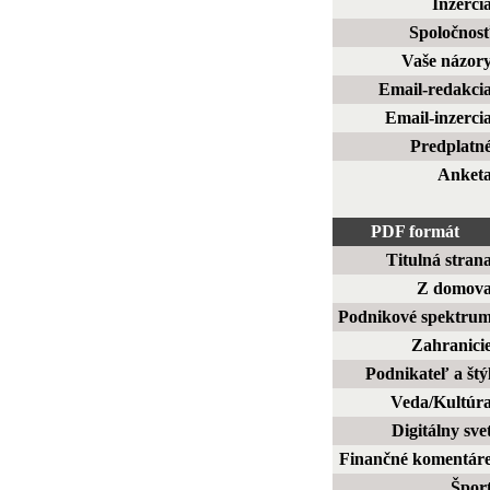
Inzerci
Spoločnos
Vaše názor
Email-redakci
Email-inzerci
Predplatn
Anket
PDF formát
Titulná stran
Z domov
Podnikové spektru
Zahranici
Podnikateľ a štý
Veda/Kultúr
Digitálny sve
Finančné komentár
Špor