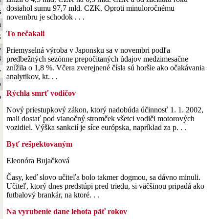
dosiahol sumu 97,7 mld. CZK. Oproti minuloročnému
s
novembru je schodok . . .
a
To nečakali
S
y
Priemyselná výroba v Japonsku sa v novembri podľa
4
predbežných sezónne prepočítaných údajov medzimesačne
znížila o 1,8 %. Včera zverejnené čísla sú horšie ako očakávania
y
analytikov, kt. . .
b
Rýchla smrť vodičov
o
Nový priestupkový zákon, ktorý nadobúda účinnosť 1. 1. 2002,
mali dostať pod vianočný stromček všetci vodiči motorových
vozidiel. Výška sankcií je síce európska, napríklad za p. . .
Byť rešpektovaným
Eleonóra Bujačková
Časy, keď slovo učiteľa bolo takmer dogmou, sa dávno minuli.
Učiteľ, ktorý dnes predstúpi pred triedu, si väčšinou pripadá ako
futbalový brankár, na ktoré. . .
Na vyrubenie dane lehota päť rokov