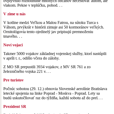
ovplyvnilo rozhodnutie mnohých občanov necestovať autom, ale
vlakom. Pekne v teplúčku, pohod. . .
V zime u nás
V kotline medzi Veľkou a Malou Fatrou, na sútoku Turca s
Váhom, prvýkrát v histórii zimuje asi 50 kormoránov veľkých.
Ornitológovia tento ojedinelý jav pripisujú premnoženiu
tmavého. . .
Noví vojaci
Takmer 5000 vojakov základnej vojenskej služby, ktorí nastúpili
v apríli t. r., odišlo včera do zálohy.
Z MO SR prepustili 3934 vojakov, z MV SR 761 a zo
železničného vojska 221 v. . .
Pre turistov
Počnúc sobotou (29. 12.) obnovia Slovenské aerolínie Bratislava
letecké spojenia na linke Poprad - Moskva - Poprad. Lety sa
budú uskutočňovať raz do týždňa, každú sobotu až do prel. . .
Prezident SR