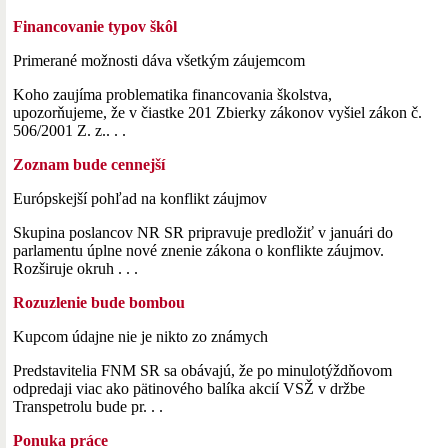
Financovanie typov škôl
Primerané možnosti dáva všetkým záujemcom
Koho zaujíma problematika financovania školstva,
upozorňujeme, že v čiastke 201 Zbierky zákonov vyšiel zákon č.
506/2001 Z. z.. . .
Zoznam bude cennejší
Európskejší pohľad na konflikt záujmov
Skupina poslancov NR SR pripravuje predložiť v januári do
parlamentu úplne nové znenie zákona o konflikte záujmov.
Rozširuje okruh . . .
Rozuzlenie bude bombou
Kupcom údajne nie je nikto zo známych
Predstavitelia FNM SR sa obávajú, že po minulotýždňovom
odpredaji viac ako pätinového balíka akcií VSŽ v držbe
Transpetrolu bude pr. . .
Ponuka práce