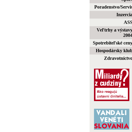
Poradenstvo/Servi
Inzerci
AS
Veľtrhy a výstav
200
Spotrebiteľské cen
Hospodársky klu
Zdravotníctv