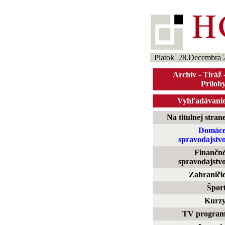
Piatok 28.Decembra 
Archív
-
Tiráž
Príloh
Vyhľadávani
Na titulnej stran
Domác
spravodajstv
Finančn
spravodajstv
Zahraniči
Špor
Kurz
TV progra