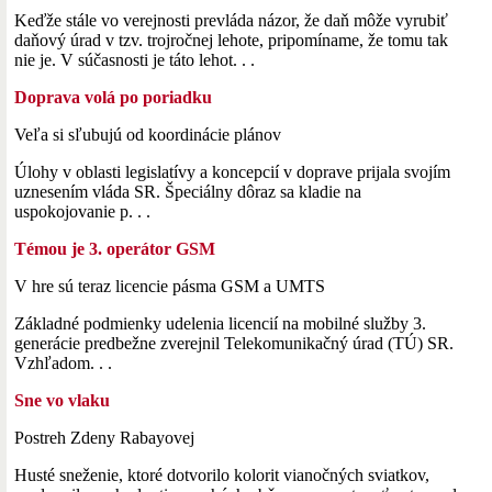
Keďže stále vo verejnosti prevláda názor, že daň môže vyrubiť
daňový úrad v tzv. trojročnej lehote, pripomíname, že tomu tak
nie je. V súčasnosti je táto lehot. . .
Doprava volá po poriadku
Veľa si sľubujú od koordinácie plánov
Úlohy v oblasti legislatívy a koncepcií v doprave prijala svojím
uznesením vláda SR. Špeciálny dôraz sa kladie na
uspokojovanie p. . .
Témou je 3. operátor GSM
V hre sú teraz licencie pásma GSM a UMTS
Základné podmienky udelenia licencií na mobilné služby 3.
generácie predbežne zverejnil Telekomunikačný úrad (TÚ) SR.
Vzhľadom. . .
Sne vo vlaku
Postreh Zdeny Rabayovej
Husté sneženie, ktoré dotvorilo kolorit vianočných sviatkov,