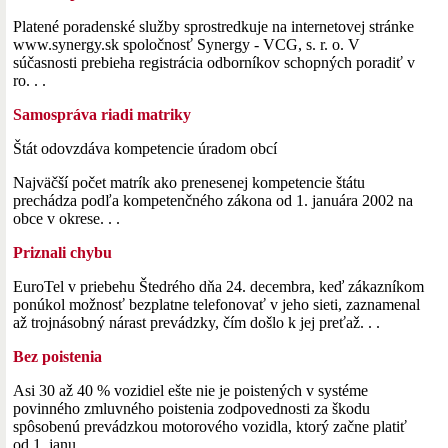
Platené poradenské služby sprostredkuje na internetovej stránke
www.synergy.sk spoločnosť Synergy - VCG, s. r. o. V
súčasnosti prebieha registrácia odborníkov schopných poradiť v
ro. . .
Samospráva riadi matriky
Štát odovzdáva kompetencie úradom obcí
Najväčší počet matrík ako prenesenej kompetencie štátu
prechádza podľa kompetenčného zákona od 1. januára 2002 na
obce v okrese. . .
Priznali chybu
EuroTel v priebehu Štedrého dňa 24. decembra, keď zákazníkom
ponúkol možnosť bezplatne telefonovať v jeho sieti, zaznamenal
až trojnásobný nárast prevádzky, čím došlo k jej preťaž. . .
Bez poistenia
Asi 30 až 40 % vozidiel ešte nie je poistených v systéme
povinného zmluvného poistenia zodpovednosti za škodu
spôsobenú prevádzkou motorového vozidla, ktorý začne platiť
od 1. janu. . .