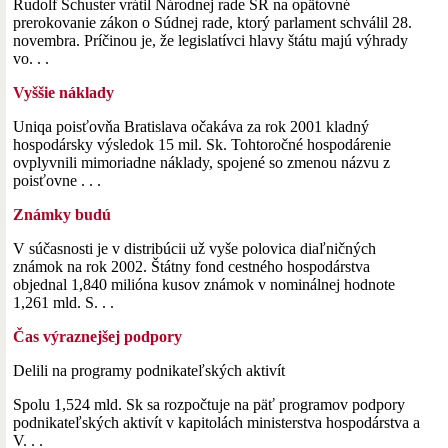
Rudolf Schuster vrátil Národnej rade SR na opätovné
prerokovanie zákon o Súdnej rade, ktorý parlament schválil 28.
novembra. Príčinou je, že legislatívci hlavy štátu majú výhrady
vo. . .
Vyššie náklady
Uniqa poisťovňa Bratislava očakáva za rok 2001 kladný
hospodársky výsledok 15 mil. Sk. Tohtoročné hospodárenie
ovplyvnili mimoriadne náklady, spojené so zmenou názvu z
poisťovne . . .
Známky budú
V súčasnosti je v distribúcii už vyše polovica diaľničných
známok na rok 2002. Štátny fond cestného hospodárstva
objednal 1,840 milióna kusov známok v nominálnej hodnote
1,261 mld. S. . .
Čas výraznejšej podpory
Delili na programy podnikateľských aktivít
Spolu 1,524 mld. Sk sa rozpočtuje na päť programov podpory
podnikateľských aktivít v kapitolách ministerstva hospodárstva a
V. . .