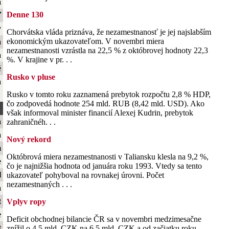
a
Denne 130
ť
y
Chorvátska vláda priznáva, že nezamestnanosť je jej najslabším
ekonomickým ukazovateľom. V novembri miera
a
nezamestnanosti vzrástla na 22,5 % z októbrovej hodnoty 22,3
a
%. V krajine v pr. . .
é
Rusko v pluse
a
Rusko v tomto roku zaznamená prebytok rozpočtu 2,8 % HDP,
čo zodpovedá hodnote 254 mld. RUB (8,42 mld. USD). Ako
však informoval minister financií Alexej Kudrin, prebytok
a
zahraničnéh. . .
a
Nový rekord
m
Októbrová miera nezamestnanosti v Taliansku klesla na 9,2 %,
e
čo je najnižšia hodnota od januára roku 1993. Vtedy sa tento
l
ukazovateľ pohyboval na rovnakej úrovni. Počet
nezamestnaných . . .
a
t
Vplyv ropy
e
Deficit obchodnej bilancie ČR sa v novembri medzimesačne
t
znížil o 4,5 mld. CZK na 6,5 mld. CZK a od začiatku roku