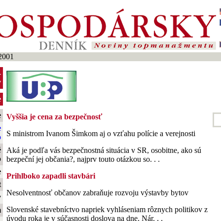
2001
-
y
e
e
Vyššia je cena za bezpečnosť
e
S ministrom Ivanom Šimkom aj o vzťahu polície a verejnosti
o
é
Aká je podľa vás bezpečnostná situácia v SR, osobitne, ako sú
o
bezpeční jej občania?, najprv touto otázkou so. . .
e
Prihlboko zapadli stavbári
t
Nesolventnosť občanov zabraňuje rozvoju výstavby bytov
y
Slovenské stavebníctvo napriek vyhláseniam rôznych politikov z
m
úvodu roka je v súčasnosti doslova na dne. Nár. . .