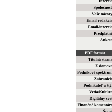
Inzerci
Spoločnos
Vaše názor
Email-redakci
Email-inzerci
Predplatn
Anket
PDF formát
Titulná stran
Z domov
Podnikové spektru
Zahranici
Podnikateľ a štý
Veda/Kultúr
Digitálny sve
Finančné komentár
Špor