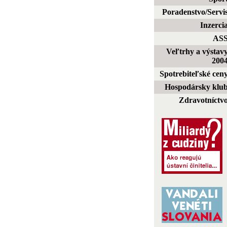
Poradenstvo/Servi
Inzerci
AS
Veľtrhy a výstav
200
Spotrebiteľské cen
Hospodársky klu
Zdravotníctv