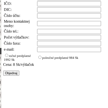
a
IČO:
ť
DIC:
y
Číslo účtu:
a
Meno kontaktnej
osoby:
a
Číslo tel.:
é
Počet výtlačkov:
a
Číslo faxu:
e-mail:
ročné predplatné
a
polročné predplatné
984 Sk
1992 Sk
a
Cena: 8 Sk/výtlačok
m
e
l
a
t
e
t