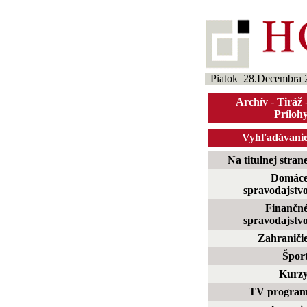
Piatok 28.Decembra 
Archív
-
Tiráž
Príloh
Vyhľadávani
Na titulnej stran
Domác
spravodajstv
Finančn
spravodajstv
Zahraniči
Špor
Kurz
TV progra