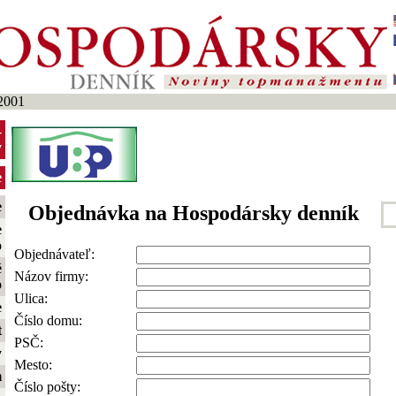
2001
-
y
e
e
Objednávka na Hospodársky denník
e
o
Objednávateľ:
é
Názov firmy:
o
Ulica:
e
Číslo domu:
t
PSČ:
y
Mesto:
m
Číslo pošty: