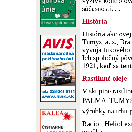
výživy kontrolov
súčasnosti. . .
História
História akciovej
Tumys, a. s., Bra
vývoja tukového 
Ich spoločný pôv
1921, keď sa tent
Rastlinné oleje
V skupine rastli
PALMA  TUMYS, a
výrobky na trhu 
Raciol, Heliol ext
značka . . .