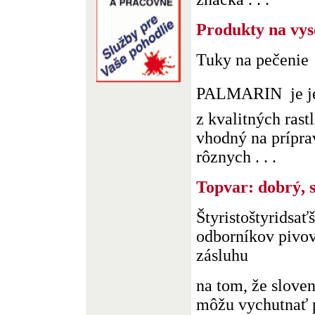
Produkty na vys
Tuky na pečenie
PALMARIN  je j
z kvalitných rast
vhodný na prípr
rôznych . . .
Topvar: dobrý, s
Štyristoštyridsať
odborníkov pivo
zásluhu
na tom, že sloven
môžu vychutnať p.