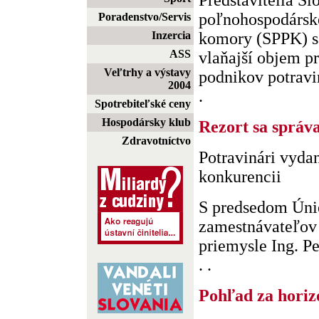
Predstavitelia Sl
poľnohospodárske
Poradenstvo/Servis
Inzercia
komory (SPPK) s
ASS
vlaňajší objem p
Veľtrhy a výstavy
podnikov potravi
2004
.
Spotrebiteľské ceny
Hospodársky klub
Rezort sa správa
Zdravotníctvo
Potravinári vyda
konkurencii
S predsedom Úni
zamestnávateľov
priemysle Ing. P
. .
Pohľad za horiz