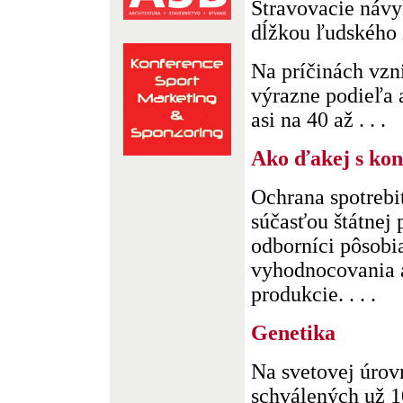
Stravovacie návy
dĺžkou ľudského 
Na príčinách vzn
výrazne podieľa a
asi na 40 až . . .
Ako ďakej s kon
Ochrana spotrebi
súčasťou štátnej 
odborníci pôsobia
vyhodnocovania a
produkcie. . . .
Genetika
Na svetovej úrov
schválených už 1