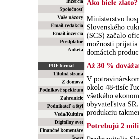
Inzercia
Ako biele zlato?
Spoločnosť
Vaše názory
Ministerstvo hos
Email-redakcia
Slovenského cuk
Email-inzercia
(SCS) začalo ofi
Predplatné
možnosti prijatia
Anketa
domácich produce
Až 30 % dováž
PDF formát
Titulná strana
V potravinárskom
Z domova
okolo 48-tisíc ľud
Podnikové spektrum
všetkého ekonom
Zahranicie
obyvateľstva SR.
Podnikateľ a štýl
produkciu takmer 
Veda/Kultúra
Digitálny svet
Potrebujú 2 mil
Finančné komentáre
Šport