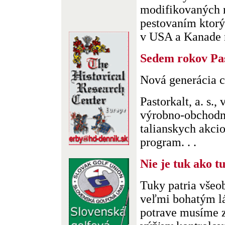
modifikovaných r
pestovaním ktorý
v USA a Kanade na
Sedem rokov Pa
Nová generácia c
Pastorkalt, a. s.,
výrobno-obchodn
talianskych akci
program. . .
Nie je tuk ako t
Tuky patria všeo
veľmi bohatým lá
potrave musíme z