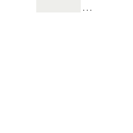
. . .