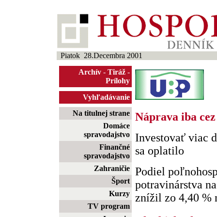
Piatok 28.Decembra 2001
Archív
-
Tiráž
-
Prílohy
Vyhľadávanie
Na titulnej strane
Náprava iba cez
Domáce
spravodajstvo
Investovať viac 
Finančné
sa oplatilo
spravodajstvo
Zahraničie
Podiel poľnohosp
Šport
potravinárstva n
Kurzy
znížil zo 4,40 % 
TV program