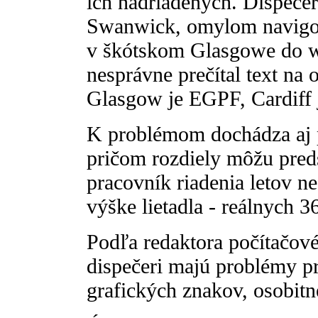
ich nadriadených. Dispečer
Swanwick, omylom navigova
v škótskom Glasgowe do w
nesprávne prečítal text na
Glasgow je EGPF, Cardiff
K problémom dochádza aj pr
pričom rozdiely môžu pred
pracovník riadenia letov ne
výške lietadla - reálnych 
Podľa redaktora počítačov
dispečeri majú problémy pr
grafických znakov, osobitne