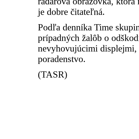
radarová obrazovka, ktorá 
je dobre čitateľná.
Podľa denníka Time skupin
prípadných žalôb o odškod
nevyhovujúcimi displejmi, 
poradenstvo.
(TASR)