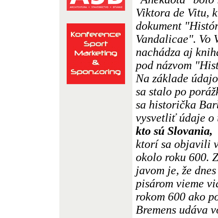
Viktora de Vitu, 
dokument "Histór
Vandalicae". Vo V
nachádza aj kni
pod názvom "His
Na základe údajov
sa stalo po poráž
sa historička Ba
vysvetliť údaje o
kto sú Slovania,
ktorí sa objavili
okolo roku 600. 
javom je, že dne
pisárom vieme vi
rokom 600 ako p
Bremens udáva vo