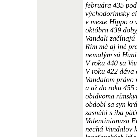
februára 435 pod
východorímsky ci
v meste Hippo o 
októbra 439 doby
Vandali začínajú
Rím má aj iné pr
nemalým sú Huni
V roku 440 sa Van
V roku 422 dáva 
Vandalom právo v
a až do roku 455 
obidvoma rímskym
období sa syn kr
zasnúbi s iba pä
Valentinianusa E
nechá Vandalov k