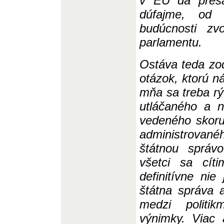
v EÚ dá presa
dúfajme, od 
budúcnosti zv
parlamentu.
Ostáva teda zo
otázok, ktorú n
mňa sa treba rýc
utláčaného a 
ved
eného skoru
administrova
štátnou správ
všetci sa cít
definitívne ni
štátna správa 
medzi politi
výnimky. Viac 