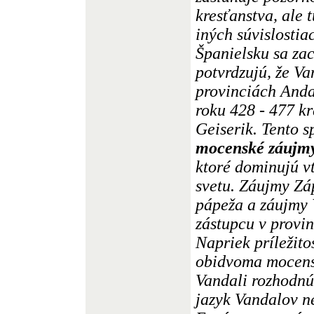
kresťanstva, ale
iných súvislostia
Španielsku sa za
potvrdzujú, že Va
provinciách Anda
roku 428 - 477 k
Geiserik. Tento s
mocenské záujmy
ktoré dominujú 
svetu. Záujmy Z
pápeža a záujmy
zástupcu v provin
Napriek príležit
obidvoma mocens
Vandali rozhodnú 
jazyk Vandalov 