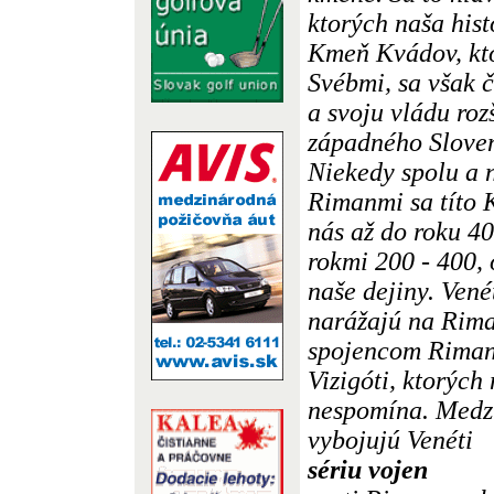
ktorých naša hist
Kmeň Kvádov, kto
Svébmi, sa však 
a svoju vládu roz
západného Sloven
Niekedy spolu a n
Rimanmi sa títo K
nás až do roku 40
rokmi 200 - 400, 
naše dejiny. Vené
narážajú na Rim
spojencom Rimano
Vizigóti, ktorých
nespomína. Medzi
vybojujú Venéti
sériu vojen