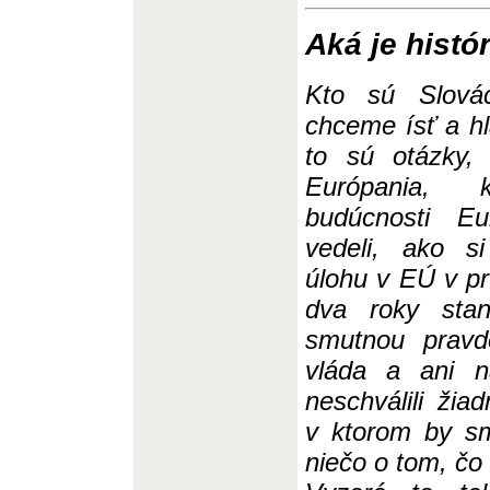
Aká je histó
Kto sú Slová
chceme ísť a h
to sú otázky, 
Európania, 
budúcnosti Eu
vedeli, ako s
úlohu v EÚ v pr
dva roky sta
smutnou pravd
vláda a ani n
neschválili žia
v ktorom by s
niečo o tom, čo