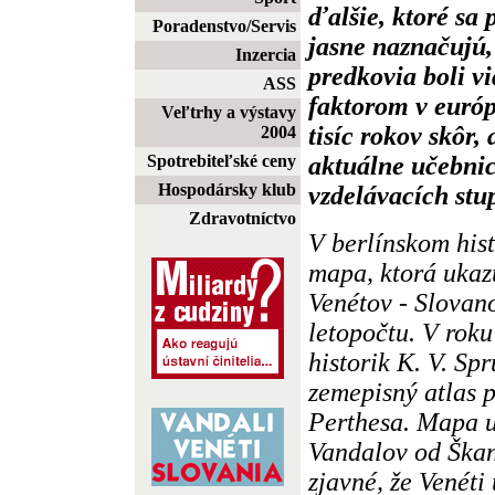
ďalšie, ktoré sa 
Poradenstvo/Servis
jasne naznačujú, 
Inzercia
predkovia boli 
ASS
faktorom v európ
Veľtrhy a výstavy
tisíc rokov skôr,
2004
aktuálne učebnic
Spotrebiteľské ceny
Hospodársky klub
vzdelávacích stu
Zdravotníctvo
V berlínskom his
mapa, ktorá ukaz
Venétov - Slovan
letopočtu. V roku
historik K. V. Spr
zemepisný atlas p
Perthesa. Mapa u
Vandalov od Škan
zjavné, že Venéti