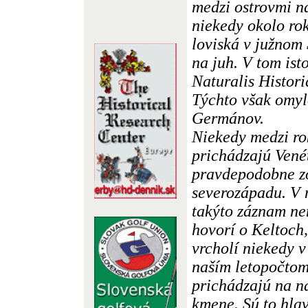
medzi ostrovmi na
niekedy okolo ro
loviská v južnom
na juh. V tom ist
Naturalis Histori
Týchto však omyl
Germánov.
Niekedy medzi ro
prichádzajú Vené
pravdepodobne zo
severozápadu. V n
takýto záznam ne
hovorí o Keltoch,
vrcholí niekedy v
naším letopočtom
prichádzajú na n
kmene. Sú to hla