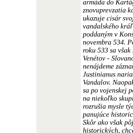
armáda do Kartá
znovuprevzatia k
ukazuje cisár svo
vandalského kráľ
poddaným v Kons
novembra 534. Po
roku 533 sa však 
Venétov - Slovan
nenájdeme záznam
Justinianus naria
Vandalov. Naopak,
sa po vojenskej p
na niekoľko skupí
rozrušia mysle tý
panujúce histori
Skôr ako však pô
historických, chc