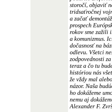
storočí, objaviť 
tridsaťročnej voj
a začať demontáž
prospech Európsk
rokov sme zažili 
a komunizmus. Ic
dočasnosť na báz
odlevu. Všetci ne
zodpovednosti za t
teraz a čo tu bud
históriou nás vše
že vždy mal aleb
názor. Naša budúc
ho dokážeme umožn
nemu aj dokážeme
Alexander F. Zvr