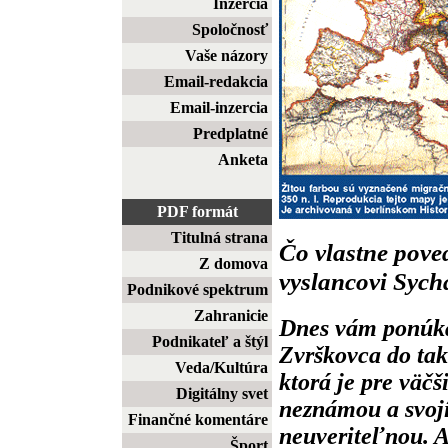
Inzercia
Spoločnosť
Vaše názory
Email-redakcia
Email-inzercia
Predplatné
Anketa
PDF formát
Titulná strana
Čo vlastne pov
Z domova
vyslancovi Sych
Podnikové spektrum
Zahranicie
Dnes vám ponúka
Podnikateľ a štýl
Zvrškovca do take
Veda/Kultúra
ktorá je pre väč
Digitálny svet
neznámou a svoj
Finančné komentáre
neuveriteľnou. A
Šport