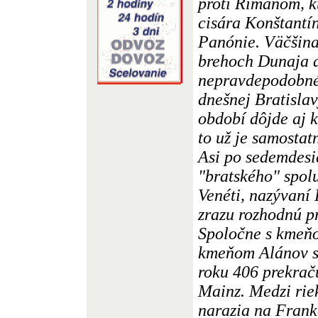
proti Rimanom, k
cisára Konštantí
Panónie. Väčšina
brehoch Dunaja a
nepravdepodobné,
dnešnej Bratisla
období dôjde aj k
to už je samostatn
Asi po sedemdesi
"bratského" spol
Venéti, nazývaní
zrazu rozhodnú pr
Spoločne s kmeň
kmeňom Alánov s
roku 406 prekrač
Mainz. Medzi rie
narazia na Frank