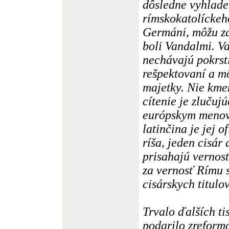
dôsledne vyhladen
rímskokatolíckeho
Germáni, môžu za
boli Vandalmi. Va
nechávajú pokrst
rešpektovaní a m
majetky. Nie kme
cítenie je zluču
európskym menova
latinčina je jej 
ríša, jeden cisár
prisahajú vernosť
za vernosť Rímu 
cisárskych titulov
Trvalo ďalších ti
podarilo zreformo