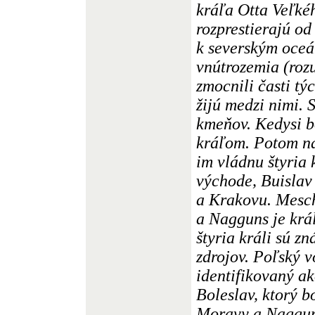
kráľa Otta Veľkéh
rozprestierajú o
k severským oce
vnútrozemia (roz
zmocnili časti tý
žijú medzi nimi.
kmeňov. Kedysi b
kráľom. Potom na
im vládnu štyria 
východe, Buisla
a Krakovu. Mesch
a Nagguns je krá
štyria králi sú zn
zdrojov. Poľský 
identifikovaný ak
Boleslav, ktorý b
Moravy a Nagguns