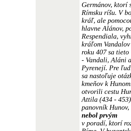
Germánov, ktorí 
Rímsku ríšu. V b
kráľ, ale pomoco
hlavne Alánov, p
Respendiala, vyh
kráľom Vandalov 
roku 407 sa tieto
- Vandali, Aláni 
Pyrenejí. Pre ľud
sa nastoľuje otáz
kmeňov k Hunom
otvorili cestu H
Attila (434 - 453
panovník Hunov, 
nebol prvým
v poradí, ktorí r
Ríma. V byzantsk