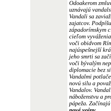
Odoakerom zmluvu
uznávajú vandalsk
Vandali sa zaviaž
zajatcov. Podpíšu
západorímskym c
cieľom vyváženi
voči obidvom Rí
najúspešnejší kr
jeho smrti sa zač
voči bývalým nep
diplomacie bez s
Vandalmi potlač
novú silu a pova
Vandalov. Vandal
náboženstvu a pr
pápeža. Začínajú
nové vojny,