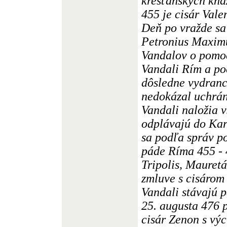
kresťanských kňa
455 je cisár Vale
Deň po vražde sa 
Petronius Maxim
Vandalov o pomoc
Vandali Rím a po
dôsledne vydranc
nedokázal uchrán
Vandali naložia v
odplávajú do Kart
sa podľa správ po
páde Ríma 455 - 
Tripolis, Mauret
zmluve s cisárom
Vandali stávajú 
25. augusta 476 
cisár Zenon s v