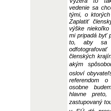
Vyzerá to tak
vede
n
ie sa chc
tými, o ktorých
Zaplatiť člen
výške niekoľko 
mi pripadá byť 
to, aby sa n
odfotografovať
člensk
ý
ch kraj
akým spôsobom 
osloví obyvateľ
referendom 
osobne budem
hlavne preto
zastupovaný tout