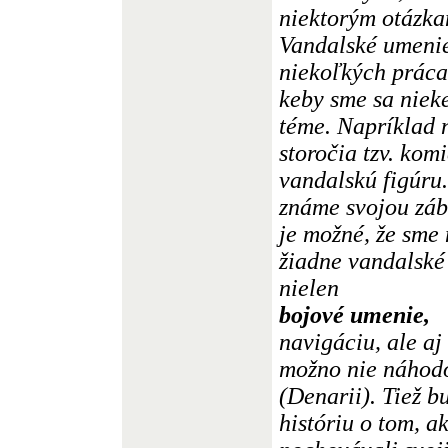
niektorým otázkam
Vandalské umenie
niekoľkých práca
keby sme sa nieke
téme. Napríklad ná
storočia tzv. ko
vandalskú figúru
známe svojou záb
je možné, že sme
žiadne vandalské
nielen
bojové umenie,
navigáciu, ale aj
možno nie náhodo
(Denarii). Tiež b
históriu o tom, 