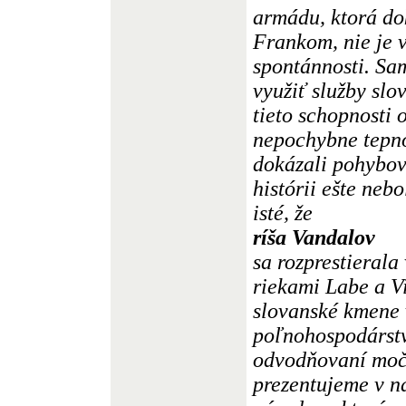
armádu, ktorá do
Frankom, nie je 
spontánnosti. S
využiť služby sl
tieto schopnosti 
nepochybne tepno
dokázali pohybov
histórii ešte neb
isté, že
ríša Vandalov
sa rozprestierala
riekami Labe a Vi
slovanské kmene 
poľnohospodárstv
odvodňovaní moča
prezentujeme v na