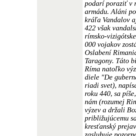
podarí poraziť v
armádu. Aláni po
kráľa Vandalov aj
422 však vandal
rímsko-vizigótske
000 vojakov zost
Oslabení Rimania
Taragony. Táto bi
Ríma natoľko výz
diele "De gubern
riadi svet), nap
roku 440, sa píše,
nám (rozumej Ri
výzev a držali Bo
približujúcemu sa
kresťanský prejav
zasluhuje pozorno