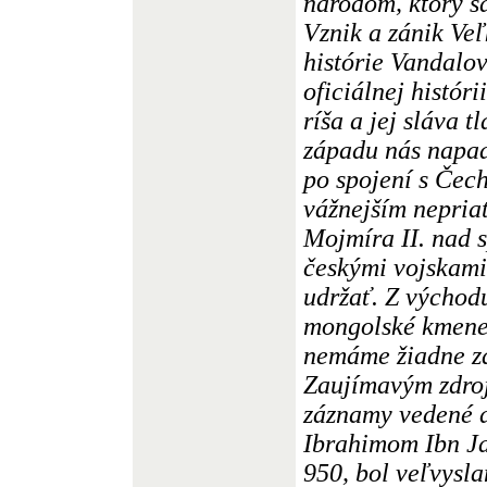
národom, ktorý s
Vznik a zánik Ve
histórie Vandalov
oficiálnej histór
ríša a jej sláva 
západu nás napad
po spojení s Čec
vážnejším nepria
Mojmíra II. nad 
českými vojskami
udržať. Z východ
mongolské kmene 
nemáme žiadne zá
Zaujímavým zdro
záznamy vedené 
Ibrahimom Ibn Ja
950, bol veľvysl