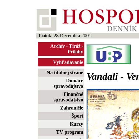
Piatok 28.Decembra 2001
Archív
-
Tiráž
-
Prílohy
Vyhľadávanie
Na titulnej strane
Vandali - Ve
Domáce
spravodajstvo
Finančné
spravodajstvo
Zahraničie
Šport
Kurzy
TV program