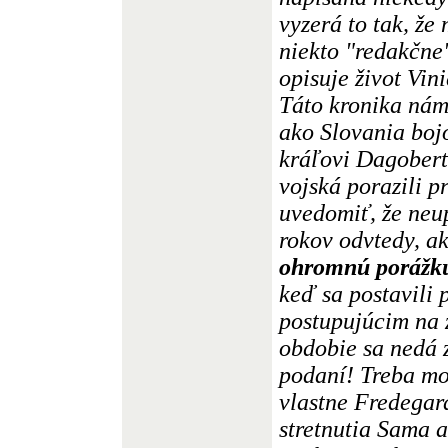
vyzerá to tak, že
niekto "redakčne
opisuje život Vin
Táto kronika nám
ako Slovania boj
kráľovi Dagobert
vojská porazili p
uvedomiť, že neu
rokov odvtedy, ak
ohromnú porážk
keď sa postavili
postupujúcim na 
obdobie sa nedá 
podaní! Treba mo
vlastne Fredegar
stretnutia Sama 