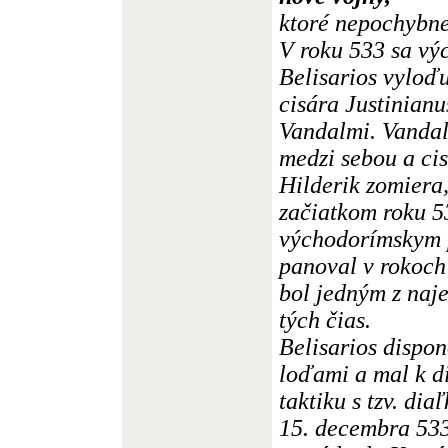
ktoré nepochybne
V roku 533 sa vý
Belisarios vyloďu
cisára Justinianu
Vandalmi. Vandal
medzi sebou a cis
Hilderik zomiera,
začiatkom roku 53
východorímskym 
panoval v rokoch
bol jedným z naje
tých čias.
Belisarios dispo
loďami a mal k d
taktiku s tzv. di
15. decembra 533