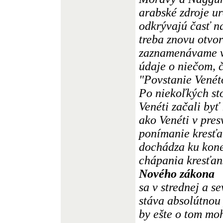
arabské zdroje ur
odkrývajú časť na
treba znovu otvor
zaznamenávame v 
údaje o niečom, 
"Povstanie Venét
Po niekoľkých sto
Venéti začali byť
ako Venéti v pres
ponímanie kresťan
dochádza ku kone
chápania kresťan
Nového zákona
sa v strednej a 
stáva absolútnou 
by ešte o tom mo