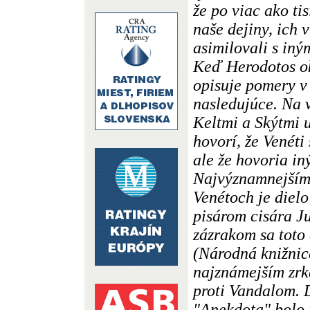
že po viac ako tis
naše dejiny, ich v
asimilovali s in
Keď Herodotos ok
opisuje pomery v
nasledujúce. Na 
Keltmi a Skýtmi u
hovorí, že Venéti
ale že hovoria i
Najvýznamnejším 
Venétoch je dielo
pisárom cisára J
zázrakom sa toto
(Národná knižnica
najznámejším zrk
proti Vandalom. 
"Anekdota" bolo 