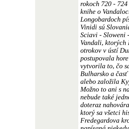
rokoch 720 - 724 
knihe o Vandaloc
Longobardoch píše
Vinidi sú Slovani
Sciavi - Sloweni 
Vandali, ktorých
otrokov v ústí Du
postupovala hore
vytvorila to, čo 
Bulharsko a časť 
alebo založila Ky
Možno to ani s n
nebude také jedn
doteraz nahovára
ktorý sa všetci hi
Fredegardova kro
napísaná niekedy