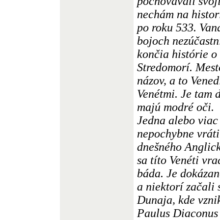
pochovávali svoj
nechám na histor
po roku 533. Vand
bojoch nezúčastni
končia histórie o
Stredomorí. Mest
názov, a to Vened
Venétmi. Je tam d
majú modré oči.
Jedna alebo viac
nepochybne vráti
dnešného Anglick
sa títo Venéti vra
báda. Je dokázané
a niektorí začali 
Dunaja, kde vzni
Paulus Diaconus 