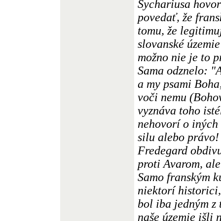
Sychariusa hovor
povedať, že frans
tomu, že legitim
slovanské územie
možno nie je to p
Sama odznelo: "A
a my psami Boha,
voči nemu (Bohov
vyznáva toho ist
nehovorí o iných 
silu alebo právo!
Fredegard obdiv
proti Avarom, ale
Samo franským ku
niektorí historic
bol iba jedným z 
naše územie išli 