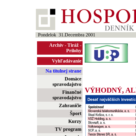
Pondelok 31.Decembra 2001
Archív
-
Tiráž
-
Prílohy
Vyhľadávanie
Na titulnej strane
Domáce
spravodajstvo
VÝHODNÝ, AL
Finančné
spravodajstvo
Zahraničie
Šport
Kurzy
TV program