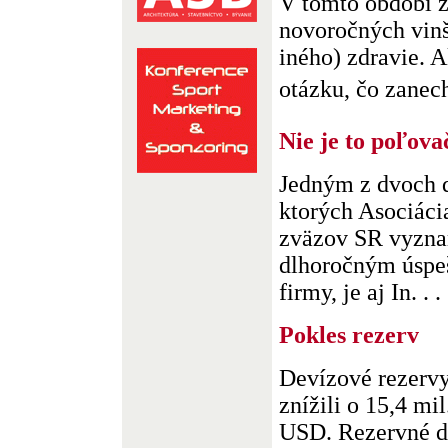
V tomto období z
novoročných vin
iného) zdravie. A
otázku, čo zanecha
Nie je to poľova
Jedným z dvoch 
ktorých Asociáci
zväzov SR vyznam
dlhoročným úspe
firmy, je aj In. . .
Pokles rezerv
Devízové rezerv
znížili o 15,4 mi
USD. Rezervné d