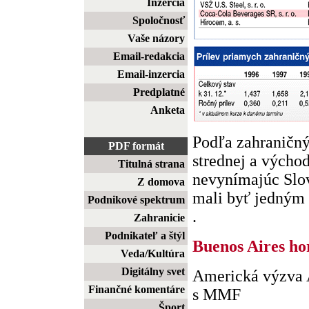
Inzercia
Spoločnosť
Vaše názory
Email-redakcia
Email-inzercia
Predplatné
Anketa
Podľa zahraničný
PDF formát
strednej a výcho
Titulná strana
nevynímajúc Slov
Z domova
mali byť jedným 
Podnikové spektrum
.
Zahranicie
Podnikateľ a štýl
Buenos Aires ho
Veda/Kultúra
Digitálny svet
Americká výzva 
Finančné komentáre
s MMF
Šport