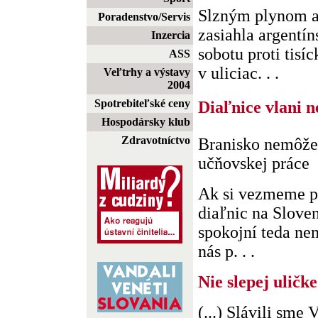
Slzným plynom a
Poradenstvo/Servis
zasiahla argentín
Inzercia
sobotu proti tisí
ASS
v uliciac. . .
Veľtrhy a výstavy
2004
Spotrebiteľské ceny
Diaľnice vlani n
Hospodársky klub
Zdravotníctvo
Branisko nemôže
učňovskej práce
Ak si vezmeme p
diaľnic na Slove
spokojní teda ne
nás p. . .
Nie slepej uličke
(...) Slávili sme