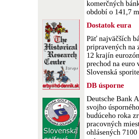
komerčných bánk
období o 141,7 mi
Dostatok eura
Päť najväčších b
pripravených na 
12 krajín eurozó
prechod na euro 
Slovenská sporite
DB úsporne
Deutsche Bank A
svojho úspornéh
budúceho roka zr
pracovných miest,
ohlásených 7100 