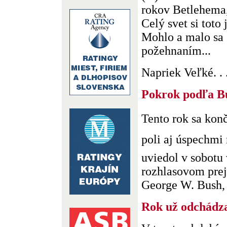
rokov Betlehema,
Celý svet si toto
Mohlo a malo sa s
požehnaním...
Napriek Veľké. . 
Pokrok podľa B
Tento rok sa ko
poli aj úspechmi
uviedol v sobotu
rozhlasovom prej
George W. Bush, k
Rok už odchádza