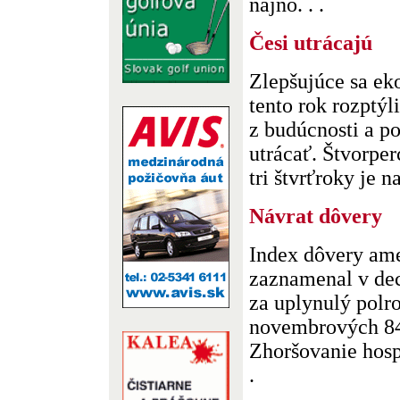
najno. . .
Česi utrácajú
Zlepšujúce sa e
tento rok rozptý
z budúcnosti a po
utrácať. Štvorper
tri štvrťroky je na
Návrat dôvery
Index dôvery ame
zaznamenal v dec
za uplynulý polro
novembrových 84
Zhoršovanie hos
.