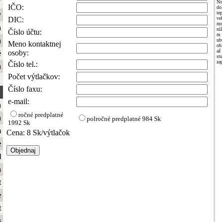
ť
No
IČO:
do
te
y
DIC:
ve
mn
a
ní
Číslo účtu:
m 
a
ub
Meno kontaktnej
ob
a
osoby:
é
st
za
Číslo tel.:
a
Počet výtlačkov:
Číslo faxu:
e-mail:
a
ročné predplatné
a
polročné predplatné
984 Sk
1992 Sk
m
Cena: 8 Sk/výtlačok
e
l
a
t
e
t
s