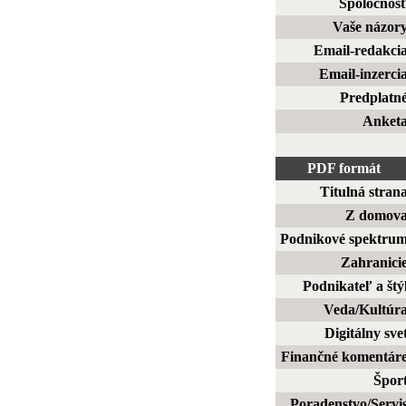
Spoločnos
Vaše názor
Email-redakci
Email-inzerci
Predplatn
Anket
PDF formát
Titulná stran
Z domov
Podnikové spektru
Zahranici
Podnikateľ a štý
Veda/Kultúr
Digitálny sve
Finančné komentár
Špor
Poradenstvo/Servi