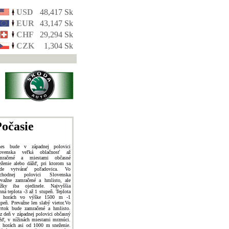
USD
48,417 Sk
EUR
43,147 Sk
CHF
29,294 Sk
CZK
1,304 Sk
očasie
es bude v západnej polovici
ovenska veľká oblačnosť až
mračené a miestami občasné
eženie alebo dážď, pri ktorom sa
de vytvárať poľadovica. Vo
chodnej polovici Slovenska
evažne zamračené a hmlisto, ale
ážky iba ojedinele. Najvyššia
nná teplota -3 až 1 stupeň. Teplota
 horách vo výške 1500 m -1
upeň. Prevažne len slabý vietor.Vo
vrtok bude zamračené a hmlisto.
z deň v západnej polovici občasný
žď, v nížinách miestami mrznúci.
 horách asi od 1000 m sneženie.