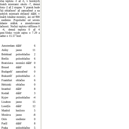
čná teplota -1 až -5, v horských
linách miestami okolo -7, denná
plota -2 až 2 stupne. V piatok bude
ľká oblačnosť až zamračené a na
ohých miestach občasný dážď, v
žinách lokálne mrznúci, asi od 900
sneženie. Popoludní od severu
údanie zrážok a zmenšovanie
lačnosti. Nočná teplota väčšinou 0
ž -4, denná teplota 0 až 4
upne.Slnko vyjde zajtra o 7.29 a
padne o 15.57 hod.
Amsterdam
dážď
6
Atény
jasno
11
Belehrad
polooblačno
2
Berlín
polooblačno
6
Bratislava
mrznúci dážď
0
Brusel
dážď
6
Budapešť
zamračené
0
Bukurešť
polooblačno
-1
Frankfurt
oblačno
6
Helsinki
oblačno
0
Istanbul
dážď
8
Kodaň
dážď
3
Kyjev
polooblačno
-4
Lisabon
jasno
15
Londýn
dážď
12
Madrid
hmlisto
5
Moskva
jasno
-8
Oslo
sneženie
0
Paríž
dážď
8
Praha
polooblačno
5