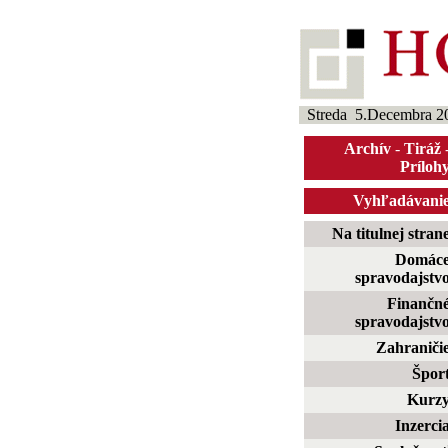
Streda 5.Decembra 2
Archív
-
Tiráž
Príloh
Vyhľadávani
Na titulnej stran
Domác
spravodajstv
Finančn
spravodajstv
Zahraniči
Špor
Kurz
Inzerci