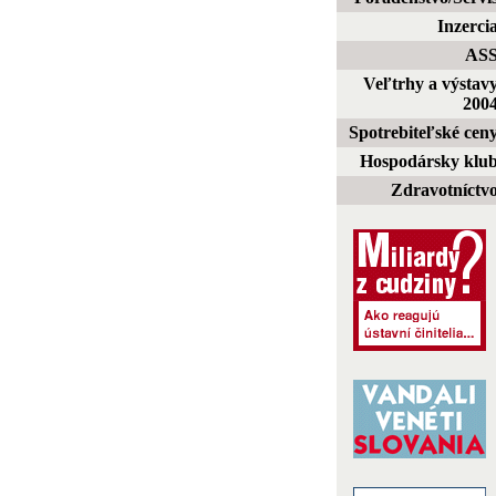
Inzerci
AS
Veľtrhy a výstav
200
Spotrebiteľské cen
Hospodársky klu
Zdravotníctv