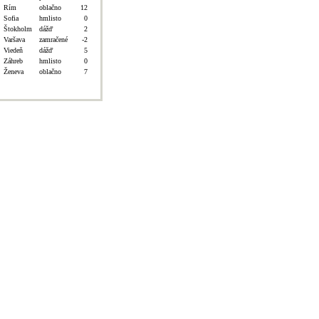
Rím
oblačno
12
Sofia
hmlisto
0
Štokholm
dážď
2
Varšava
zamračené
-2
Viedeň
dážď
5
Záhreb
hmlisto
0
Ženeva
oblačno
7