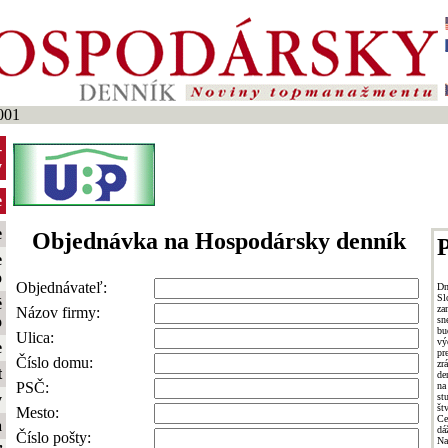
001
-
y
e
e
Objednávka na Hospodársky denník
P
e
o
Objednávateľ:
Dn
Sl
é
za
Názov firmy:
o
sn
bu
Ulica:
vý
e
pr
Číslo domu:
zr
t
de
PSČ:
na
st
y
št
Mesto:
Ce
a
dá
Číslo pošty:
Na