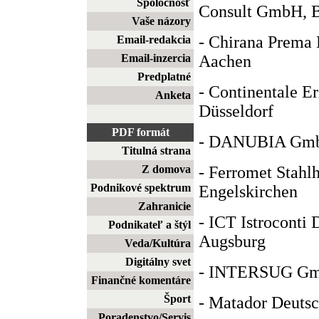
Spoločnosť
Consult GmbH, B
Vaše názory
- Chirana Prema
Email-redakcia
Aachen
Email-inzercia
Predplatné
- Continentale 
Anketa
Düsseldorf
PDF formát
- DANUBIA GmbH
Titulná strana
- Ferromet Stah
Z domova
Podnikové spektrum
Engelskirchen
Zahranicie
- ICT Istroconti
Podnikateľ a štýl
Augsburg
Veda/Kultúra
Digitálny svet
- INTERSUG Gm
Finančné komentáre
Šport
- Matador Deutsc
Poradenstvo/Servis