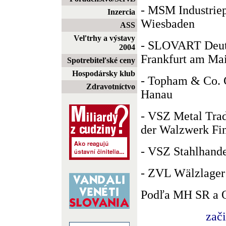
- MSM Industrie
Inzercia
Wiesbaden
ASS
Veľtrhy a výstavy
- SLOVART Deut
2004
Frankfurt am Ma
Spotrebiteľské ceny
Hospodársky klub
- Topham & Co. 
Zdravotníctvo
Hanau
- VSZ Metal Tra
der Walzwerk Fi
- VSZ Stahlhand
- ZVL Wälzlage
Podľa MH SR a 
zač