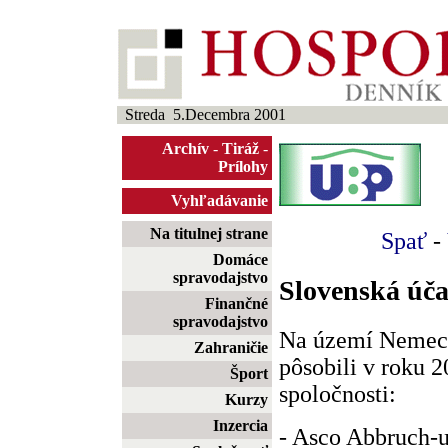
Streda 5.Decembra 2001
Archív
-
Tiráž
-
Prílohy
Vyhľadávanie
Na titulnej strane
Spať
-
Domáce
spravodajstvo
Slovenská úč
Finančné
spravodajstvo
Na území Nemeck
Zahraničie
pôsobili v roku 
Šport
spoločnosti:
Kurzy
Inzercia
- Asco Abbruch-