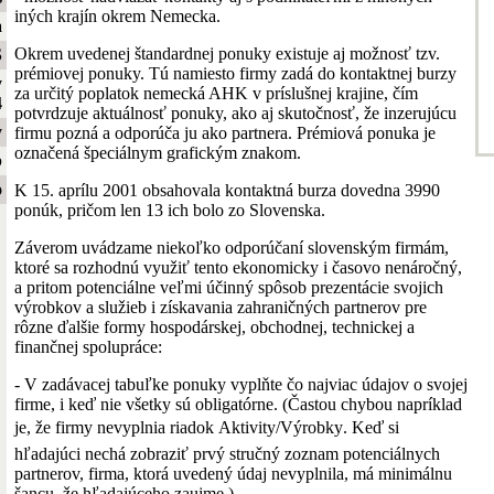
iných krajín okrem Nemecka.
a
Okrem uvedenej štandardnej ponuky existuje aj možnosť tzv.
S
prémiovej ponuky. Tú namiesto firmy zadá do kontaktnej burzy
y
za určitý poplatok nemecká AHK v príslušnej krajine, čím
4
potvrdzuje aktuálnosť ponuky, ako aj skutočnosť, že inzerujúcu
y
firmu pozná a odporúča ju ako partnera. Prémiová ponuka je
označená špeciálnym grafickým znakom.
b
o
K 15. aprílu 2001 obsahovala kontaktná burza dovedna 3990
ponúk, pričom len 13 ich bolo zo Slovenska.
Záverom uvádzame niekoľko odporúčaní slovenským firmám,
ktoré sa rozhodnú využiť tento ekonomicky i časovo nenáročný,
a pritom potenciálne veľmi účinný spôsob prezentácie svojich
výrobkov a služieb i získavania zahraničných partnerov pre
rôzne ďalšie formy hospodárskej, obchodnej, technickej a
finančnej spolupráce:
- V zadávacej tabuľke ponuky vyplňte čo najviac údajov o svojej
firme, i keď nie všetky sú obligatórne. (Častou chybou napríklad
je, že firmy nevyplnia riadok Aktivity/Výrobky. Keď si
hľadajúci nechá zobraziť prvý stručný zoznam potenciálnych
partnerov, firma, ktorá uvedený údaj nevyplnila, má minimálnu
šancu, že hľadajúceho zaujme.)