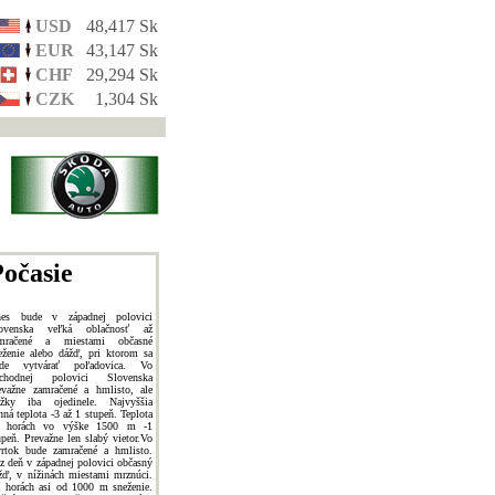
USD
48,417 Sk
EUR
43,147 Sk
CHF
29,294 Sk
CZK
1,304 Sk
očasie
es bude v západnej polovici
ovenska veľká oblačnosť až
mračené a miestami občasné
eženie alebo dážď, pri ktorom sa
de vytvárať poľadovica. Vo
chodnej polovici Slovenska
evažne zamračené a hmlisto, ale
ážky iba ojedinele. Najvyššia
nná teplota -3 až 1 stupeň. Teplota
 horách vo výške 1500 m -1
upeň. Prevažne len slabý vietor.Vo
vrtok bude zamračené a hmlisto.
z deň v západnej polovici občasný
žď, v nížinách miestami mrznúci.
 horách asi od 1000 m sneženie.