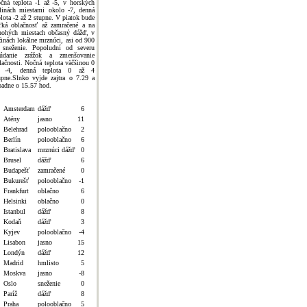
čná teplota -1 až -5, v horských
linách miestami okolo -7, denná
plota -2 až 2 stupne. V piatok bude
ľká oblačnosť až zamračené a na
ohých miestach občasný dážď, v
žinách lokálne mrznúci, asi od 900
sneženie. Popoludní od severu
údanie zrážok a zmenšovanie
lačnosti. Nočná teplota väčšinou 0
ž -4, denná teplota 0 až 4
upne.Slnko vyjde zajtra o 7.29 a
padne o 15.57 hod.
Amsterdam
dážď
6
Atény
jasno
11
Belehrad
polooblačno
2
Berlín
polooblačno
6
Bratislava
mrznúci dážď
0
Brusel
dážď
6
Budapešť
zamračené
0
Bukurešť
polooblačno
-1
Frankfurt
oblačno
6
Helsinki
oblačno
0
Istanbul
dážď
8
Kodaň
dážď
3
Kyjev
polooblačno
-4
Lisabon
jasno
15
Londýn
dážď
12
Madrid
hmlisto
5
Moskva
jasno
-8
Oslo
sneženie
0
Paríž
dážď
8
Praha
polooblačno
5