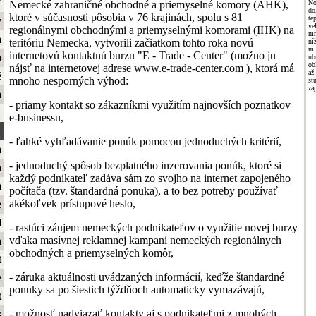
ť
Nemecké zahraničné obchodné a priemyselné komory (AHK),
No
do
ktoré v súčasnosti pôsobia v 76 krajinách, spolu s 81
te
y
ve
regionálnymi obchodnými a priemyselnými komorami (IHK) na
mn
a
teritóriu Nemecka, vytvorili začiatkom tohto roka novú
ní
m 
internetovú kontaktnú burzu "E - Trade - Center" (možno ju
a
ub
ob
nájsť na internetovej adrese www.e-trade-center.com ), ktorá má
a
é
mnoho nesporných výhod:
st
za
a
- priamy kontakt so zákazníkmi využitím najnovších poznatkov
e-businessu,
- ľahké vyhľadávanie ponúk pomocou jednoduchých kritérií,
a
- jednoduchý spôsob bezplatného inzerovania ponúk, ktoré si
a
každý podnikateľ zadáva sám zo svojho na internet zapojeného
m
počítača (tzv. štandardná ponuka), a to bez potreby používať
akékoľvek prístupové heslo,
e
l
- rastúci záujem nemeckých podnikateľov o využitie novej burzy
vďaka masívnej reklamnej kampani nemeckých regionálnych
a
obchodných a priemyselných komôr,
t
- záruka aktuálnosti uvádzaných informácií, keďže štandardné
e
ponuky sa po šiestich týždňoch automaticky vymazávajú,
t
- možnosť nadviazať kontakty aj s podnikateľmi z mnohých
s