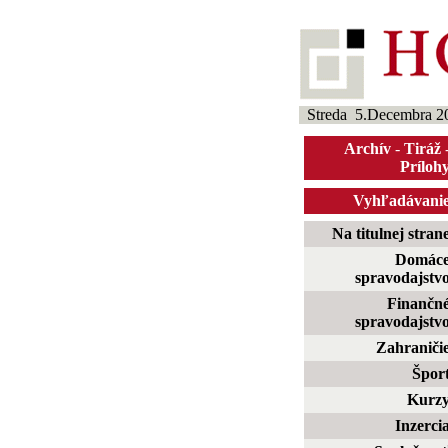
Streda 5.Decembra 2
Archív
-
Tiráž
Príloh
Vyhľadávani
Na titulnej stran
Domác
spravodajstv
Finančn
spravodajstv
Zahraniči
Špor
Kurz
Inzerci