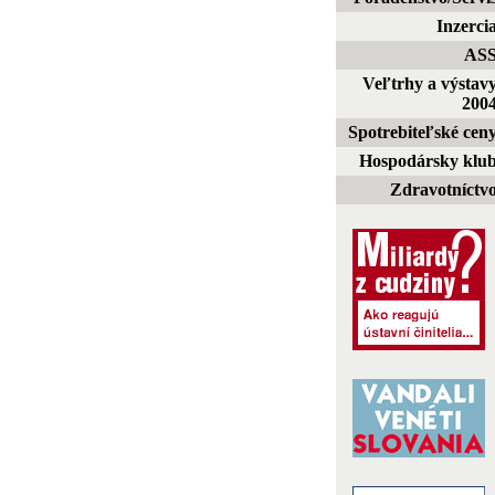
Inzerci
AS
Veľtrhy a výstav
200
Spotrebiteľské cen
Hospodársky klu
Zdravotníctv