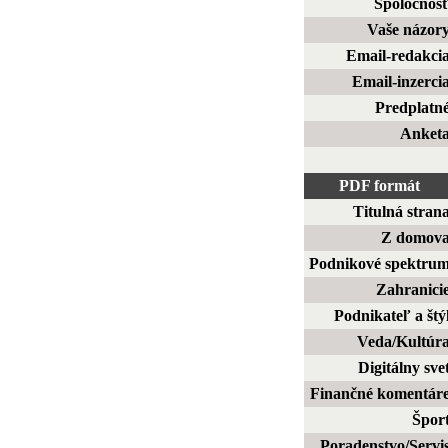
Spoločnos
Vaše názor
Email-redakci
Email-inzerci
Predplatn
Anket
PDF formát
Titulná stran
Z domov
Podnikové spektru
Zahranici
Podnikateľ a štý
Veda/Kultúr
Digitálny sve
Finančné komentár
Špor
Poradenstvo/Servi