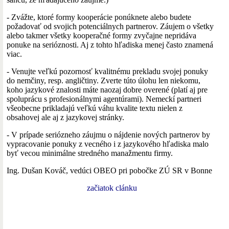
- Zvážte, ktoré formy kooperácie ponúknete alebo budete
požadovať od svojich potenciálnych partnerov. Záujem o všetky
alebo takmer všetky kooperačné formy zvyčajne nepridáva
ponuke na serióznosti. Aj z tohto hľadiska menej často znamená
viac.
- Venujte veľkú pozornosť kvalitnému prekladu svojej ponuky
do nemčiny, resp. angličtiny. Zverte túto úlohu len niekomu,
koho jazykové znalosti máte naozaj dobre overené (platí aj pre
spoluprácu s profesionálnymi agentúrami). Nemeckí partneri
všeobecne prikladajú veľkú váhu kvalite textu nielen z
obsahovej ale aj z jazykovej stránky.
- V prípade seriózneho záujmu o nájdenie nových partnerov by
vypracovanie ponuky z vecného i z jazykového hľadiska malo
byť vecou minimálne stredného manažmentu firmy.
Ing. Dušan Kováč, vedúci OBEO pri pobočke ZÚ SR v Bonne
začiatok clánku