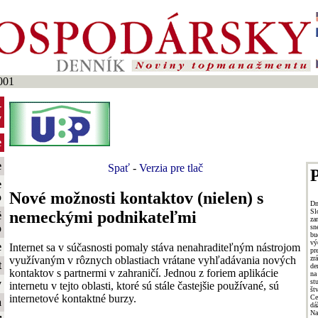
001
-
y
e
e
Spať
-
Verzia pre tlač
P
e
Nové možnosti kontaktov (nielen) s
o
Dn
Sl
nemeckými podnikateľmi
é
za
o
sn
bu
vý
e
Internet sa v súčasnosti pomaly stáva nenahraditeľným nástrojom
pr
využívaným v rôznych oblastiach vrátane vyhľadávania nových
zr
t
de
kontaktov s partnermi v zahraničí. Jednou z foriem aplikácie
na
st
y
internetu v tejto oblasti, ktoré sú stále častejšie používané, sú
št
internetové kontaktné burzy.
Ce
a
dá
Na