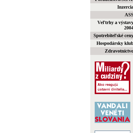
Inzerci
AS
Veľtrhy a výstav
200
Spotrebiteľské cen
Hospodársky klu
Zdravotníctv