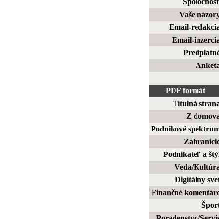
Spoločnos
Vaše názor
Email-redakci
Email-inzerci
Predplatn
Anket
PDF formát
Titulná stran
Z domov
Podnikové spektru
Zahranici
Podnikateľ a štý
Veda/Kultúr
Digitálny sve
Finančné komentár
Špor
Poradenstvo/Servi