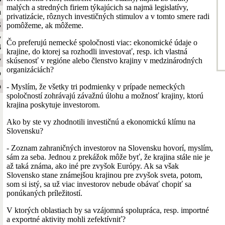
malých a stredných firiem týkajúcich sa najmä legislatívy,
a
privatizácie, rôznych investičných stimulov a v tomto smere radi
S
pomôžeme, ak môžeme.
y
Čo preferujú nemecké spoločnosti viac: ekonomické údaje o
4
krajine, do ktorej sa rozhodli investovať, resp. ich vlastná
y
skúsenosť v regióne alebo členstvo krajiny v medzinárodných
organizáciách?
b
o
- Myslím, že všetky tri podmienky v prípade nemeckých
spoločností zohrávajú závažnú úlohu a možnosť krajiny, ktorú
krajina poskytuje investorom.
Ako by ste vy zhodnotili investičnú a ekonomickú klímu na
Slovensku?
- Zoznam zahraničných investorov na Slovensku hovorí, myslím,
sám za seba. Jednou z prekážok môže byť, že krajina stále nie je
až taká známa, ako iné pre zvyšok Európy. Ak sa však
Slovensko stane známejšou krajinou pre zvyšok sveta, potom,
som si istý, sa už viac investorov nebude obávať chopiť sa
ponúkaných príležitostí.
V ktorých oblastiach by sa vzájomná spolupráca, resp. importné
a exportné aktivity mohli zefektívniť?