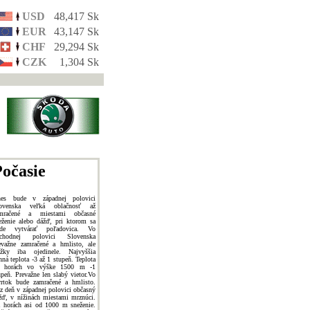
USD
48,417 Sk
EUR
43,147 Sk
CHF
29,294 Sk
CZK
1,304 Sk
očasie
es bude v západnej polovici
ovenska veľká oblačnosť až
mračené a miestami občasné
eženie alebo dážď, pri ktorom sa
de vytvárať poľadovica. Vo
chodnej polovici Slovenska
evažne zamračené a hmlisto, ale
ážky iba ojedinele. Najvyššia
nná teplota -3 až 1 stupeň. Teplota
 horách vo výške 1500 m -1
upeň. Prevažne len slabý vietor.Vo
vrtok bude zamračené a hmlisto.
z deň v západnej polovici občasný
žď, v nížinách miestami mrznúci.
 horách asi od 1000 m sneženie.