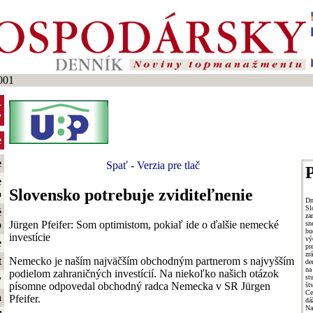
001
-
y
e
e
Spať
-
Verzia pre tlač
P
e
Slovensko potrebuje zviditeľnenie
o
Dn
Sl
é
za
Jürgen Pfeifer: Som optimistom, pokiaľ ide o ďalšie nemecké
o
sn
bu
investície
vý
e
pr
zr
Nemecko je naším najväčším obchodným partnerom s najvyšším
t
de
na
podielom zahraničných investícií. Na niekoľko našich otázok
st
y
písomne odpovedal obchodný radca Nemecka v SR Jürgen
št
Ce
a
Pfeifer.
dá
Na