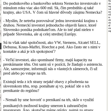
ť
No
Do podnikového a bankového sektora Nemecko investovalo v
do
te
y
minulom roku viac ako 600 mil. Sk, čím predstihlo aj také
ve
krajiny, ako USA. V čom sú hlavné dôvody záujmu Nemecka?
mn
a
ní
m 
a
- Myslím, že netreba porovnávať jednu investorskú krajinu s
ub
ob
druhou. Nemeckí investori jednoducho objavili šance, ktoré
a
é
st
Slovensko ponúka podnikateľom. Ale to isté platí nielen v
za
a
prípade Slovenska, ale aj celej strednej Európy.
Sú tu však také spoločnosti, ako VW, Siemens, Alcatel SELL,
Debussa, Kraus-Maffei, Hoechst a pod. Ako často ste s nimi v
kontakte a aká je ich spokojnosť?
a
a
- Veľkí investori, ako spomínané firmy, majú kapacity na
preskúmanie trhu. Oni sami sú v pozícii, že žiadajú o asistenciu.
m
Ale, samozrejme, informujú nás o vlastných zámeroch, či už
e
pred alebo po vstupe na trh.
l
Existujú teda z ich strany nejaké obavy z pôsobenia na
a
slovenskom trhu, resp. pomáhate aj vy, pokiaľ ide o ich
prenikanie do regiónu?
t
e
- Nemali by sme hovoriť o prenikaní na trh, skôr o využití
t
ponúkaných možností krajiny smerom k zahraničným
investorom. Áno, skutočne máme otázky, najmä zo strany
s