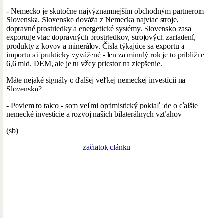
- Nemecko je skutočne najvýznamnejším obchodným partnerom
Slovenska. Slovensko dováža z Nemecka najviac stroje,
dopravné prostriedky a energetické systémy. Slovensko zasa
exportuje viac dopravných prostriedkov, strojových zariadení,
produkty z kovov a minerálov. Čísla týkajúce sa exportu a
importu sú prakticky vyvážené - len za minulý rok je to približne
6,6 mld. DEM, ale je tu vždy priestor na zlepšenie.
Máte nejaké signály o ďalšej veľkej nemeckej investícii na
Slovensko?
- Poviem to takto - som veľmi optimistický pokiaľ ide o ďalšie
nemecké investície a rozvoj našich bilaterálnych vzťahov.
(sb)
začiatok clánku