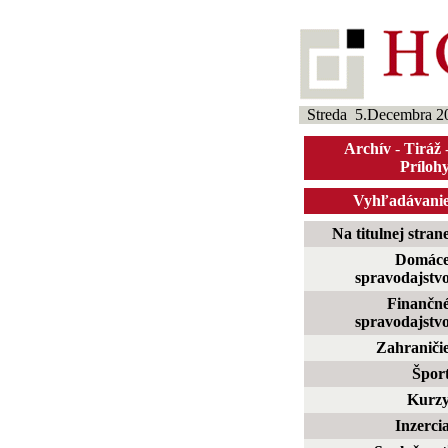
Streda 5.Decembra 2
Archív
-
Tiráž
Príloh
Vyhľadávani
Na titulnej stran
Domác
spravodajstv
Finančn
spravodajstv
Zahraniči
Špor
Kurz
Inzerci