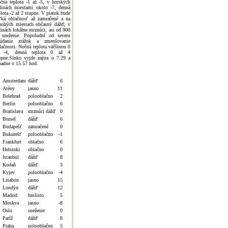
čná teplota -1 až -5, v horských
linách miestami okolo -7, denná
plota -2 až 2 stupne. V piatok bude
ľká oblačnosť až zamračené a na
ohých miestach občasný dážď, v
žinách lokálne mrznúci, asi od 900
sneženie. Popoludní od severu
údanie zrážok a zmenšovanie
lačnosti. Nočná teplota väčšinou 0
ž -4, denná teplota 0 až 4
upne.Slnko vyjde zajtra o 7.29 a
padne o 15.57 hod.
Amsterdam
dážď
6
Atény
jasno
11
Belehrad
polooblačno
2
Berlín
polooblačno
6
Bratislava
mrznúci dážď
0
Brusel
dážď
6
Budapešť
zamračené
0
Bukurešť
polooblačno
-1
Frankfurt
oblačno
6
Helsinki
oblačno
0
Istanbul
dážď
8
Kodaň
dážď
3
Kyjev
polooblačno
-4
Lisabon
jasno
15
Londýn
dážď
12
Madrid
hmlisto
5
Moskva
jasno
-8
Oslo
sneženie
0
Paríž
dážď
8
Praha
polooblačno
5