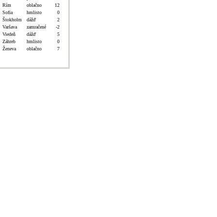
Rím
oblačno
12
Sofia
hmlisto
0
Štokholm
dážď
2
Varšava
zamračené
-2
Viedeň
dážď
5
Záhreb
hmlisto
0
Ženeva
oblačno
7