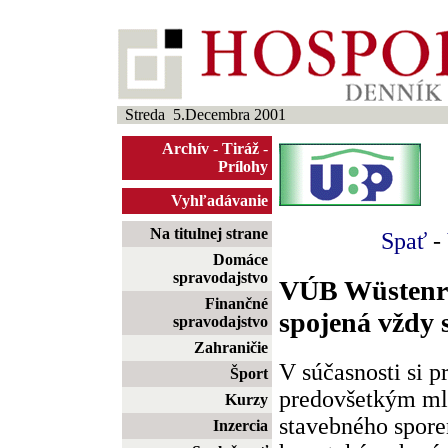
Streda 5.Decembra 2001
Archív
-
Tiráž
-
Prílohy
Vyhľadávanie
Na titulnej strane
Spať
-
Domáce
spravodajstvo
VÚB Wüstenrot
Finančné
spojená vždy 
spravodajstvo
Zahraničie
V súčasnosti si p
Šport
predovšetkým ml
Kurzy
stavebného sporen
Inzercia