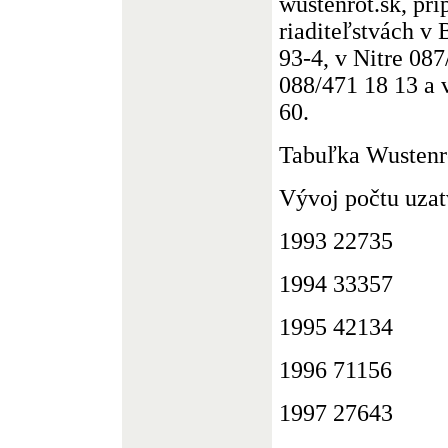
wustenrot.sk, prí
riaditeľstvách v 
93-4, v Nitre 087
088/471 18 13 a 
60.
Tabuľka Wustenr
Vývoj počtu uzat
1993 22735
1994 33357
1995 42134
1996 71156
1997 27643