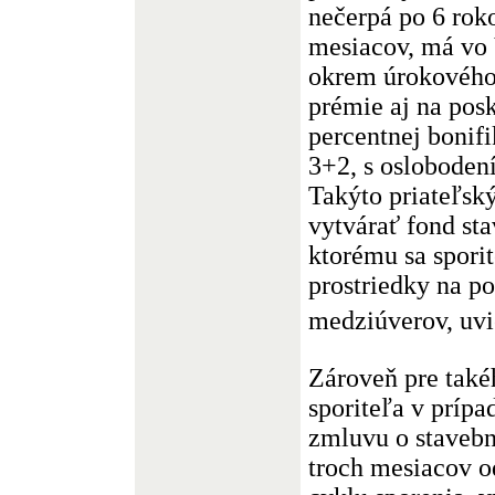
nečerpá po 6 rok
mesiacov, má vo
okrem úrokového 
prémie aj na posk
percentnej bonifi
3+2, s osloboden
Takýto priateľský
vytvárať fond st
ktorému sa sporit
prostriedky na p
medziúverov, uvi
Zároveň pre také
sporiteľa v prípa
zmluvu o stavebn
troch mesiacov o