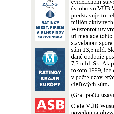
evidenčnom stave
(z toho vo VÚB W
predstavuje to c
milión aktívnych
Wüstenrot uzavre
tri mesiace toht
stavebnom spore
súm 13,6 mld. Sk
dané obdobie pos
7,3 mld. Sk. Ak 
rokom 1999, ide 
v počte uzavretý
cieľových súm.
(Graf počtu uzav
Ciele VÚB Wüsten
povedomia obyva