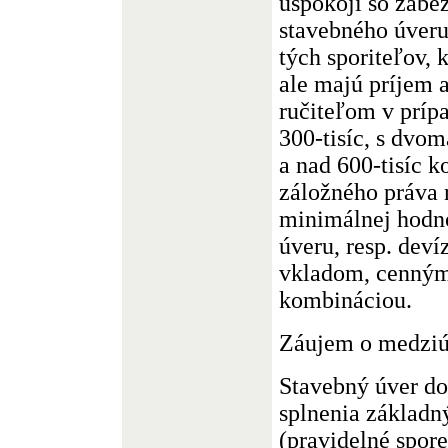
uspokojí so zabe
stavebného úveru
tých sporiteľov, 
ale majú príjem 
ručiteľom v príp
300-tisíc, s dvom
a nad 600-tisíc 
záložného práva 
minimálnej hodno
úveru, resp. dev
vkladom, cenným
kombináciou.
Záujem o medziú
Stavebný úver do
splnenia základ
(pravidelné spore