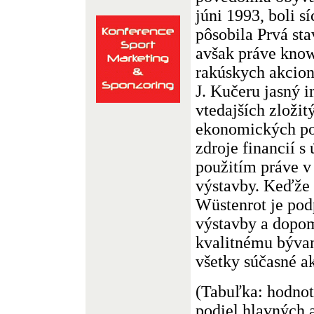
júni 1993, boli s
pôsobila Prvá stav
avšak práve kno
rakúskych akcion
J. Kučeru jasný 
vtedajších zložit
ekonomických po
zdroje financií 
použitím práve v 
výstavby. Keďž
Wüstenrot je pod
výstavby a dopo
kvalitnému bývan
všetky súčasné ak
(Tabuľka: hodnot
podiel hlavných 