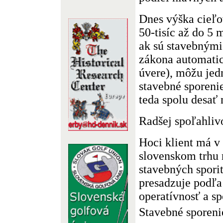
Dnes výška cieľ
50-tisíc až do 5 
ak sú stavebnými
zákona automatic
úvere), môžu jed
stavebné sporeni
teda spolu desať
Radšej spoľahliv
Hoci klient má v 
slovenskom trhu 
stavebných spori
presadzuje podľa
operatívnosť a sp
Stavebné sporeni