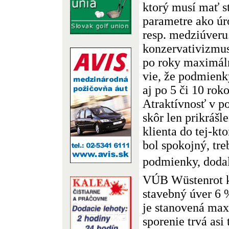
ktorý musí mať s
parametre ako úr
resp. medziúveru
konzervativizmus
po roky maximáln
vie, že podmienk
aj po 5 či 10 rok
Atraktívnosť v p
skôr len prikrášl
klienta do tej-kto
bol spokojný, tre
podmienky, doda
VÚB Wüstenrot k
stavebný úver 6 
je stanovená ma
sporenie trvá asi