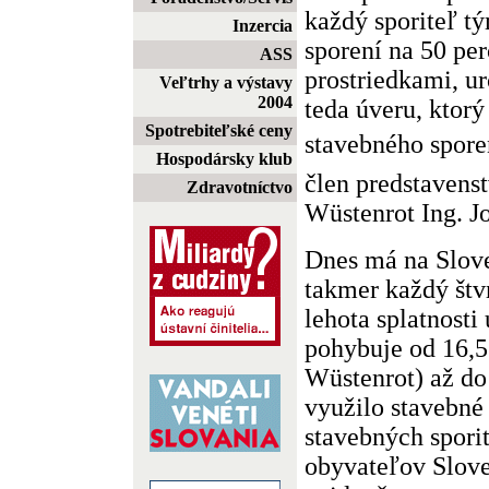
každý sporiteľ tý
Inzercia
sporení na 50 pe
ASS
prostriedkami, ur
Veľtrhy a výstavy
2004
teda úveru, ktor
Spotrebiteľské ceny
stavebného sporen
Hospodársky klub
člen predstavens
Zdravotníctvo
Wüstenrot Ing. J
Dnes má na Slove
takmer každý štv
lehota splatnosti
pohybuje od 16,
Wüstenrot) až do
využilo stavebné
stavebných sporit
obyvateľov Slov