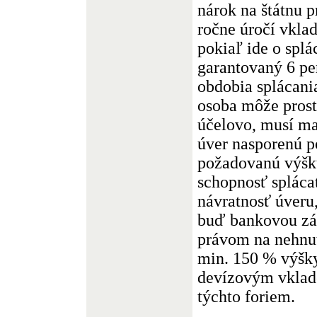
nárok na štátnu p
ročne úročí vkla
pokiaľ ide o splá
garantovaný 6 pe
obdobia splácani
osoba môže prost
účelovo, musí ma
úver nasporenú p
požadovanú výšku
schopnosť splácať
návratnosť úveru
buď bankovou zá
právom na nehnu
min. 150 % výšk
devízovým vklad
týchto foriem.