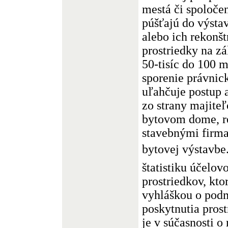
mestá či spoločen
púšťajú do výst
alebo ich rekonš
prostriedky na z
50-tisíc do 100 
sporenie právnic
uľahčuje postup a
zo strany majite
bytovom dome, re
stavebnými firm
bytovej výstavbe
štatistiku účelov
prostriedkov, kto
vyhláškou o pod
poskytnutia pros
je v súčasnosti o