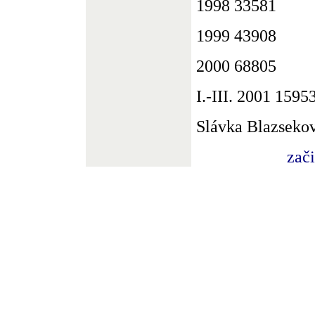
1998 33581
1999 43908
2000 68805
I.-III. 2001 1595
Slávka Blazseko
zač