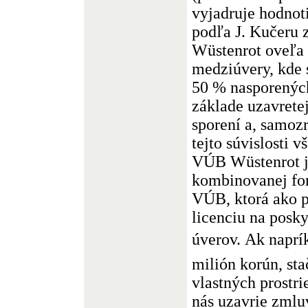
vyjadruje hodnoti
podľa J. Kučeru 
Wüstenrot oveľa 
medziúvery, kde 
50 % nasporených
základe uzavrete
sporení a, samoz
tejto súvislosti 
VÚB Wüstenrot j
kombinovanej for
VÚB, ktorá ako 
licenciu na posk
úverov. Ak naprí
milión korún, sta
vlastných prostri
nás uzavrie zmlu