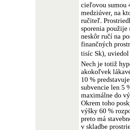
cieľovou sumou 4
medziúver, na kt
ručiteľ. Prostrie
sporenia použije 
neskôr ručí na po
finančných prost
tisíc Sk), uviedo
Nech je totiž hy
akokoľvek lákav
10 % predstavuje 
subvencie len 5 %
maximálne do výš
Okrem toho posky
výšky 60 % rozpo
preto má stavebn
v skladbe prostri