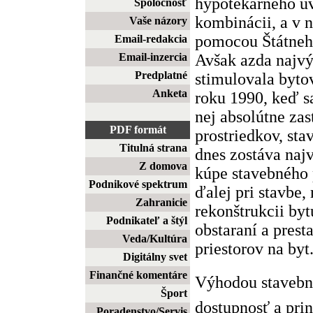
hypotekárneho úv
Spoločnosť
kombinácii, a v 
Vaše názory
pomocou Štátneho
Email-redakcia
Avšak azda najv
Email-inzercia
Predplatné
stimulovala byto
Anketa
roku 1990, keď sa
nej absolútne zas
PDF formát
prostriedkov, sta
Titulná strana
dnes zostáva naj
Z domova
kúpe stavebného
Podnikové spektrum
ďalej pri stavbe,
Zahranicie
rekonštrukcii byt
Podnikateľ a štýl
obstaraní a pres
Veda/Kultúra
priestorov na byt
Digitálny svet
Finančné komentáre
Výhodou stavebn
Šport
dostupnosť a prin
Poradenstvo/Servis