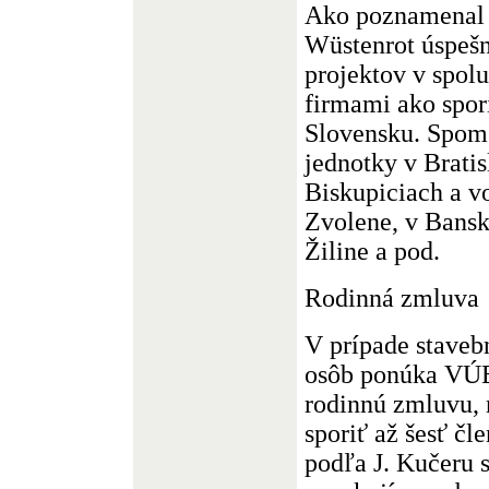
Ako poznamenal 
Wüstenrot úspešn
projektov v spol
firmami ako spor
Slovensku. Spome
jednotky v Brati
Biskupiciach a v
Zvolene, v Banske
Žiline a pod.
Rodinná zmluva
V prípade staveb
osôb ponúka VÚB
rodinnú zmluvu, 
sporiť až šesť čl
podľa J. Kučeru