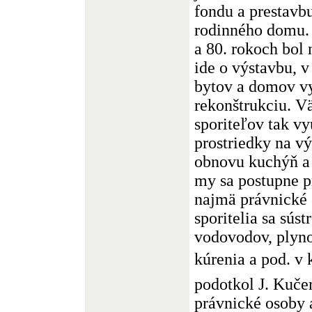
fondu a prestavbu
rodinného domu. 
a 80. rokoch bol
ide o výstavbu, v
bytov a domov v
rekonštrukciu. V
sporiteľov tak v
prostriedky na v
obnovu kuchýň a
my sa postupne p
najmä právnické 
sporitelia sa sús
vodovodov, plyno
kúrenia a pod. v
podotkol J. Kuče
právnické osoby 