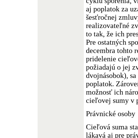
cyklu sporenia, v
aj poplatok za u
šesťročnej zmluv
realizovateľné z
to tak, že ich pr
Pre ostatných spo
decembra tohto r
pridelenie cieľo
požiadajú o jej 
dvojnásobok), sa 
poplatok. Zárove
možnosť ich náro
cieľovej sumy v
Právnické osoby
Cieľová suma sta
lákavá aj pre prá