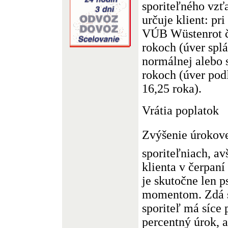
sporiteľného vzťa
určuje klient: pri
VÚB Wüstenrot č
rokoch (úver splá
normálnej alebo s
rokoch (úver pod
16,25 roka).
Vrátia poplatok
Zvýšenie úrokov
sporiteľniach, a
klienta v čerpaní
je skutočne len 
momentom. Zdá s
sporiteľ má síce 
percentný úrok, 