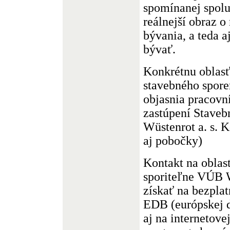
spomínanej spolu
reálnejší obraz o
bývania, a teda a
bývať.
Konkrétnu oblasť
stavebného spore
objasnia pracovn
zastúpení Staveb
Wüstenrot a. s. K
aj pobočky)
Kontakt na oblas
sporiteľne VÚB W
získať na bezpla
EDB (európskej d
aj na internetov