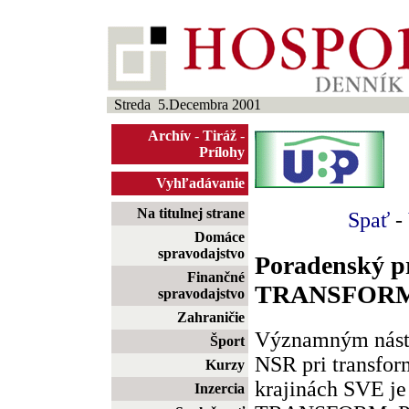
Streda 5.Decembra 2001
Archív
-
Tiráž
-
Prílohy
Vyhľadávanie
Na titulnej strane
Spať
-
Domáce
spravodajstvo
Poradenský p
Finančné
TRANSFOR
spravodajstvo
Zahraničie
Významným nástr
Šport
NSR pri transfo
Kurzy
krajinách SVE j
Inzercia