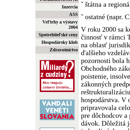
ˇ štátna a regioná
Inzercia
ASS
ˇ ostatné (napr. C
Veľtrhy a výstavy
2004
V roku 2000 sa k
Spotrebiteľské ceny
činnosť v rámc
Hospodársky klub
na oblasť jurisdi
Zdravotníctvo
ďalšieho vzdeláv
pozornosti bola 
Obchodného záko
poistenie, insolv
zákonných predp
reštrukturalizáci
hospodárstva. V o
pripravovala cel
pre dôchodcov a 
dávok. Dôležitá 