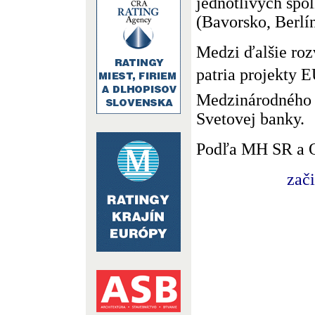
jednotlivých spo
(Bavorsko, Berlín
Medzi ďalšie ro
patria projekty
Medzinárodného
Svetovej banky.
Podľa MH SR a 
zač