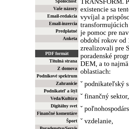
TRANSFORM. Poč
Spoločnosť
existencie sa te
Vaše názory
vyvíjal a prispô
Email-redakcia
transformujúcich 
Email-inzercia
Predplatné
je pomoc pre na
Anketa
období rokov od 
zrealizovali pre 
PDF formát
poradenské progr
Titulná strana
DEM, a to najmä 
Z domova
oblastiach:
Podnikové spektrum
ˇ podnikateľský s
Zahranicie
Podnikateľ a štýl
ˇ finančný sektor,
Veda/Kultúra
Digitálny svet
ˇ poľnohospodárs
Finančné komentáre
ˇ vzdelanie,
Šport
Poradenstvo/Servis