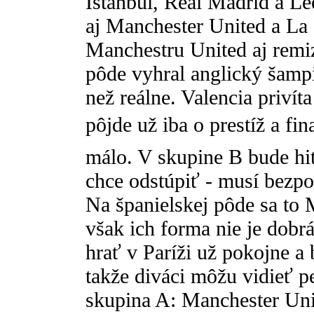
Istanbul, Real Madrid a Le
aj Manchester United a La 
Manchestru United aj rem
pôde vyhral anglický šampió
než reálne. Valencia privít
pôjde už iba o prestíž a f
málo. V skupine B bude hi
chce odstúpiť - musí bezp
Na španielskej pôde sa to 
však ich forma nie je dobr
hrať v Paríži už pokojne a
takže diváci môžu vidieť 
skupina A: Manchester Uni