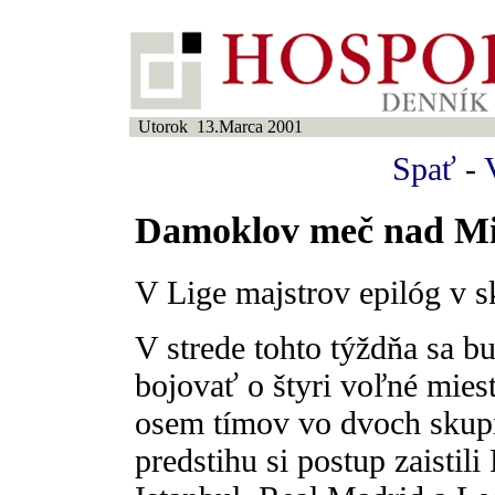
Utorok 13.Marca 2001
Spať
-
Damoklov meč nad M
V Lige majstrov epilóg v 
V strede tohto týždňa sa b
bojovať o štyri voľné miest
osem tímov vo dvoch skupi
predstihu si postup zaistil