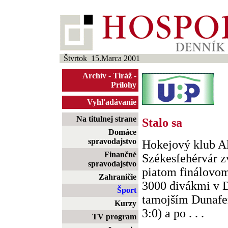
Štvrtok 15.Marca 2001
Archív
-
Tiráž
-
Prílohy
Vyhľadávanie
Na titulnej strane
Stalo sa
Domáce
spravodajstvo
Hokejový klub A
Finančné
Székesfehérvár z
spravodajstvo
piatom finálovom 
Zahraničie
3000 divákmi v 
Šport
tamojším Dunafer
Kurzy
3:0) a po . . .
TV program