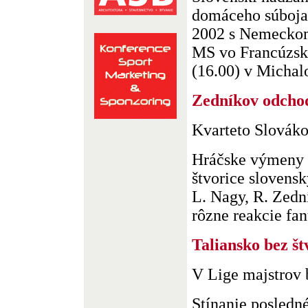
domáceho súboja 
2002 s Nemeckom
MS vo Francúzsku
(16.00) v Michalo
Zedníkov odchod
Kvarteto Slovák
Hráčske výmeny 
štvorice slovens
L. Nagy, R. Zední
rôzne reakcie fanú
Taliansko bez št
V Lige majstrov 
Stínanie posledn