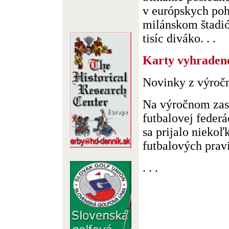
v európskych poh
milánskom štadió
tisíc diváko. . .
Karty vyhraden
Novinky z výroč
Na výročnom zas
futbalovej feder
sa prijalo nieko
futbalových pravid
. . .