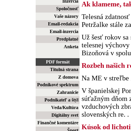
Inzercia
Ak klameme, tak
Spoločnosť
Telesná zdatnosť
Vaše názory
Petržalke stále z
Email-redakcia
Email-inzercia
Už šesť rokov sa
Predplatné
telesnej výchovy
Anketa
Bizoňová v spolupr
PDF formát
Rozbeh našich r
Titulná strana
Na ME v streľbe
Z domova
Podnikové spektrum
V španielskej Po
Zahranicie
súťažným dňom z
Podnikateľ a štýl
vzduchových zbra
Veda/Kultúra
slovenských re. . 
Digitálny svet
Finančné komentáre
Kúsok od lichot
Šport