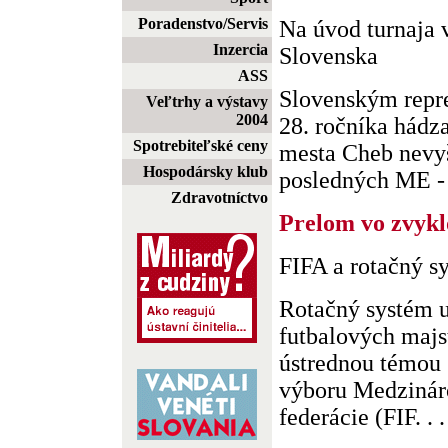
Poradenstvo/Servis
Na úvod turnaja 
Inzercia
Slovenska
ASS
Slovenským repr
Veľtrhy a výstavy
2004
28. ročníka hádza
Spotrebiteľské ceny
mesta Cheb nevyš
Hospodársky klub
posledných ME - 
Zdravotníctvo
Prelom vo zvykl
FIFA a rotačný 
Rotačný systém 
futbalových majs
ústrednou témou 
výboru Medzináro
federácie (FIF. . .