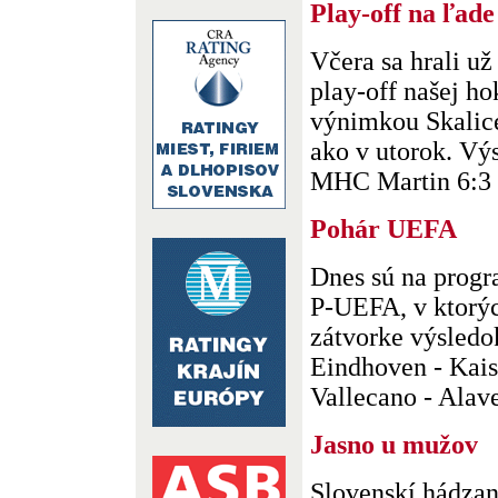
Play-off na ľade
Včera sa hrali už
play-off našej ho
výnimkou Skalice 
ako v utorok. V
MHC Martin 6:3 (1
Pohár UEFA
Dnes sú na progr
P-UEFA, v ktorých
zátvorke výsledo
Eindhoven - Kaise
Vallecano - Alaves
Jasno u mužov
Slovenskí hádzan