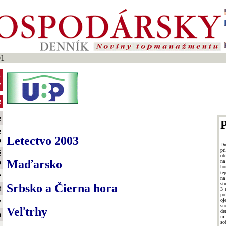
01
-
y
e
e
P
e
Letectvo 2003
o
Dn
pr
é
ob
Maďarsko
o
na
ho
te
e
na
st
Srbsko a Čierna hora
t
3 
po
o
y
sn
Veľtrhy
de
m
mi
so