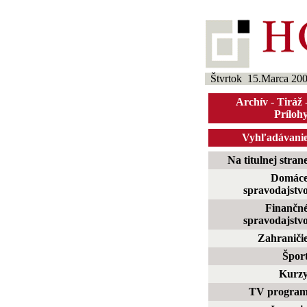
Štvrtok 15.Marca 20
Archív
-
Tiráž
Príloh
Vyhľadávani
Na titulnej stran
Domác
spravodajstv
Finančn
spravodajstv
Zahraniči
Špor
Kurz
TV progra