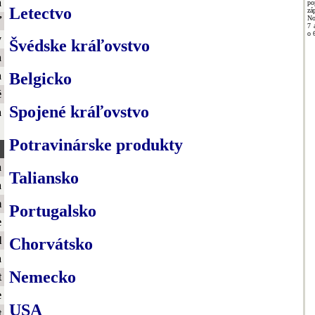
a
po
Letectvo
zá
No
ť
7 
o 
y
Švédske kráľovstvo
a
a
Belgicko
é
Spojené kráľovstvo
a
Potravinárske produkty
a
Taliansko
a
m
Portugalsko
e
l
Chorvátsko
a
Nemecko
t
e
USA
t