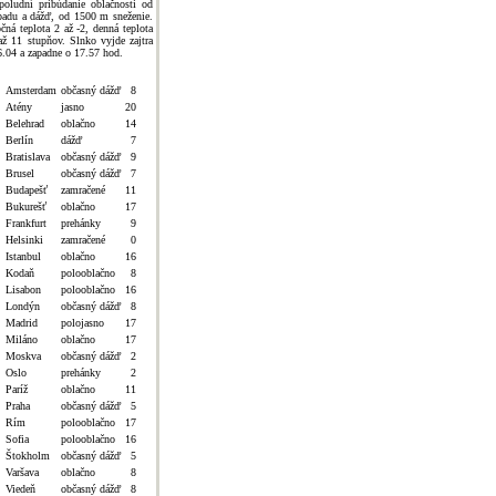
poludní pribúdanie oblačnosti od
padu a dážď, od 1500 m sneženie.
čná teplota 2 až -2, denná teplota
až 11 stupňov. Slnko vyjde zajtra
6.04 a zapadne o 17.57 hod.
Amsterdam
občasný dážď
8
Atény
jasno
20
Belehrad
oblačno
14
Berlín
dážď
7
Bratislava
občasný dážď
9
Brusel
občasný dážď
7
Budapešť
zamračené
11
Bukurešť
oblačno
17
Frankfurt
prehánky
9
Helsinki
zamračené
0
Istanbul
oblačno
16
Kodaň
polooblačno
8
Lisabon
polooblačno
16
Londýn
občasný dážď
8
Madrid
polojasno
17
Miláno
oblačno
17
Moskva
občasný dážď
2
Oslo
prehánky
2
Paríž
oblačno
11
Praha
občasný dážď
5
Rím
polooblačno
17
Sofia
polooblačno
16
Štokholm
občasný dážď
5
Varšava
oblačno
8
Viedeň
občasný dážď
8