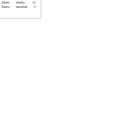
Záhreb
oblačno
13
Ženeva
zamračené
9