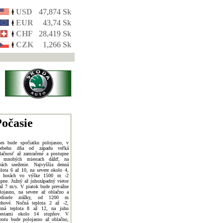
USD
47,874 Sk
EUR
43,74 Sk
CHF
28,419 Sk
CZK
1,266 Sk
očasie
es bude spočiatku polojasno, v
iebehu dňa od západu veľká
lačnosť až zamračené a postupne
 mnohých miestach dážď, na
rách sneženie. Najvyššia denná
plota 6 až 10, na severe okolo 4,
 horách vo výške 1500 m -2
upne. Južný až juhozápadný vietor
až 7 m/s. V piatok bude prevažne
lojasno, na severe až oblačno a
jedinele zrážky, od 1200 m
ehové. Nočná teplota 2 až -2,
nná teplota 8 až 12, na juhu
estami okolo 14 stupňov. V
botu bude polojasno až oblačno,