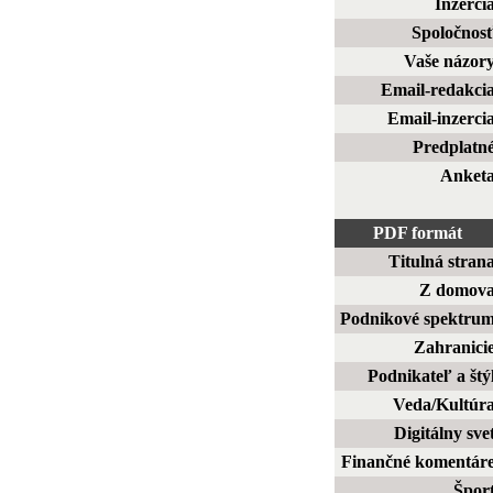
Inzerci
Spoločnos
Vaše názor
Email-redakci
Email-inzerci
Predplatn
Anket
PDF formát
Titulná stran
Z domov
Podnikové spektru
Zahranici
Podnikateľ a štý
Veda/Kultúr
Digitálny sve
Finančné komentár
Špor