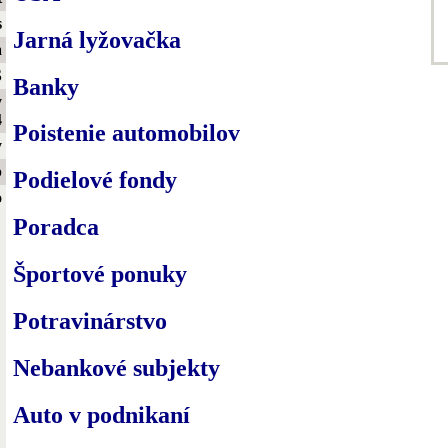
s
Jarná lyžovačka
a
S
Banky
y
4
Poistenie automobilov
y
b
Podielové fondy
o
Poradca
Športové ponuky
Potravinárstvo
Nebankové subjekty
Auto v podnikaní