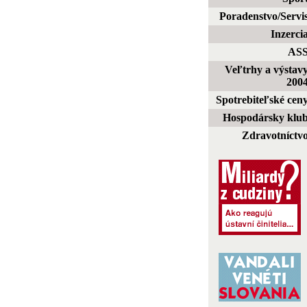
Poradenstvo/Servi
Inzerci
AS
Veľtrhy a výstav
200
Spotrebiteľské cen
Hospodársky klu
Zdravotníctv