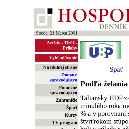
Streda 21.Marca 2001
Archív
-
Tiráž
-
Prílohy
Vyhľadávanie
Na titulnej strane
Spať
-
Domáce
spravodajstvo
Podľa želania
Finančné
spravodajstvo
Taliansky HDP za
Zahraničie
minulého roka me
Šport
% a v porovnaní 
Kurzy
štvrťrokom stúpo
TV program
boli v súlade s o