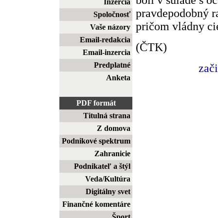
Inzercia
pravdepodobný ra
Spoločnosť
pričom vládny ci
Vaše názory
Email-redakcia
(ČTK)
Email-inzercia
Predplatné
zač
Anketa
PDF formát
Titulná strana
Z domova
Podnikové spektrum
Zahranicie
Podnikateľ a štýl
Veda/Kultúra
Digitálny svet
Finančné komentáre
Šport