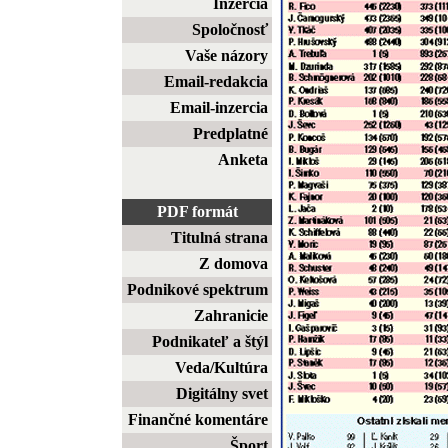
Inzercia
Spoločnosť
Vaše názory
Email-redakcia
Email-inzercia
Predplatné
Anketa
PDF formát
Titulná strana
Z domova
Podnikové spektrum
Zahranicie
Podnikateľ a štýl
Veda/Kultúra
Digitálny svet
Finančné komentáre
Šport