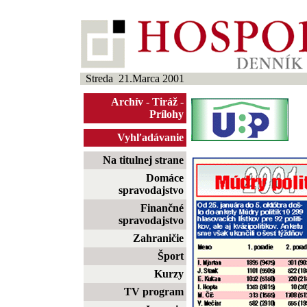
Streda 21.Marca 2001
Archív
-
Tiráž
-
Prílohy
Vyhľadávanie
Na titulnej strane
Domáce
spravodajstvo
Finančné
spravodajstvo
Zahraničie
Šport
Kurzy
TV program