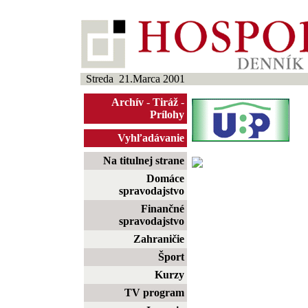
Streda 21.Marca 2001
Archív
-
Tiráž
-
Prílohy
Vyhľadávanie
Na titulnej strane
Domáce
spravodajstvo
Finančné
spravodajstvo
Zahraničie
Šport
Kurzy
TV program