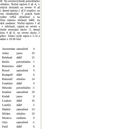
žď. Na severovýchode polooblačno
 oblačno. Nočná teplota 0 až -4, v
rských dolinách na severe -6 až
0, denná teplota 2 až 6 stupňov, na
vere chladnejšie. V piatok bude
evažne veľká oblačnosť a na
čšine územia občasný dážď, na
rách sneženie. Nočná teplota 1 až
, v údoliach, najmä na severe a
chode miestami okolo -5, denná
plota 4 až 8, na severe okolo 2
upňov. Slnko vyjde zajtra o 5.52 a
padne o 18.06 hod.
Amsterdam
zamračené
4
Atény
jasno
19
Belehrad
dážď
15
Berlín
polooblačno
1
Bratislava
dážď
6
Brusel
zamračené
4
Budapešť
dážď
6
Bukurešť
oblačno
14
Frankfurt
dážď
4
Helsinki
polooblačno
-1
Istanbul
zamračené
19
Kodaň
jasno
0
Lisabon
dážď
16
Londýn
dážď
5
Madrid
zamračené
14
Miláno
oblačno
19
Moskva
sneženie
0
Oslo
zamračené
-1
Paríž
dážď
6