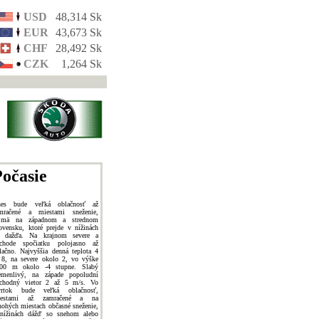
USD
48,314 Sk
EUR
43,673 Sk
CHF
28,492 Sk
CZK
1,264 Sk
očasie
es bude veľká oblačnosť až
mračené a miestami sneženie,
jmä na západnom a strednom
ovensku, ktoré prejde v nížinách
 dažďa. Na krajnom severe a
chode spočiatku polojasno až
lačno. Najvyššia denná teplota 4
 8, na severe okolo 2, vo výške
00 m okolo -4 stupne. Slabý
emenlivý, na západe popoludní
chodný vietor 2 až 5 m/s. Vo
vrtok bude veľká oblačnosť,
iestami až zamračené a na
ohých miestach občasné sneženie,
nížinách dážď so snehom alebo