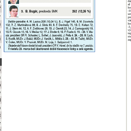
a
dá
až
ho
ť
-1
se
y
pr
vä
a
ho
-3
vý
a
te
st
é
za
a
a
a
m
e
l
a
t
e
t