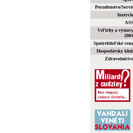
Poradenstvo/Servi
Inzerci
AS
Veľtrhy a výstav
200
Spotrebiteľské cen
Hospodársky klu
Zdravotníctv