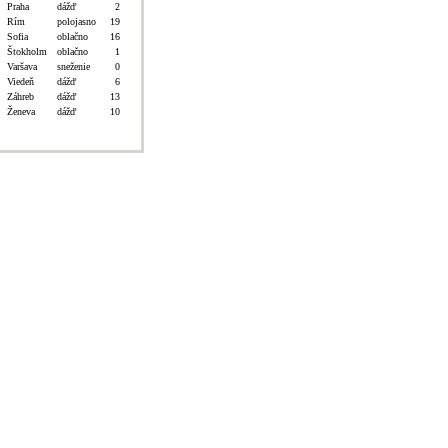
Praha
dážď
2
Rím
polojasno
19
Sofia
oblačno
16
Štokholm
oblačno
1
Varšava
sneženie
0
Viedeň
dážď
6
Záhreb
dážď
13
Ženeva
dážď
10