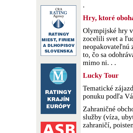
.
Hry, ktoré oboha
Olympijské hry v
zocelili svet a ľu
neopakovateľnú z
to, čo sa odohráv
mimo ni. . .
Lucky Tour
Tematické zájaz
ponuku podľa Vá
Zahraničné obcho
služby (víza, uby
zahraničí, poisteni