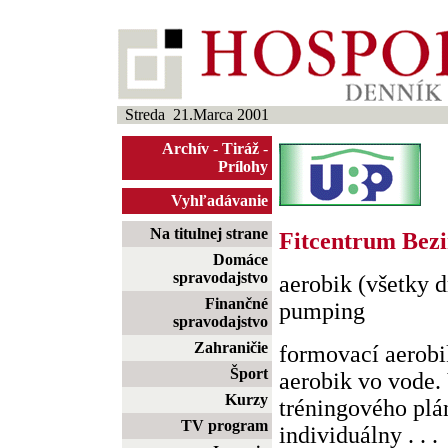
Streda 21.Marca 2001
Archív
-
Tiráž
-
Prílohy
Vyhľadávanie
Na titulnej strane
Fitcentrum Bez
Domáce
spravodajstvo
aerobik (všetky d
Finančné
pumping
spravodajstvo
Zahraničie
formovací aerobik
Šport
aerobik vo vode.
Kurzy
tréningového plá
TV program
individuálny . . .