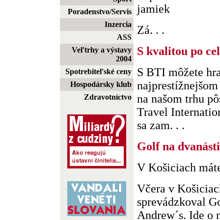
jamiek
Poradenstvo/Servis
Inzercia
Zá. . .
ASS
S kvalitou po ce
Veľtrhy a výstavy
2004
S BTI môžete hra
Spotrebiteľské ceny
najprestížnejšom
Hospodársky klub
na našom trhu pô
Zdravotníctvo
Travel Internatio
sa zam. . .
Golf na dvanásti
V Košiciach máte
Včera v Košiciac
sprevádzkoval Go
Andrew´s. Ide o n