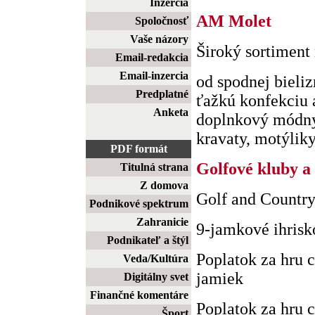
Inzercia
AM Molet
Spoločnosť
Vaše názory
Široký sortiment
Email-redakcia
Email-inzercia
od spodnej bieliz
Predplatné
ťažkú konfekciu 
Anketa
doplnkový módny 
kravaty, motýliky) 
PDF formát
Golfové kluby a 
Titulná strana
Z domova
Golf and Countr
Podnikové spektrum
Zahranicie
9-jamkové ihrisk
Podnikateľ a štýl
Poplatok za hru 
Veda/Kultúra
jamiek
Digitálny svet
Finančné komentáre
Poplatok za hru 
Šport