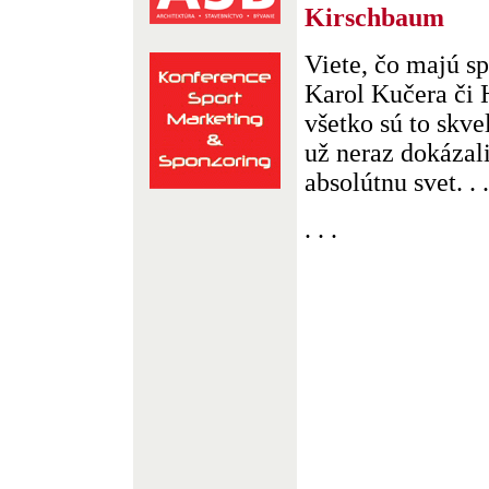
Kirschbaum
Viete, čo majú s
Karol Kučera či 
všetko sú to skvel
už neraz dokázali
absolútnu svet. . .
. . .