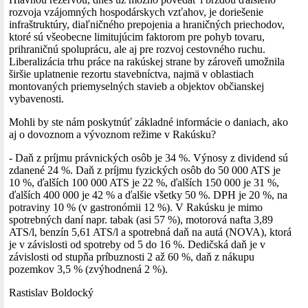
rozvoja vzájomných hospodárskych vzťahov, je doriešenie
infraštruktúry, diaľničného prepojenia a hraničných priechodov,
ktoré sú všeobecne limitujúcim faktorom pre pohyb tovaru,
prihraničnú spoluprácu, ale aj pre rozvoj cestovného ruchu.
Liberalizácia trhu práce na rakúskej strane by zároveň umožnila
širšie uplatnenie rezortu stavebníctva, najmä v oblastiach
montovaných priemyselných stavieb a objektov občianskej
vybavenosti.
Mohli by ste nám poskytnúť základné informácie o daniach, ako
aj o dovoznom a vývoznom režime v Rakúsku?
- Daň z príjmu právnických osôb je 34 %. Výnosy z dividend sú
zdanené 24 %. Daň z príjmu fyzických osôb do 50 000 ATS je
10 %, ďalších 100 000 ATS je 22 %, ďalších 150 000 je 31 %,
ďalších 400 000 je 42 % a ďalšie všetky 50 %. DPH je 20 %, na
potraviny 10 % (v gastronómii 12 %). V Rakúsku je mimo
spotrebných daní napr. tabak (asi 57 %), motorová nafta 3,89
ATS/l, benzín 5,61 ATS/l a spotrebná daň na autá (NOVA), ktorá
je v závislosti od spotreby od 5 do 16 %. Dedičská daň je v
závislosti od stupňa príbuznosti 2 až 60 %, daň z nákupu
pozemkov 3,5 % (zvýhodnená 2 %).
Rastislav Boldocký