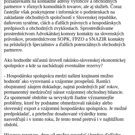
požiadavkami na kontaktné adresy výrobcov a obchodných
partnerov v rôznych komoditách tovarov, ale aj služieb. Čoraz
častejšie však poskytujeme i informácie o podmienkach na
zakladanie obchodných spoločností v Slovenskej republike,
daňovom systéme, clách a ďalších právnych a hospodárskych
predpisoch a obchodných zvyklostiach. Sprostredkúvame
prostredníctvom Advokátskej komory kontakty na slovenských
právnikov, prostredníctvom SOPK, FPZO a SNAZIR kontakty
na príslušných špecialistov a ďalších potenciálnych obchodných
partnerov.
Ako hodnotíte súčasnú úroveň rakúsko-slovenskej ekonomickej
spolupráce a kde sa nachádzajú eventuálne rezervy?
- Hospodársku spoluprácu medzi našimi krajinami možno
hodnotiť ako vyrovnanú a vzájomne prospešnú. Rastúci
obojstranný záujem dokladuje, najmä posledných päť rokov,
permanentný medziročný nárast vzájomnej obchodnej bilancie.
Za spomenuté obdobie sa nevyskytli žiadne významnejšie
problémy, ktoré by podstatne obmedzovali rakúsky alebo
slovenský export a vzájomnú hospodársku spoluprácu. Je možné
predpokladať, a priebežne dosahované výsledky tomu
nasvedčujú i v tomto roku, že tento trend pretrvá i v najbližšom
období.
Hlavnou rezervou, dnes už možno povedať i brzdou ďalšieho