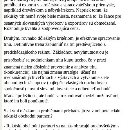
prehĺbení exportu v strojárstve a spracovateľskom priemysle,
napríklad drevárskom a nábytkárskom. Napriek tomu, že
rakúsky trh nemá svoje biele miesta, neznamená to, že šance pre
ostatných slovenských výrobcov a exportérov sú obmedzené.
Rozhoduje kvalita a zodpovedajúca cena.
Druhým, rovnako dôležitým kritériom, je efektívne spracovanie
trhu. Definitívne treba zabudnúť na trh predávajúceho z
predchádzajúceho režimu. Základnou nevyhnutnosťou je
prispôsobiť sa podmienkam trhu kupujúceho, čo v praxi
znamená nielen dôsledné preverenie a analýza trhu
(konkurencie), ale najmä zmena stratégie, účasť na
medzinárodných veľtrhoch a výstavách a vytváranie siete
obchodných zástupcov (najlepšie vlastných obchodných
spoločností). Inými slovami  investície a odberateľ nebudú
hľadať príležitosti, ale budú sa rozhodovať medzi možnosťami,
ktoré im boli ponúknuté.
S akými otázkami a problémami prichádzajú za vami potenciálni
rakúski obchodní partneri?
- Rakúski obchodní partneri sa na nás obracajú predovšetkým s