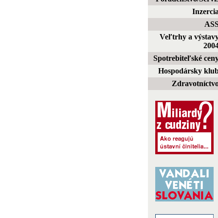
Inzerci
AS
Veľtrhy a výstav
200
Spotrebiteľské cen
Hospodársky klu
Zdravotníctv