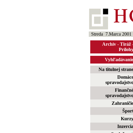
Streda 7.Marca 2001
Archív
-
Tiráž
Príloh
Vyhľadávani
Na titulnej stran
Domác
spravodajstv
Finančn
spravodajstv
Zahraniči
Špor
Kurz
Inzerci