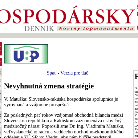
-
y
e
e
Spať
-
Verzia pre tlač
P
e
Nevyhnutná zmena stratégie
o
Dn
pr
é
Na
V. Matuška: Slovensko-rakúska hospodárska spolupráca je
o
ho
Ju
vyrovnaná a vzájomne prospešná
m/
e
zo
po
Za posledných päť rokov vzájomná obchodná bilancia medzi
t
V
po
Slovenskou republikou a Rakúskom zaznamenáva ustavičný
dá
y
medziročný nárast. Poprosili sme Dr. Ing. Vladimíra Matušku,
se
15
a
veľvyslaneckého radcu a vedúceho obchodno-ekonomického
pi
za
oddelenia ZÚ SR vo Viedni, aby nám bližšie predstavil