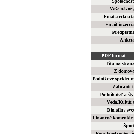
Spoločnos
Vaše názor
Email-redakci
Email-inzerci
Predplatn
Anket
PDF formát
Titulná stran
Z domov
Podnikové spektru
Zahranici
Podnikateľ a štý
Veda/Kultúr
Digitálny sve
Finančné komentár
Špor
Poradenstvo/Servi