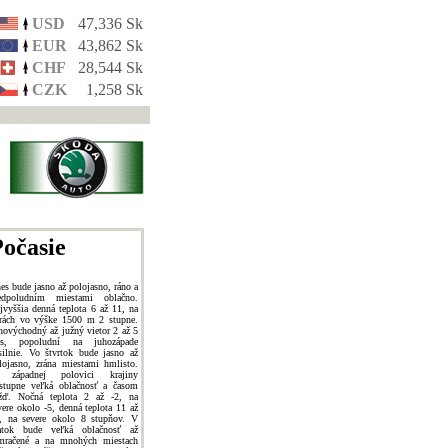
USD
47,336 Sk
EUR
43,862 Sk
CHF
28,544 Sk
CZK
1,258 Sk
očasie
es bude jasno až polojasno, ráno a
edpoludním miestami oblačno.
jvyššia denná teplota 6 až 11, na
rách vo výške 1500 m 2 stupne.
hovýchodný až južný vietor 2 až 5
s, popoludní na juhozápade
silnie. Vo štvrtok bude jasno až
lojasno, zrána miestami hmlisto.
 západnej polovici krajiny
stupne veľká oblačnosť a časom
žď. Nočná teplota 2 až -2, na
vere okolo -5, denná teplota 11 až
, na severe okolo 8 stupňov. V
atok bude veľká oblačnosť až
mračené a na mnohých miestach