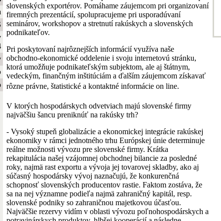
slovenských exportérov. Pomáhame záujemcom pri organizovaní
a
firemných prezentácií, spolupracujeme pri usporadúvaní
seminárov, workshopov a stretnutí rakúskych a slovenských
S
podnikateľov.
y
4
Pri poskytovaní najrôznejších informácií využíva naše
obchodno-ekonomické oddelenie i svoju internetovú stránku,
y
ktorá umožňuje podnikateľským subjektom, ale aj štátnym,
b
vedeckým, finančným inštitúciám a ďalším záujemcom získavať
o
rôzne právne, štatistické a kontaktné informácie on line.
V ktorých hospodárskych odvetviach majú slovenské firmy
najväčšiu šancu preniknúť na rakúsky trh?
- Vysoký stupeň globalizácie a ekonomickej integrácie rakúskej
ekonomiky v rámci jednotného trhu Európskej únie determinuje
reálne možnosti vývozu pre slovenské firmy. Krátka
rekapitulácia našej vzájomnej obchodnej bilancie za posledné
roky, najmä rast exportu a vývoja jej tovarovej skladby, ako aj
súčasný hospodársky vývoj naznačujú, že konkurenčná
schopnosť slovenských producentov rastie. Faktom zostáva, že
sa na nej významne podieľa najmä zahraničný kapitál, resp.
slovenské podniky so zahraničnou majetkovou účasťou.
Najväčšie rezervy vidím v oblasti vývozu poľnohospodárskych a
potravinárskych produktov, hlbšej kooperácií a následne