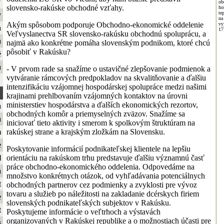
ť
o
slovensko-rakúske obchodné vzťahy.
ho
te
y
na
Akým spôsobom podporuje Obchodno-ekonomické oddelenie
vy
a
17
Veľvyslanectva SR slovensko-rakúsku obchodnú spoluprácu, a
a
najmä ako konkrétne pomáha slovenským podnikom, ktoré chcú
pôsobiť v Rakúsku?
é
a
- V prvom rade sa snažíme o ustavičné zlepšovanie podmienok a
vytváranie rámcových predpokladov na skvalitňovanie a ďalšiu
intenzifikáciu vzájomnej hospodárskej spolupráce medzi našimi
krajinami prehlbovaním vzájomných kontaktov na úrovni
ministerstiev hospodárstva a ďalších ekonomických rezortov,
a
obchodných komôr a priemyselných zväzov. Snažíme sa
a
iniciovať tieto aktivity i smerom k spolkovým štruktúram na
rakúskej strane a krajským zložkám na Slovensku.
m
e
Poskytovanie informácií podnikateľskej klientele na lepšiu
orientáciu na rakúskom trhu predstavuje ďalšiu významnú časť
l
práce obchodno-ekonomického oddelenia. Odpovedáme na
a
množstvo konkrétnych otázok, od vyhľadávania potenciálnych
t
obchodných partnerov cez podmienky a zvyklosti pre vývoz
tovaru a služieb po náležitosti na zakladanie dcérskych firiem
e
slovenských podnikateľských subjektov v Rakúsku.
t
Poskytujeme informácie o veľtrhoch a výstavách
organizovaných v Rakúskej republike a o možnostiach účasti pre
s