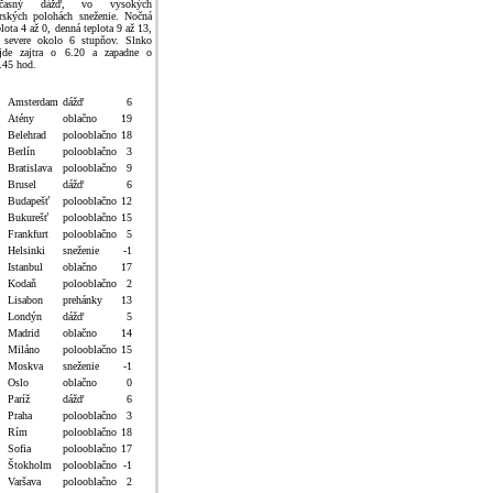
bčasný dážď, vo vysokých
rských polohách sneženie. Nočná
plota 4 až 0, denná teplota 9 až 13,
 severe okolo 6 stupňov. Slnko
jde zajtra o 6.20 a zapadne o
.45 hod.
Amsterdam
dážď
6
Atény
oblačno
19
Belehrad
polooblačno
18
Berlín
polooblačno
3
Bratislava
polooblačno
9
Brusel
dážď
6
Budapešť
polooblačno
12
Bukurešť
polooblačno
15
Frankfurt
polooblačno
5
Helsinki
sneženie
-1
Istanbul
oblačno
17
Kodaň
polooblačno
2
Lisabon
prehánky
13
Londýn
dážď
5
Madrid
oblačno
14
Miláno
polooblačno
15
Moskva
sneženie
-1
Oslo
oblačno
0
Paríž
dážď
6
Praha
polooblačno
3
Rím
polooblačno
18
Sofia
polooblačno
17
Štokholm
polooblačno
-1
Varšava
polooblačno
2