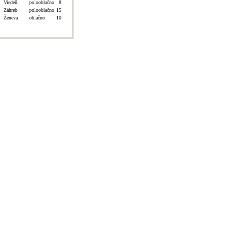
Viedeň
polooblačno
8
Záhreb
polooblačno
15
Ženeva
oblačno
10