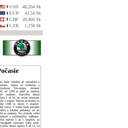
USD
48,204 Sk
EUR
43,54 Sk
CHF
28,466 Sk
CZK
1,258 Sk
očasie
es bude oblačno až zamračené a
estami, najmä na strednom a
chodnom Slovensku, občasný
žď, od 1200 m dážď so snehom
ebo sneženie. Najvyššia denná
plota 6 až 10, na severe miestami
olo 2 stupne. Teplota na horách vo
ške 1500 m okolo 0 stupňov.
abý vietor. V stredu bude prevažne
lačno a lokálne prehánky, od asi
00 m sneženie. Na východe veľká
lačnosť s početnejšími zrážkami.
čná teplota 5 až 1 stupňov, na
verozápade miestami slabý mráz.
jvyššia denná teplota 8 až 12, na