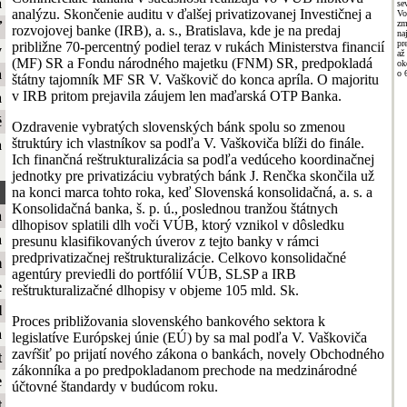
a
se
analýzu. Skončenie auditu v ďalšej privatizovanej Investičnej a
Vo
zm
ť
rozvojovej banke (IRB), a. s., Bratislava, kde je na predaj
na
pr
približne 70-percentný podiel teraz v rukách Ministerstva financií
y
až
(MF) SR a Fondu národného majetku (FNM) SR, predpokladá
ok
a
o 
štátny tajomník MF SR V. Vaškovič do konca apríla. O majoritu
v IRB pritom prejavila záujem len maďarská OTP Banka.
a
é
Ozdravenie vybratých slovenských bánk spolu so zmenou
štruktúry ich vlastníkov sa podľa V. Vaškoviča blíži do finále.
a
Ich finančná reštrukturalizácia sa podľa vedúceho koordinačnej
jednotky pre privatizáciu vybratých bánk J. Renčka skončila už
na konci marca tohto roka, keď Slovenská konsolidačná, a. s. a
Konsolidačná banka, š. p. ú., poslednou tranžou štátnych
a
dlhopisov splatili dlh voči VÚB, ktorý vznikol v dôsledku
a
presunu klasifikovaných úverov z tejto banky v rámci
predprivatizačnej reštrukturalizácie. Celkovo konsolidačné
m
agentúry previedli do portfólií VÚB, SLSP a IRB
e
reštrukturalizačné dlhopisy v objeme 105 mld. Sk.
l
Proces približovania slovenského bankového sektora k
a
legislatíve Európskej únie (EÚ) by sa mal podľa V. Vaškoviča
zavŕšiť po prijatí nového zákona o bankách, novely Obchodného
t
zákonníka a po predpokladanom prechode na medzinárodné
e
účtovné štandardy v budúcom roku.
t