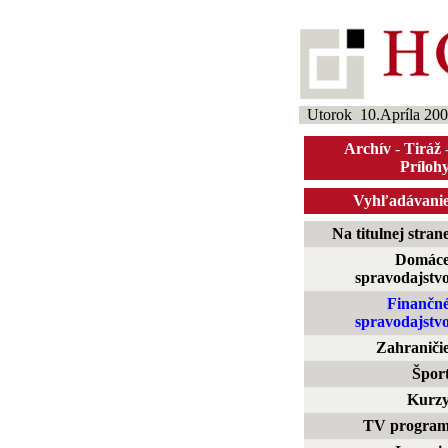
Utorok 10.Apríla 20
Archív
-
Tiráž
Príloh
Vyhľadávani
Na titulnej stran
Domác
spravodajstv
Finančn
spravodajstv
Zahraniči
Špor
Kurz
TV progra