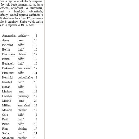
vere a východe okolo 5 stupňov.
 štvrtok bude premenlivá, na juhu
enšená oblačnosť a miestami,
jmä v horských oblastiach,
ehánky. Nočná teplota väčšinou 4
 0, denná teplota 8 až 12, na severe
olo 6 stupňov. Slnko vyjde zajtra
6.11 a zapadne o 19.35 hod.
Amsterdam
prehánky
9
Atény
jasno
19
Belehrad
dážď
10
Berlín
dážď
10
Bratislava
oblačno
12
Brusel
dážď
10
Budapešť
dážď
10
Bukurešť
zamračené
17
Frankfurt
dážď
11
Helsinki
polooblačno
6
Istanbul
dážď
16
Kodaň
dážď
7
Lisabon
jasno
19
Londýn
prehánky
12
Madrid
jasno
24
Miláno
zamračené
15
Moskva
oblačno
12
Oslo
dážď
6
Paríž
dážď
9
Praha
dážď
10
Rím
oblačno
17
Sofia
dážď
11
Štokholm
oblačno
10