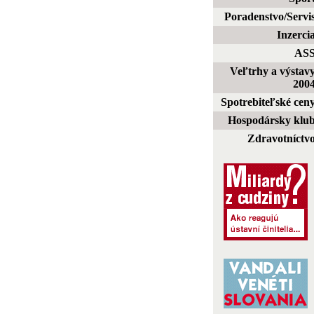
Poradenstvo/Servi
Inzerci
AS
Veľtrhy a výstav
200
Spotrebiteľské cen
Hospodársky klu
Zdravotníctv