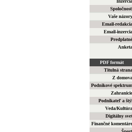
Inzerci
Spoločnos
Vaše názor
Email-redakci
Email-inzerci
Predplatn
Anket
PDF formát
Titulná stran
Z domov
Podnikové spektru
Zahranici
Podnikateľ a štý
Veda/Kultúr
Digitálny sve
Finančné komentár
Špor