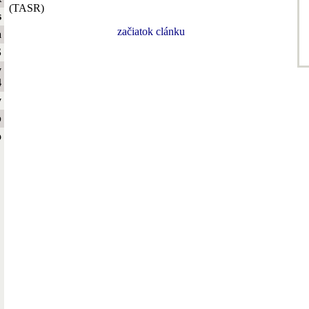
(TASR)
s
začiatok clánku
a
S
y
4
y
b
o