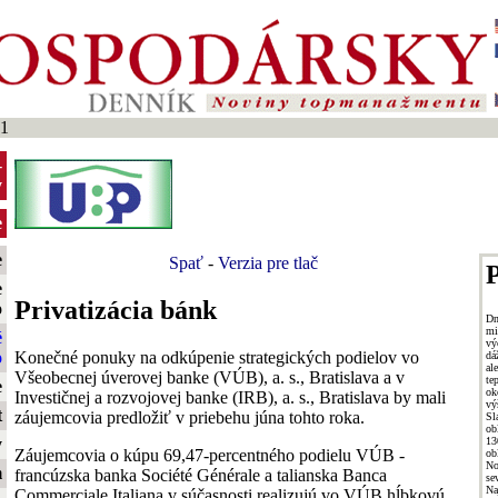
01
-
y
e
e
Spať
-
Verzia pre tlač
P
e
Privatizácia bánk
o
Dn
mi
é
vý
Konečné ponuky na odkúpenie strategických podielov vo
o
dá
al
Všeobecnej úverovej banke (VÚB), a. s., Bratislava a v
te
e
ok
Investičnej a rozvojovej banke (IRB), a. s., Bratislava by mali
vý
t
záujemcovia predložiť v priebehu júna tohto roka.
Sl
ob
13
y
Záujemcovia o kúpu 69,47-percentného podielu VÚB -
ob
No
m
francúzska banka Société Générale a talianska Banca
se
Na
Commerciale Italiana v súčasnosti realizujú vo VÚB hĺbkovú