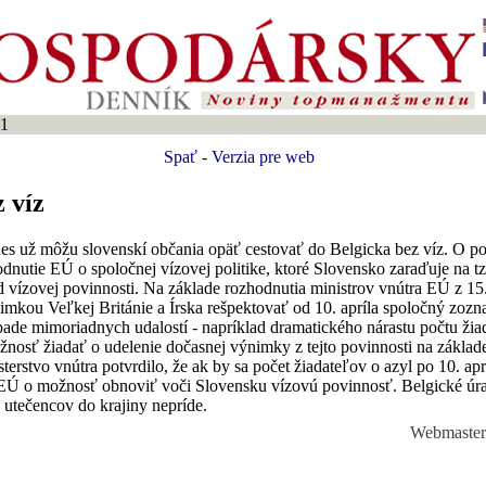
01
Spať
-
Verzia pre web
 víz
s už môžu slovenskí občania opäť cestovať do Belgicka bez víz. O pol
hodnutie EÚ o spoločnej vízovej politike, ktoré Slovensko zaraďuje na t
d vízovej povinnosti. Na základe rozhodnutia ministrov vnútra EÚ z 15
nimkou Veľkej Británie a Írska rešpektovať od 10. apríla spoločný zoz
pade mimoriadnych udalostí - napríklad dramatického nárastu počtu žia
ožnosť žiadať o udelenie dočasnej výnimky z tejto povinnosti na zákla
erstvo vnútra potvrdilo, že ak by sa počet žiadateľov o azyl po 10. apr
EÚ o možnosť obnoviť voči Slovensku vízovú povinnosť. Belgické úra
 utečencov do krajiny nepríde.
Webmaste