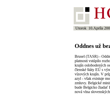
Utorok 10.Apríla 20
Oddnes už bez
Brusel (TASR) - Oddne
platnosti vstúpilo roz
krajín oslobodených o
členské štáty EÚ s vý
vízových krajín. V prí
azyl - však existuje m
zmluvy. Belgické minist
bude Belgicko žiadať 
nová vlna slovenských