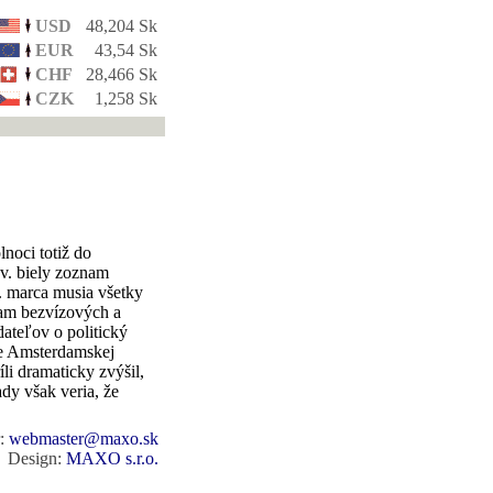
USD
48,204 Sk
EUR
43,54 Sk
CHF
28,466 Sk
CZK
1,258 Sk
noci totiž do
zv. biely zoznam
. marca musia všetky
nam bezvízových a
dateľov o politický
de Amsterdamskej
íli dramaticky zvýšil,
dy však veria, že
r:
webmaster@maxo.sk
Design:
MAXO s.r.o.