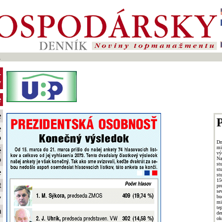
1
-
y
e
e
P
e
o
Dn
mi
é
v
o
Na
st
st
e
st
15
t
pr
se
bu
y
mi
te
m
de
o