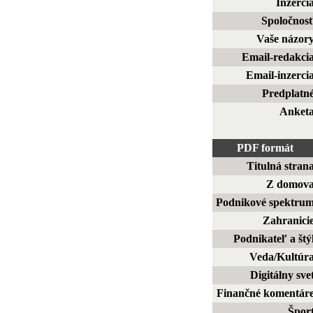
Inzerci
Spoločnos
Vaše názor
Email-redakci
Email-inzerci
Predplatn
Anket
PDF formát
Titulná stran
Z domov
Podnikové spektru
Zahranici
Podnikateľ a štý
Veda/Kultúr
Digitálny sve
Finančné komentár
Špor