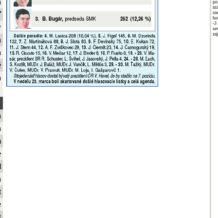
a
po
mi
sn
ť
ho
-3
y
se
za
a
a
é
a
a
a
m
e
l
a
t
e
t