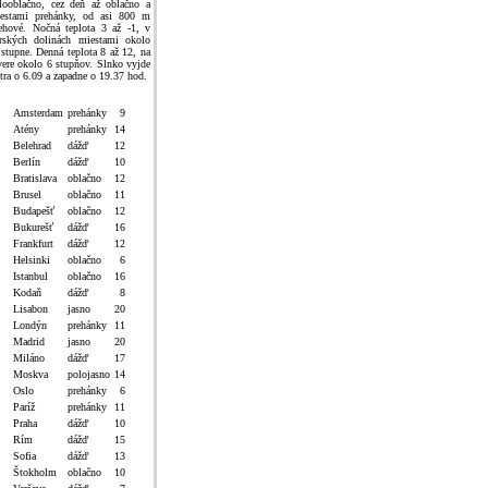
looblačno, cez deň až oblačno a
estami prehánky, od asi 800 m
ehové. Nočná teplota 3 až -1, v
rských dolinách miestami okolo
 stupne. Denná teplota 8 až 12, na
vere okolo 6 stupňov. Slnko vyjde
jtra o 6.09 a zapadne o 19.37 hod.
Amsterdam
prehánky
9
Atény
prehánky
14
Belehrad
dážď
12
Berlín
dážď
10
Bratislava
oblačno
12
Brusel
oblačno
11
Budapešť
oblačno
12
Bukurešť
dážď
16
Frankfurt
dážď
12
Helsinki
oblačno
6
Istanbul
oblačno
16
Kodaň
dážď
8
Lisabon
jasno
20
Londýn
prehánky
11
Madrid
jasno
20
Miláno
dážď
17
Moskva
polojasno
14
Oslo
prehánky
6
Paríž
prehánky
11
Praha
dážď
10
Rím
dážď
15
Sofia
dážď
13
Štokholm
oblačno
10