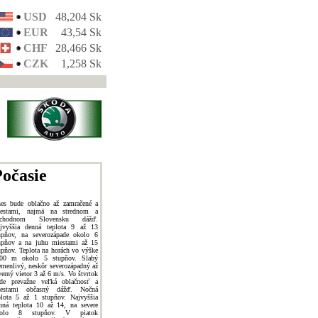
USD
48,204 Sk
EUR
43,54 Sk
CHF
28,466 Sk
CZK
1,258 Sk
očasie
es bude oblačno až zamračené a
estami, najmä na strednom a
ýchodnom Slovensku dážď.
jvyššia denná teplota 9 až 13
upňov, na severozápade okolo 6
upňov a na juhu miestami až 15
upňov. Teplota na horách vo výške
00 m okolo 5 stupňov. Slabý
emenlivý, neskôr severozápadný až
verný vietor 3 až 6 m/s. Vo štvrtok
de prevažne veľká oblačnosť a
estami občasný dážď. Nočná
plota 5 až 1 stupňov. Najvyššia
nná teplota 10 až 14, na severe
kolo 8 stupňov. V piatok