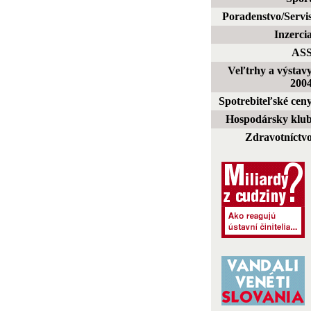
Poradenstvo/Servi
Inzerci
AS
Veľtrhy a výstav
200
Spotrebiteľské cen
Hospodársky klu
Zdravotníctv