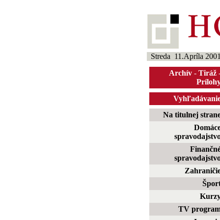
Streda 11.Apríla 200
Archív
-
Tiráž
Príloh
Vyhľadávani
Na titulnej stran
Domác
spravodajstv
Finančn
spravodajstv
Zahraniči
Špor
Kurz
TV progra