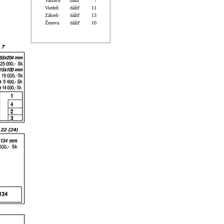
Varšava
dážď
7
Viedeň
dážď
11
Záhreb
dážď
13
Ženeva
dážď
10