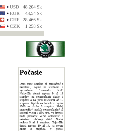
USD
48,204 Sk
EUR
43,54 Sk
CHF
28,466 Sk
CZK
1,258 Sk
Počasie
Dnes bude oblačno až zamračené a
miestami, najmä na strednom a
východnom Slovensku dážď.
Najvyššia denná teplota 9 až 13
stupňov, na severozápade okolo 6
stupňov a na juhu miestami až 15
stupňov. Teplota na horách vo výške
1500 m okolo 5 stupňov. Slabý
premenlivý, neskôr severozápadný až
severný vietor 3 až 6 m/s. Vo štvrtok
bude prevažne veľká oblačnosť a
miestami občasný dážď. Nočná
teplota 5 až 1 stupňov. Najvyššia
denná teplota 10 až 14, na severe
okolo 8 stupňov. V piatok