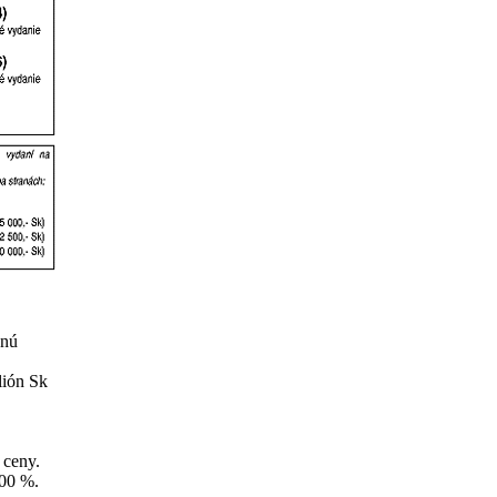
anú
lión Sk
 ceny.
100 %.