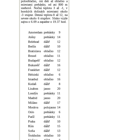
polooblačno, cez deň až oblačno a
miestami prehánky, od asi 800 m
snehové. Nočná teplota 3 až -1, v
horských dolinách miestami okolo
-3 stupne. Denná teplota 8 až 12, na
severe okolo 6 stupňov. Slnko vyjde
zajtra o 6.09 a zapadne o 19.37 hod.
Amsterdam
prehánky
9
Atény
prehánky
14
Belehrad
dážď
12
Berlín
dážď
10
Bratislava
oblačno
12
Brusel
oblačno
11
Budapešť
oblačno
12
Bukurešť
dážď
16
Frankfurt
dážď
12
Helsinki
oblačno
6
Istanbul
oblačno
16
Kodaň
dážď
8
Lisabon
jasno
20
Londýn
prehánky
11
Madrid
jasno
20
Miláno
dážď
17
Moskva
polojasno
14
Oslo
prehánky
6
Paríž
prehánky
11
Praha
dážď
10
Rím
dážď
15
Sofia
dážď
13
Štokholm
oblačno
10