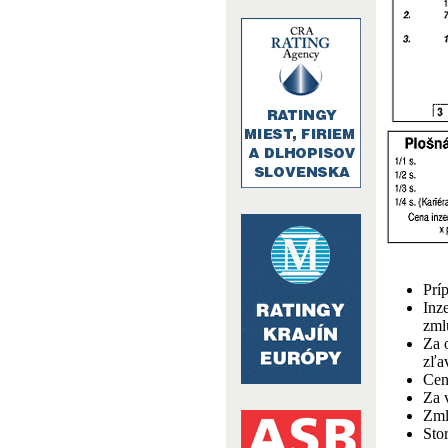
Prí
Inz
zml
Za 
zľa
Cen
Za 
Zml
Sto