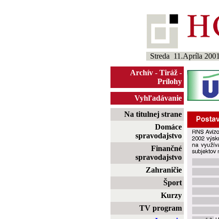
Streda 11.Apríla 200
Archív
-
Tiráž
-
Prílohy
Vyhľadávanie
Na titulnej strane
Domáce
spravodajstvo
Finančné
spravodajstvo
Zahraničie
Šport
Kurzy
TV program