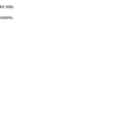
ster min.
ozmeru.