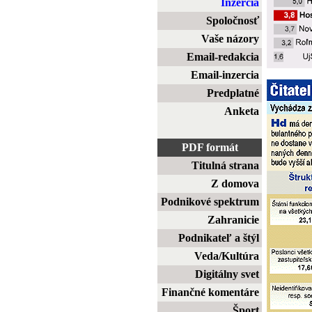
Inzercia
Spoločnosť
Vaše názory
Email-redakcia
Email-inzercia
Predplatné
Anketa
PDF formát
Titulná strana
Z domova
Podnikové spektrum
Zahranicie
Podnikateľ a štýl
Veda/Kultúra
Digitálny svet
Finančné komentáre
Šport