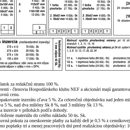
platok za redakčnú stranu 100 %.
erenti - členovia Hospodárskeho klubu NEF a akcionári majú garantov
uvnú cenu.
opakovanie inzerátu zľava 5 %. Za celoročnú objednávku nad jeden mi
va 5 %, nad dva milióny Sk 8 %, nad 3 milióny Sk 13 %.
a inzercie v prílohách podľa dohody.
vloženie materiálu do celého nákladu 50 tis. Sk.
uvná pokuta za oneskorenie platby za každý deň je 0,5 % z cenníkovej
rno poplatky tri a menej pracovných dní pred realizáciou objednávky: 