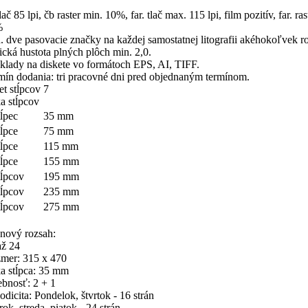
lač 85 lpi, čb raster min. 10%, far. tlač max. 115 lpi, film pozitív, far. ra
%
. dve pasovacie značky na každej samostatnej litografii akéhokoľvek r
ická hustota plných plôch min. 2,0.
klady na diskete vo formátoch EPS, AI, TIFF.
mín dodania: tri pracovné dni pred objednaným termínom.
et stĺpcov 7
ka stĺpcov
tĺpec
35 mm
tĺpce
75 mm
tĺpce
115 mm
tĺpce
155 mm
stĺpcov
195 mm
tĺpcov
235 mm
tĺpcov
275 mm
anový rozsah:
až 24
mer: 315 x 470
ka stĺpca: 35 mm
ebnosť: 2 + 1
odicita: Pondelok, štvrtok - 16 strán
ok, streda, piatok - 24 strán