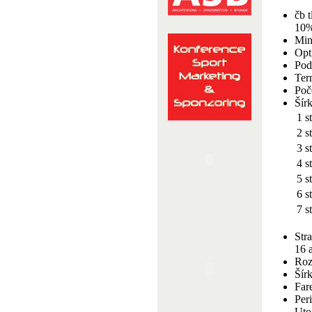
čb t
10
Min
Opt
Pod
Ter
Poč
Šír
1 s
2 s
3 s
4 s
5 
6 s
7 s
Str
16 
Roz
Šír
Far
Peri
Utor