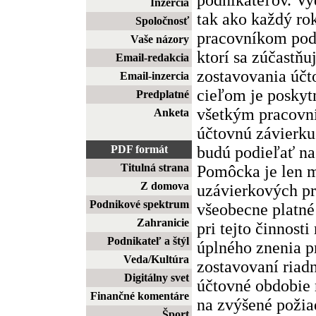
Inzercia
tak ako každý ro
Spoločnosť
pracovníkom podn
Vaše názory
ktorí sa zúčastňu
Email-redakcia
zostavovania účt
Email-inzercia
cieľom je posky
Predplatné
všetkým pracovn
Anketa
účtovnú závierku
budú podieľať na
PDF formát
Titulná strana
Pomôcka je len 
Z domova
uzávierkových pr
Podnikové spektrum
všeobecne platné
Zahranicie
pri tejto činnost
Podnikateľ a štýl
úplného znenia pr
Veda/Kultúra
zostavovaní riad
Digitálny svet
účtovné obdobie
Finančné komentáre
na zvýšené požia
Šport