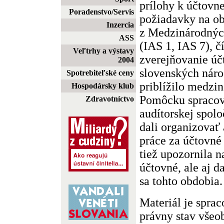
prílohy k účtovne
Poradenstvo/Servis
požiadavky na ob
Inzercia
z Medzinárodnýc
ASS
(IAS 1, IAS 7), č
Veľtrhy a výstavy
zverejňovanie úč
2004
slovenských nár
Spotrebiteľské ceny
priblížilo medzi
Hospodársky klub
Pomôcku spracova
Zdravotníctvo
audítorskej spolo
dali organizovať
práce za účtovné
tiež upozornila n
účtovné, ale aj d
sa tohto obdobia.
Materiál je spra
právny stav vše