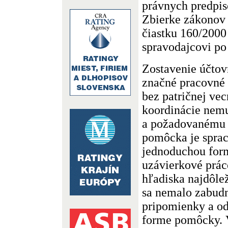
právnych predpis
Zbierke zákonov 
čiastku 160/200
spravodajcovi po
Zostavenie účtov
značné pracovné ú
bez patričnej vec
koordinácie nem
a požadovanému 
pomôcka je spra
jednoduchou for
uzávierkové prác
hľadiska najdôlež
sa nemalo zabudn
pripomienky a od
forme pomôcky. 