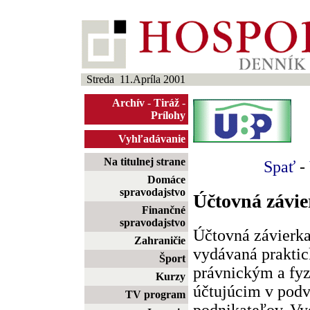
Streda 11.Apríla 2001
Archív
-
Tiráž
-
Prílohy
Vyhľadávanie
Na titulnej strane
Spať
-
Domáce
spravodajstvo
Účtovná závie
Finančné
spravodajstvo
Účtovná závierka
Zahraničie
vydávaná prakti
Šport
právnickým a fy
Kurzy
účtujúcim v podv
TV program
podnikateľov. Vy