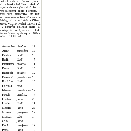
lastiach snehové. Nočná teplota 3
 -1, v horských dolinách okolo -3,
jvyššia denná teplota 6 až 10, na
vere miestami okolo 4 stupne. V
botu bude premenlivá, na juhu
som zmenšená oblačnosť a početné
ehánky, aj v nížinách väčšinou
ehové. Veterno. Nočná teplota 1 až
, v horských dolinách okolo -5,
nná teplota 4 až 8, na severe okolo
stupne. Slnko vyjde zajtra o 6.07 a
padne o 19.38 hod.
Amsterdam
oblačno
12
Atény
zamračené
18
Belehrad
dážď
13
Berlín
dážď
7
Bratislava
oblačno
11
Brusel
dážď
10
Budapešť
oblačno
12
Bukurešť
polooblačno
16
Frankfurt
dážď
10
Helsinki
dážď
6
Istanbul
polooblačno
17
Kodaň
prehánky
7
Lisabon
jasno
23
Londýn
dážď
11
Madrid
jasno
23
Miláno
polojasno
17
Moskva
dážď
14
Oslo
jasno
5
Paríž
polojasno
14
Praha
jasno
7