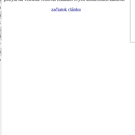
s
začiatok clánku
a
S
y
4
y
b
o