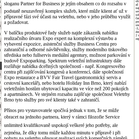
a
ob
sloganu Partner for Business je jejím obsahem co do rozsahu v
až
na
ť
podstatě neuzavřený komplex služeb, které může klient ať už v
se
so
přípravné fázi své účasti na veletrhu, nebo v jeho průběhu využít
y
ča
a požadovat.
pr
a
sn
-3
V balíčku produktové řady služeb najde zákazník nabídku
de
a
2 
realizačního útvaru Expo expert na komplexní výstavbu a
za
é
vybavení expozice, asistenční služby Business Centra pro
zahraniční a odborné návštěvníky, služby moderního tiskového
a
střediska nebo fullservis mediální agentury, možnost parkování v
budově Expoparking. Spektrum veletržní infrastruktury dále
rozšiřuje nabídka dceřiných společností - např. Kongresového
centra při zajišťování kongresů a konferencí, dále společností
a
Expo restaurace a BVV Fair Travel (gastronomický servis a
a
cestovní kancelář), nebo hotelu Holiday Inn Brno, který nabízí
veletržním hostům ubytovací kapacitu ve více než 200 pokojích
m
a apartmánech. Ve stejném rozsahu zajišťuje společnost Veletrhy
e
Brno tyto služby pro své klienty také v zahraničí.
l
Přínos pro vystavovatele spočívá jednak v tom, že se může
a
obracet na jednoho partnera, který v rámci filozofie Service
t
unlimited kvalifikovaně uspokojí veškeré jeho potřeby, ale
e
zejména, že díky tomu může každou minutu v přípravě i při
pobytu na veletrhu věnovat realizaci svých komerčních záměrů.
t