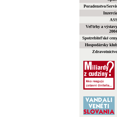
Poradenstvo/Servi
Inzerci
AS
Veľtrhy a výstav
200
Spotrebiteľské cen
Hospodársky klu
Zdravotníctv