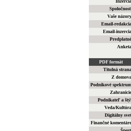
Inzerci
Spoločnos
Vaše názor
Email-redakci
Email-inzerci
Predplatn
Anket
PDF formát
Titulná stran
Z domov
Podnikové spektru
Zahranici
Podnikateľ a štý
Veda/Kultúr
Digitálny sve
Finančné komentár
Špor