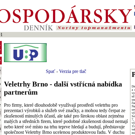
01
-
y
e
e
Spať
-
Verzia pre tlač
P
e
Veletrhy Brno - další vstřícná nabídka
o
Dn
a 
partnerům
é
vy
o
už
sn
či
e
Pro firmy, které dlouhodobě využívají prostředí veletrhu pro
Na
prezentaci výrobků a služeb své značky, a mohou tedy čerpat ze
se
t
vý
zkušeností minulých účastí, ale také pro širokou oblast zejména
Se
7,
y
malých a středních firem, které podobné zkušenosti dosud nemají
vý
nebo které své místo na trhu teprve hledají a budují, představuje
15
m
ve
společnost Veletrhy Brno ucelenou produktovou řadu. V duchu
mi