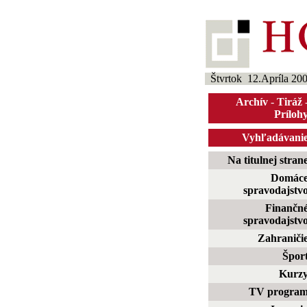
Štvrtok 12.Apríla 20
Archív
-
Tiráž
Príloh
Vyhľadávani
Na titulnej stran
Domác
spravodajstv
Finančn
spravodajstv
Zahraniči
Špor
Kurz
TV progra