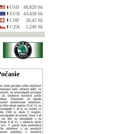
USD
48,829 Sk
EUR
43,438 Sk
CHF
28,45 Sk
CZK
1,249 Sk
očasie
es bude prevažne veľká oblačnosť
miestami slabý občasný dážď, vo
sokých, na severozápade postupne
 od stredných horských polôh
eženie. Popoludní od západu
astočné zmenšovanie oblačnosti.
jvyššia denná teplota 10 až 15, na
verozápade 5 až 8, na horách vo
ške 1500 m okolo 0 stupňov.
verozápadný až severný vietor 3 až
 cez deň na juhozápade a na
chode 8 až 12, v nárazoch okolo
 m/s. V piatok bude premenlivá
ľká oblačnosť a na mnohých
estach prehánky, v horských