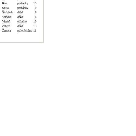
Rím
prehánky
15
Sofia
prehánky
9
Štokholm
dážď
6
Varšava
dážď
6
Viedeň
oblačno
10
Záhreb
dážď
13
Ženeva
polooblačno
11