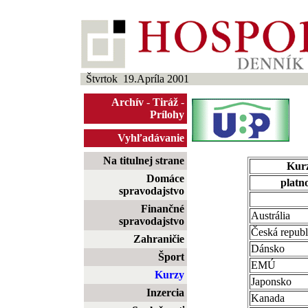
Štvrtok 19.Apríla 2001
Archív
-
Tiráž
-
Prílohy
Vyhľadávanie
Na titulnej strane
Kurz
Domáce
platno
spravodajstvo
Finančné
Austrália
spravodajstvo
Česká republ
Zahraničie
Dánsko
Šport
EMÚ
Kurzy
Japonsko
Inzercia
Kanada