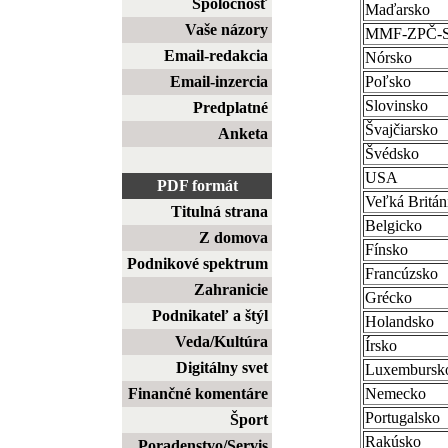
Spoločnosť
Maďarsko
Vaše názory
MMF-ZPČ-
Email-redakcia
Nórsko
Email-inzercia
Poľsko
Slovinsko
Predplatné
Švajčiarsko
Anketa
Švédsko
USA
PDF formát
Veľká Britán
Titulná strana
Belgicko
Z domova
Fínsko
Podnikové spektrum
Francúzsko
Zahranicie
Grécko
Podnikateľ a štýl
Holandsko
Veda/Kultúra
Írsko
Digitálny svet
Luxembursk
Finančné komentáre
Nemecko
Portugalsko
Šport
Rakúsko
Poradenstvo/Servis