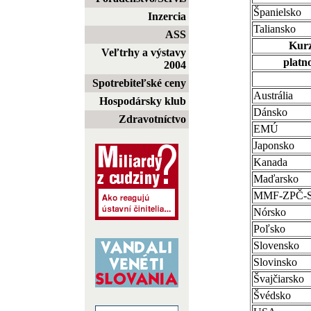
Španielsko
Inzercia
Taliansko
ASS
Kurz
Veľtrhy a výstavy
platno
2004
Spotrebiteľské ceny
Austrália
Hospodársky klub
Dánsko
Zdravotníctvo
EMÚ
Japonsko
Kanada
Maďarsko
MMF-ZPČ-
Nórsko
Poľsko
Slovensko
Slovinsko
Švajčiarsko
Švédsko