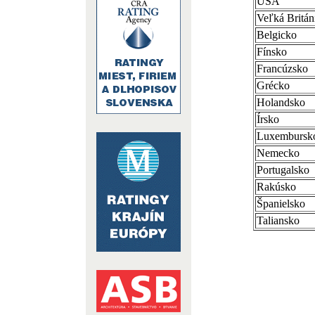
USA
Veľká Britán
Belgicko
Fínsko
Francúzsko
Grécko
Holandsko
Írsko
Luxembursk
Nemecko
Portugalsko
Rakúsko
Španielsko
Taliansko