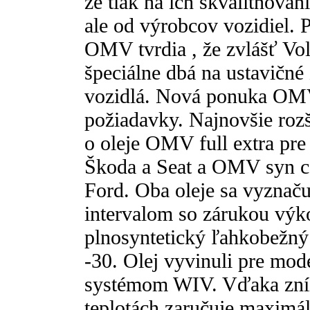
že tlak na ich skvalitňovani
ale od výrobcov vozidiel. P
OMV tvrdia , že zvlášť Vol
špeciálne dbá na ustavičné
vozidlá. Nová ponuka OMV 
požiadavky. Najnovšie rozš
o oleje OMV full extra pr
Škoda a Seat a OMV syn c
Ford. Oba oleje sa vyzna
intervalom so zárukou výko
plnosyntetický ľahkobežný
-30. Olej vyvinuli pre mo
systémom WIV. Vďaka zníž
teplotách zaručuje maximá