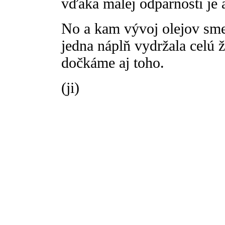
vďaka malej odparnosti je a
No a kam vývoj olejov sme
jedna náplň vydržala celú
dočkáme aj toho.
(ji)