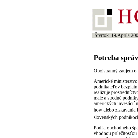
Štvrtok 19.Apríla 20
Potreba správ
Obojstranný záujem o
Americké ministerstvo
podnikateľov bezplatn
realizuje prostredníct
malé a stredné podnik
amerických investícií 
how alebo získavania 
slovenských podnikoch
Podľa obchodného špe
vhodnou príležitosťou