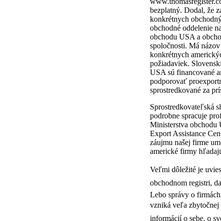
www.thomasregister.com.
bezplatný. Dodal, že z
konkrétnych obchodnýc
obchodné oddelenie naj
obchodu USA a obchod
spoločnosti. Má názov
konkrétnych amerických
požiadaviek. Slovensk
USA sú financované a
podporovať proexport
sprostredkované za pr
Sprostredkovateľská sl
podrobne spracuje prof
Ministerstva obchodu 
Export Assistance Cen
záujmu našej firme um
americké firmy hľadaj
Veľmi dôležité je uvi
obchodnom registri, d
Lebo správy o firmách 
vzniká veľa zbytočnej 
informácií o sebe, o s