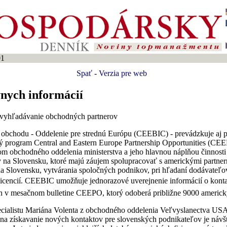
01
Spať
-
Verzia pre web
nych informácií
 vyhľadávanie obchodných partnerov
 obchodu - Oddelenie pre strednú Európu (CEEBIC) - prevádzkuje aj 
ý program Central and Eastern Europe Partnership Opportunities (CE
vom obchodného oddelenia ministerstva a jeho hlavnou náplňou činnost
y na Slovensku, ktoré majú záujem spolupracovať s americkými partnerm
na Slovensku, vytvárania spoločných podnikov, pri hľadaní dodávateľo
licencií. CEEBIC umožňuje jednorazové uverejnenie informácií o konta
 v mesačnom bulletine CEEPO, ktorý odoberá približne 9000 americký
cialistu Mariána Volenta z obchodného oddelenia Veľvyslanectva US
 na získavanie nových kontaktov pre slovenských podnikateľov je návš