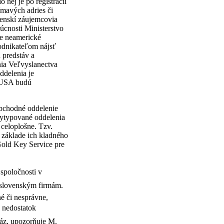
 nej je po registrácii
ímavých adries či
venskí záujemcovia
úcnosti Ministerstvo
e neamerické
odnikateľom nájsť
 predstáv a
nia Veľvyslanectva
delenia je
e USA budú
obchodné oddelenie
 vytypované oddelenia
celoplošne. Tzv.
 základe ich kladného
Gold Key Service pre
 spoločnosti v
t slovenským firmám.
né či nesprávne,
e nedostatok
áz, upozorňuje M.