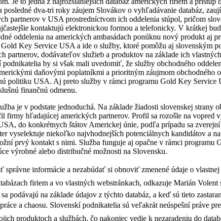
 Je to jedna z najrozsiahlejších databáz amerických firiem a prístup do
a posledné dva-tri roky záujem Slovákov o vyhľadávanie databáz, zauj
h partnerov v USA prostredníctvom ich oddelenia stúpol, pričom slo
častejšie kontaktujú elektronickou formou a telefonicky. V krátkej bud
né oddelenia na amerických ambasádach ponúknu nový produkt aj pr
 Gold Key Service USA a ide o služby, ktoré pomôžu aj slovenským p
 partnerov, dodávateľov služieb a produktov na základe ich vlastných
í podnikatelia by si však mali uvedomiť, že služby obchodného oddele
merickými daňovými poplatníkmi a prioritným záujmom obchodného od
nú politiku USA. Aj preto služby v rámci programu Gold Key Servic
íslušnú finančnú odmenu.
užba je v podstate jednoduchá. Na základe žiadosti slovenskej strany 
il firmy hľadajúcej amerických partnerov. Profil sa rozošle na vopred
USA, do konkrétnych štátov Americkej únie, podľa prípadu sa zverejní 
ter vyselektuje niekoľko najvhodnejších potenciálnych kandidátov a na
ožní prvý kontakt s nimi. Služba funguje aj opačne v rámci programu 
úce výrobné alebo distribučné možnosti na Slovensku.
esť správne informácie a nezabúdať si obnoviť zmenené údaje o vlastnej
atabázach firiem a vo vlastných webstránkach, odkazuje Marián Volen
sa podávajú na základe údajov z týchto databáz, a keď sú tieto zastara
práce a chaosu. Slovenskí podnikatelia sú veľakrát neúspešní práve pr
vojich produktoch a službách, čo nakoniec vedie k nezaradeniu do datab