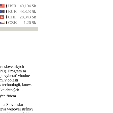
USD
49,194 Sk
EUR
43,323 Sk
CHF
28,343 Sk
CZK
1,26 Sk
pre slovenských
EPO). Program sa
i je vyberať vhodné
i v oblasti
v technológií, know-
ktuchtivých
ch firiem.
A na Slovensku
teva webovej stránky