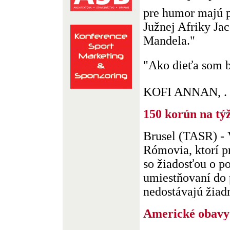
pre humor majú p
Južnej Afriky Ja
Mandela."
"Ako dieťa som b
KOFI ANNAN, . .
150 korún na tý
Brusel (TASR) - 
Rómovia, ktorí p
so žiadosťou o po
umiestňovaní do 
nedostávajú žiadn
Americké obavy