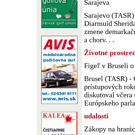
Sarajeva
Sarajevo (TASR) 
Diarmuid Sherida
zmene demarkačn
a chorv. . .
Životné prostred
Figeľ v Bruseli 
Brusel (TASR) -
prístupových rok
diskutoval včera
Európskeho parlam
udalosti
Zákopy na hranic