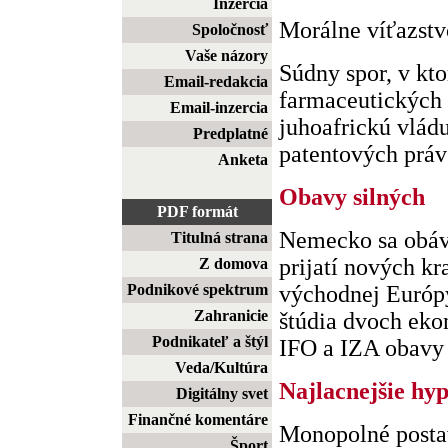
Inzercia
Morálne víťazstvo
Spoločnosť
Vaše názory
Súdny spor, v kt
Email-redakcia
farmaceutických 
Email-inzercia
juhoafrickú vlád
Predplatné
patentových práv n
Anketa
Obavy silných
PDF formát
Nemecko sa obáv
Titulná strana
prijatí nových kra
Z domova
Podnikové spektrum
východnej Európ
Zahranicie
štúdia dvoch eko
Podnikateľ a štýl
IFO a IZA obavy 
Veda/Kultúra
Najlacnejšie hy
Digitálny svet
Finančné komentáre
Monopolné postav
Šport