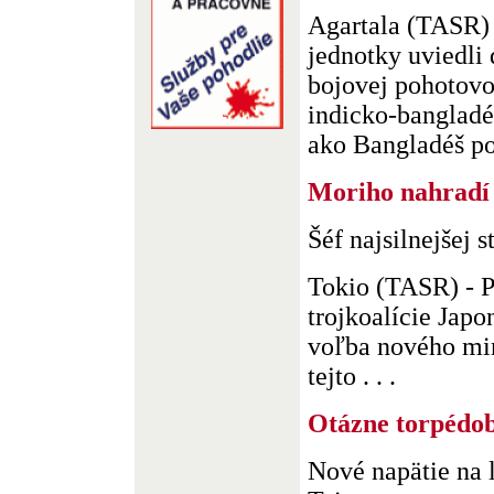
Agartala (TASR) 
jednotky uviedli 
bojovej pohotovo
indicko-bangladé
ako Bangladéš posi
Moriho nahradí
Šéf najsilnejšej 
Tokio (TASR) - P
trojkoalície Japo
voľba nového min
tejto . . .
Otázne torpédo
Nové napätie na 