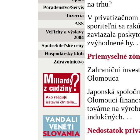
na trhu?
Poradenstvo/Servis
Inzercia
V privatizačnom
ASS
sporiteľni sa rak
Veľtrhy a výstavy
zaviazala poskyt
2004
zvýhodnené hy. . 
Spotrebiteľské ceny
Hospodársky klub
Priemyselné zón
Zdravotníctvo
Zahraniční invest
Olomouca
Japonská spoloč
Olomouci financ
továrne na výrob
indukčných. . .
Nedostatok priv