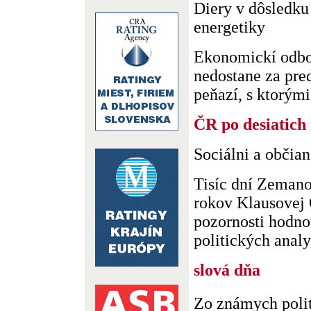
Diery v dôsledku
energetiky
Ekonomickí odbor
nedostane za pre
peňazí, s ktorými 
ČR po desiatich
Sociálni a občia
Tisíc dní Zemano
rokov Klausovej
pozornosti hodn
politických analyt
slová dňa
Zo známych poli