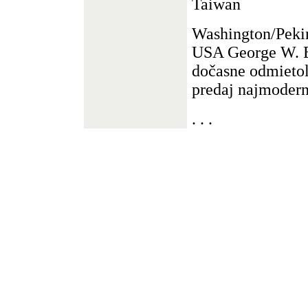
Taiwan
Washington/Peki
USA George W. B
dočasne odmietol
predaj najmoderne
. . .