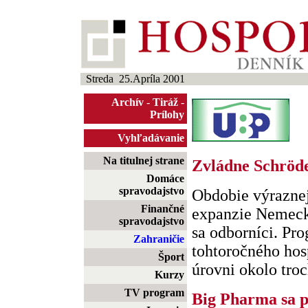
Streda 25.Apríla 2001
Archív
-
Tiráž
-
Prílohy
Vyhľadávanie
Na titulnej strane
Zvládne Schröde
Domáce
spravodajstvo
Obdobie výrazne
Finančné
expanzie Nemeck
spravodajstvo
sa odborníci. Pr
Zahraničie
tohtoročného hos
Šport
úrovni okolo troch
Kurzy
TV program
Big Pharma sa p