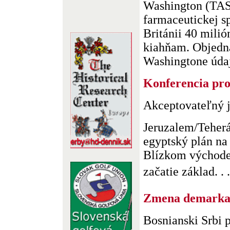
Washington (TAS
farmaceutickej s
Británii 40 mili
kiahňam. Objedn
Washingtone údajn
Konferencia pro
Akceptovateľný j
Jeruzalem/Teherá
egyptský plán na 
Blízkom východe
začatie základ. . .
Zmena demarkač
Bosnianski Srbi p