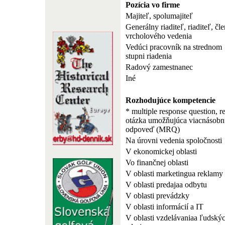
Pozícia vo firme
Majiteľ, spolumajiteľ
Generálny riaditeľ, riaditeľ, čle
vrcholového vedenia
Vedúci pracovník na strednom
stupni riadenia
Radový zamestnanec
Iné
Rozhodujúce kompetencie
* multiple response question, r
otázka umožňujúca viacnásobn
odpoveď (MRQ)
Na úrovni vedenia spoločnosti
V ekonomickej oblasti
Vo finančnej oblasti
V oblasti marketingua reklamy
V oblasti predajaa odbytu
V oblasti prevádzky
V oblasti informácií a IT
V oblasti vzdelávaniaa ľudský