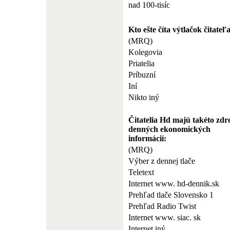
nad 100-tisíc
Kto ešte číta výtlačok čitate
(MRQ)
Kolegovia
Priatelia
Príbuzní
Iní
Nikto iný
Čitatelia Hd majú takéto zdr
denných ekonomických
informácií:
(MRQ)
Výber z dennej tlače
Teletext
Internet www. hd-dennik.sk
Prehľad tlače Slovensko 1
Prehľad Radio Twist
Internet www. siac. sk
Internet iný