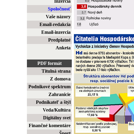
Inzercia
Spoločnosť
Vaše názory
Email-redakcia
Email-inzercia
Predplatné
Anketa
PDF formát
Titulná strana
Z domova
Podnikové spektrum
Zahranicie
Podnikateľ a štýl
Veda/Kultúra
Digitálny svet
Finančné komentáre
Šport