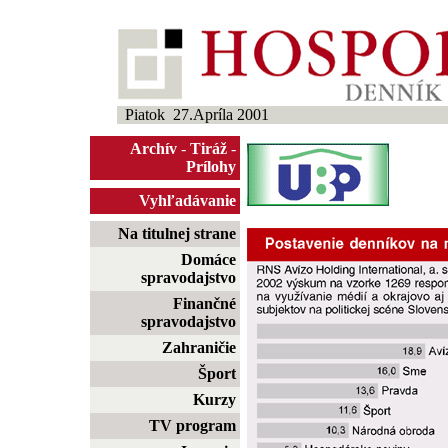
Piatok 27.Apríla 2001
Archív
-
Tiráž
-
Prílohy
Vyhľadávanie
Na titulnej strane
Domáce
spravodajstvo
Finančné
spravodajstvo
Zahraničie
Šport
Kurzy
TV program