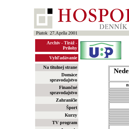
Piatok 27.Apríla 2001
Archív
-
Tiráž
-
Prílohy
Vyhľadávanie
Na titulnej strane
Nedeľ
Domáce
spravodajstvo
Finančné
spravodajstvo
Zahraničie
Šport
Kurzy
TV program