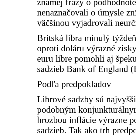
známej frázy o podhodnoten
nenaznačovali o úmysle zníž
väčšinou vyjadrovali neurči
Britská libra minulý týžd
oproti doláru výrazné zisk
euru libre pomohli aj špek
sadzieb Bank of England (
Podľa predpokladov
Librové sadzby sú najvyšši
podobným konjunkturálny
hrozbou inflácie výrazne 
sadzieb. Tak ako trh predpo