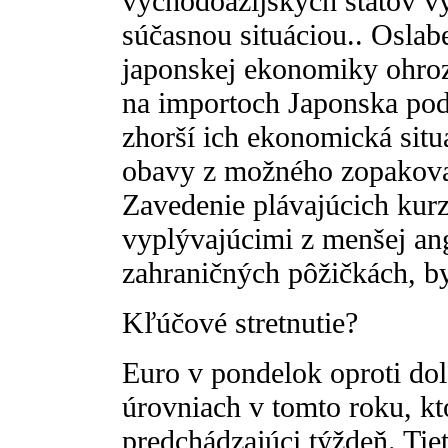
východoázijských štátov vy
súčasnou situáciou.. Oslabe
japonskej ekonomiky ohrozí
na importoch Japonska pod
zhorší ich ekonomická situá
obavy z možného zopakovan
Zavedenie plávajúcich kur
vyplývajúcimi z menšej an
zahraničných pôžičkách, b
Kľúčové stretnutie?
Euro v pondelok oproti dolá
úrovniach v tomto roku, kt
predchádzajúci týždeň. Tie