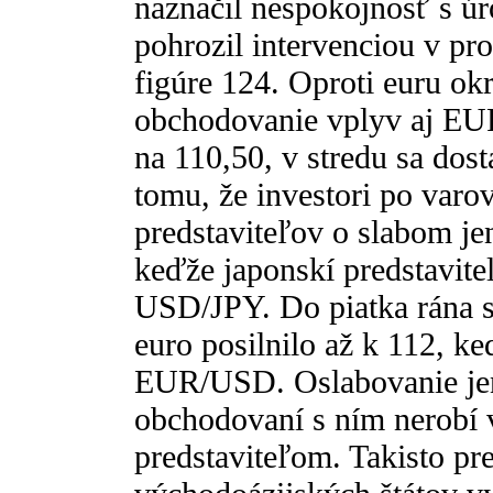
naznačil nespokojnosť s úr
pohrozil intervenciou v pro
figúre 124. Oproti euru o
obchodovanie vplyv aj EU
na 110,50, v stredu sa dos
tomu, že investori po varo
predstaviteľov o slabom jen
keďže japonskí predstavitel
USD/JPY. Do piatka rána sa
euro posilnilo až k 112, k
EUR/USD. Oslabovanie jenu
obchodovaní s ním nerobí 
predstaviteľom. Takisto pre