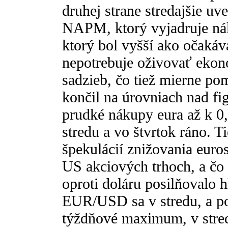
druhej strane stredajšie u
NAPM, ktorý vyjadruje ná
ktorý bol vyšší ako očakáv
nepotrebuje oživovať eko
sadzieb, čo tiež mierne po
končil na úrovniach nad fig
prudké nákupy eura až k 0,
stredu a vo štvrtok ráno. 
špekulácií znižovania euro
US akciových trhoch, a čo b
oproti doláru posilňovalo 
EUR/USD sa v stredu, a pot
týždňové maximum, v stred