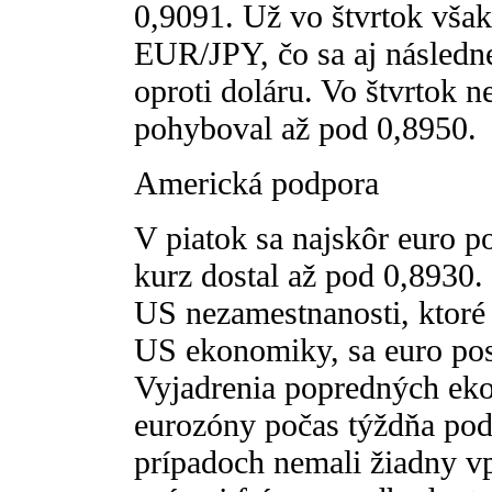
0,9091. Už vo štvrtok však
EUR/JPY, čo sa aj následne
oproti doláru. Vo štvrtok 
pohyboval až pod 0,8950.
Americká podpora
V piatok sa najskôr euro po
kurz dostal až pod 0,8930.
US nezamestnanosti, ktoré 
US ekonomiky, sa euro posi
Vyjadrenia popredných eko
eurozóny počas týždňa pod
prípadoch nemali žiadny v