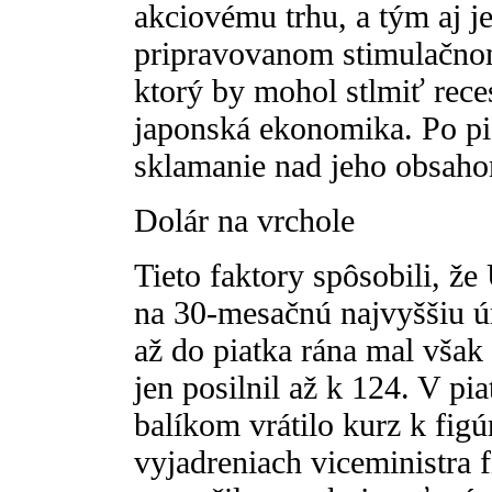
akciovému trhu, a tým aj j
pripravovanom stimulačno
ktorý by mohol stlmiť rece
japonská ekonomika. Po pi
sklamanie nad jeho obsahom
Dolár na vrchole
Tieto faktory spôsobili, ž
na 30-mesačnú najvyššiu ú
až do piatka rána mal však 
jen posilnil až k 124. V p
balíkom vrátilo kurz k fig
vyjadreniach viceministra 