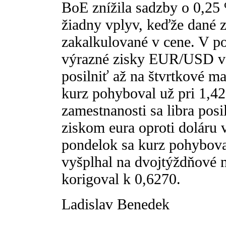
BoE znížila sadzby o 0,25
žiadny vplyv, keďže dané z
zakalkulované v cene. V po
výrazné zisky EUR/USD v p
posilniť až na štvrtkové m
kurz pohyboval už pri 1,42
zamestnanosti sa libra pos
ziskom eura oproti doláru 
pondelok sa kurz pohyboval
vyšplhal na dvojtýždňové 
korigoval k 0,6270.
Ladislav Benedek