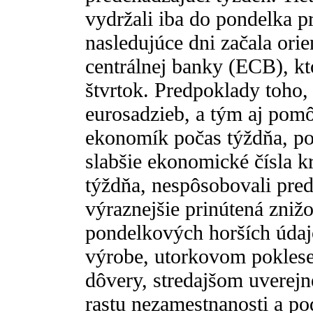
vydržali iba do pondelka p
nasledujúce dni začala ori
centrálnej banky (ECB), kt
štvrtok. Predpoklady toho
eurosadzieb, a tým aj pom
ekonomík počas týždňa, po
slabšie ekonomické čísla k
týždňa, nespôsobovali pre
výraznejšie prinútená zniž
pondelkových horších údaj
výrobe, utorkovom poklese 
dôvery, stredajšom uverej
rastu nezamestnanosti a p