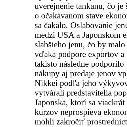
uverejnenie tankanu, čo je
o očakávanom stave ekonom
sa čakalo. Oslabovanie jen
medzi USA a Japonskom exi
slabšieho jenu, čo by mal
vďaka podpore exportov a 
takisto následne podporil
nákupy aj predaje jenov v
Nikkei podľa jeho výkyvov
vytvárali predstavitelia po
Japonska, ktorí sa viackrát v
kurzov neprospieva ekonom
mohli zakročiť prostrední