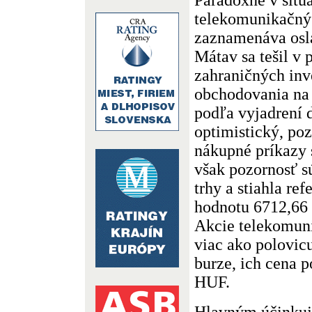
telekomunikačný 
zaznamenáva osl
Mátav sa tešil v 
zahraničných inv
obchodovania na 
podľa vyjadrení 
optimistický, po
nákupné príkazy 
však pozornosť s
trhy a stiahla r
hodnotu 6712,66 
Akcie telekomuni
viac ako polovic
burze, ich cena p
HUF.
Hlavným účinkuj