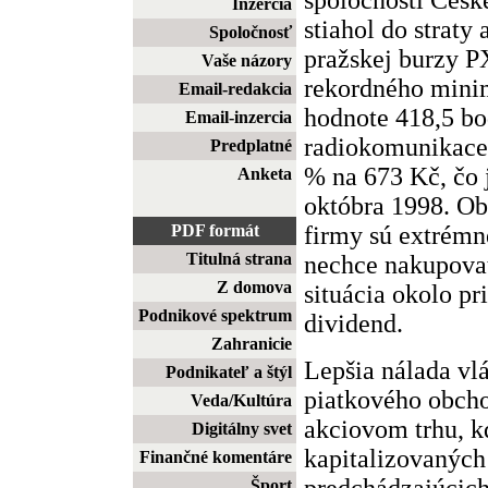
Inzercia
stiahol do straty
Spoločnosť
pražskej burzy P
Vaše názory
rekordného mini
Email-redakcia
hodnote 418,5 bo
Email-inzercia
radiokomunikace 
Predplatné
% na 673 Kč, čo 
Anketa
októbra 1998. Ob
firmy sú extrémne
PDF formát
Titulná strana
nechce nakupovať
Z domova
situácia okolo pr
Podnikové spektrum
dividend.
Zahranicie
Lepšia nálada vl
Podnikateľ a štýl
piatkového obch
Veda/Kultúra
akciovom trhu, k
Digitálny svet
kapitalizovaných
Finančné komentáre
predchádzajúcich
Šport