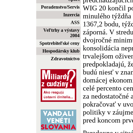
WIG 20 končil p
Poradenstvo/Servis
minulého týždňa 
Inzercia
ASS
1367,2 bodu, týž
Veľtrhy a výstavy
záporná. V stred
2004
dvojročné minim
Spotrebiteľské ceny
konsolidácia nep
Hospodársky klub
trvalejšom oživen
Zdravotníctvo
predpokladajú, ž
budú niesť v zna
domácej ekonomi
celé percento ce
za nedostatočné 
pokračovať v uv
politiky v záujm
pred koncom prv
Paradoxne v situá