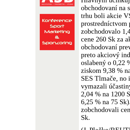
obchodovaní na 
trhu boli akcie V
prostredníctvom
zobchodovalo 1,4
cene 260 Sk za 
obchodovaní prevá
preto akciový in
oslabený o 0,22 
ziskom 9,38 % na
SES Tlmače, no i
vymazali účastin
2,04 % na 1200 S
6,25 % na 75 Sk)
zobchodovali cen
Sk.
(J. Plačko/REU