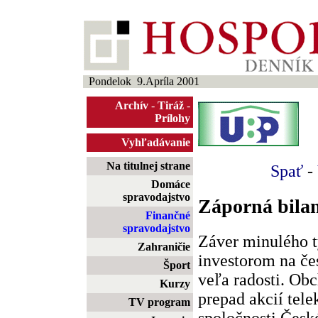
Pondelok 9.Apríla 2001
Archív
-
Tiráž
-
Prílohy
Vyhľadávanie
Na titulnej strane
Spať
-
Domáce
spravodajstvo
Záporná bila
Finančné
spravodajstvo
Záver minulého t
Zahraničie
investorom na č
Šport
veľa radosti. Ob
Kurzy
prepad akcií tel
TV program
spoločnosti Česk