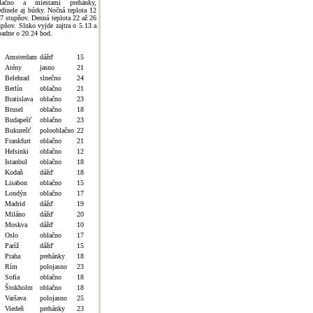
lačno a miestami prehánky,
edinele aj búrky. Nočná teplota 12
 7 stupňov. Denná teplota 22 až 26
upňov. Slnko vyjde zajtra o 5.13 a
padne o 20.24 hod.
Amsterdam
dážď
15
Atény
jasno
21
Belehrad
slnečno
24
Berlín
oblačno
21
Bratislava
oblačno
23
Brusel
oblačno
18
Budapešť
oblačno
23
Bukurešť
polooblačno
22
Frankfurt
oblačno
21
Helsinki
oblačno
12
Istanbul
oblačno
18
Kodaň
dážď
18
Lisabon
oblačno
15
Londýn
oblačno
17
Madrid
dážď
19
Miláno
dážď
20
Moskva
dážď
10
Oslo
oblačno
17
Paríž
dážď
15
Praha
prehánky
18
Rím
polojasno
23
Sofia
oblačno
18
Štokholm
oblačno
18
Varšava
polojasno
25
Viedeň
prehánky
23