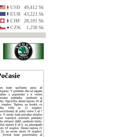
USD
49,412 Sk
EUR
43,223 Sk
CHF
28,181 Sk
CZK
1,258 Sk
očasie
es bude spočiatku jasno až
lojasno. V priebehu dňa od západu
lačno a popoludní a k večeru
estami prehánky, ojedinele aj
rky. Najvyššia denná teplota 20 až
 stupňov. Teplota na horách vo
ýške 1500 m 12 stupňov.
hovýchodný až južný vietor 3 až 7
s. V stredu bude prevažne oblačno
na viacerých miestach prehánky
ebo občasný dážď, ojedinele búrky.
čná teplota 8 až 4, na juhozápade
olo 10 stupňov. Denná teplota 21
 25, na severe okolo 19 stupňov.
 štvrtok bude polooblačno až