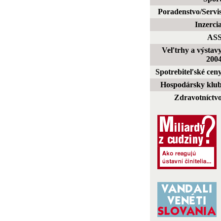
Poradenstvo/Servi
Inzerci
AS
Veľtrhy a výstav
200
Spotrebiteľské cen
Hospodársky klu
Zdravotníctv