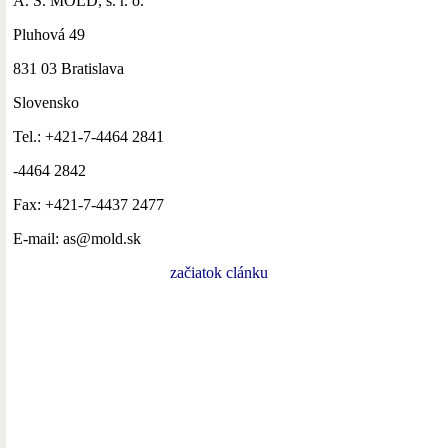
A. S. MOLD, s. r. o.
Pluhová 49
831 03 Bratislava
Slovensko
Tel.: +421-7-4464 2841
-4464 2842
Fax: +421-7-4437 2477
E-mail: as@mold.sk
začiatok clánku