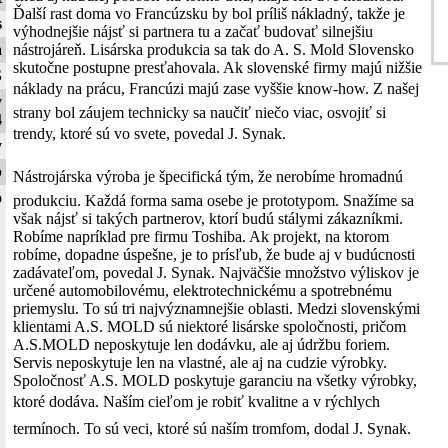
Ďalší rast doma vo Francúzsku by bol príliš nákladný, takže je
s
výhodnejšie nájsť si partnera tu a začať budovať silnejšiu
nástrojáreň. Lisárska produkcia sa tak do A. S. Mold Slovensko
a
skutočne postupne presťahovala. Ak slovenské firmy majú nižšie
S
náklady na prácu, Francúzi majú zase vyššie know-how. Z našej
y
strany bol záujem technicky sa naučiť niečo viac, osvojiť si
4
trendy, ktoré sú vo svete, povedal J. Synak.
y
b
Nástrojárska výroba je špecifická tým, že nerobíme hromadnú
o
produkciu. Každá forma sama osebe je prototypom. Snažíme sa
však nájsť si takých partnerov, ktorí budú stálymi zákazníkmi.
Robíme napríklad pre firmu Toshiba. Ak projekt, na ktorom
robíme, dopadne úspešne, je to prísľub, že bude aj v budúcnosti
zadávateľom, povedal J. Synak. Najväčšie množstvo výliskov je
určené automobilovému, elektrotechnickému a spotrebnému
priemyslu. To sú tri najvýznamnejšie oblasti. Medzi slovenskými
klientami A.S. MOLD sú niektoré lisárske spoločnosti, pričom
A.S.MOLD neposkytuje len dodávku, ale aj údržbu foriem.
Servis neposkytuje len na vlastné, ale aj na cudzie výrobky.
Spoločnosť A.S. MOLD poskytuje garanciu na všetky výrobky,
ktoré dodáva. Naším cieľom je robiť kvalitne a v rýchlych
termínoch. To sú veci, ktoré sú naším tromfom, dodal J. Synak.