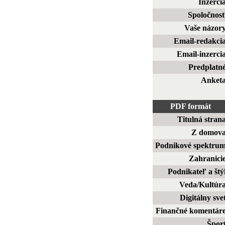
Inzerci
Spoločnos
Vaše názor
Email-redakci
Email-inzerci
Predplatn
Anket
PDF formát
Titulná stran
Z domov
Podnikové spektru
Zahranici
Podnikateľ a štý
Veda/Kultúr
Digitálny sve
Finančné komentár
Špor