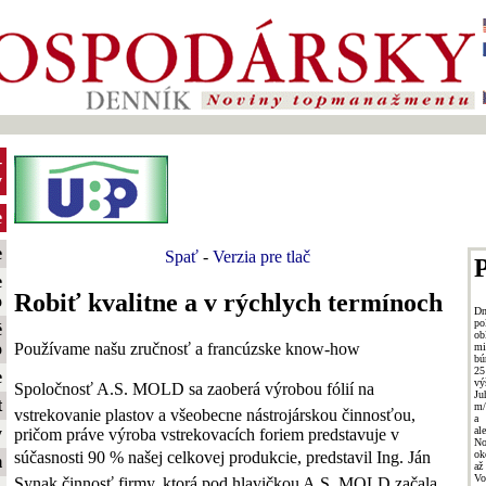
-
y
e
e
Spať
-
Verzia pre tlač
P
e
Robiť kvalitne a v rýchlych termínoch
o
Dn
po
é
ob
Používame našu zručnosť a francúzske know-how
o
mi
bú
25
e
v
Spoločnosť A.S. MOLD sa zaoberá výrobou fólií na
Ju
t
m/
vstrekovanie plastov a všeobecne nástrojárskou činnosťou,
a 
al
y
pričom práve výroba vstrekovacích foriem predstavuje v
No
súčasnosti 90 % našej celkovej produkcie, predstavil Ing. Ján
ok
m
až
Vo
Synak činnosť firmy, ktorá pod hlavičkou A.S. MOLD začala