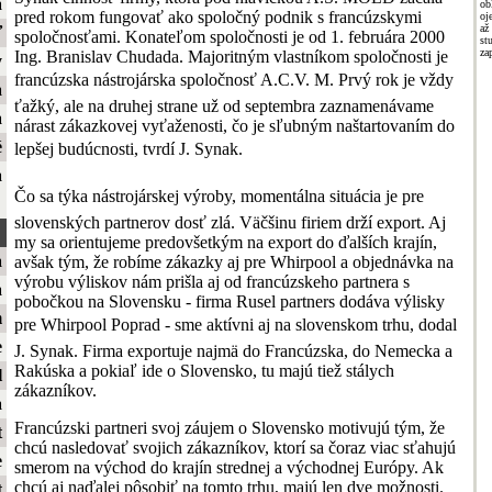
a
ob
pred rokom fungovať ako spoločný podnik s francúzskymi
oj
až
ť
spoločnosťami. Konateľom spoločnosti je od 1. februára 2000
st
za
Ing. Branislav Chudada. Majoritným vlastníkom spoločnosti je
y
francúzska nástrojárska spoločnosť A.C.V. M. Prvý rok je vždy
a
ťažký, ale na druhej strane už od septembra zaznamenávame
a
nárast zákazkovej vyťaženosti, čo je sľubným naštartovaním do
é
lepšej budúcnosti, tvrdí J. Synak.
a
Čo sa týka nástrojárskej výroby, momentálna situácia je pre
slovenských partnerov dosť zlá. Väčšinu firiem drží export. Aj
my sa orientujeme predovšetkým na export do ďalších krajín,
a
avšak tým, že robíme zákazky aj pre Whirpool a objednávka na
výrobu výliskov nám prišla aj od francúzskeho partnera s
a
pobočkou na Slovensku - firma Rusel partners dodáva výlisky
m
pre Whirpool Poprad - sme aktívni aj na slovenskom trhu, dodal
e
J. Synak. Firma exportuje najmä do Francúzska, do Nemecka a
Rakúska a pokiaľ ide o Slovensko, tu majú tiež stálych
l
zákazníkov.
a
Francúzski partneri svoj záujem o Slovensko motivujú tým, že
t
chcú nasledovať svojich zákazníkov, ktorí sa čoraz viac sťahujú
e
smerom na východ do krajín strednej a východnej Európy. Ak
chcú aj naďalej pôsobiť na tomto trhu, majú len dve možnosti.
t