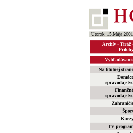
Utorok 15.Mája 2001
Archív
-
Tiráž
Príloh
Vyhľadávani
Na titulnej stran
Domác
spravodajstv
Finančn
spravodajstv
Zahraniči
Špor
Kurz
TV progra