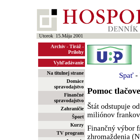
Utorok 15.Mája 2001
Archív
-
Tiráž
-
Prílohy
Vyhľadávanie
Na titulnej strane
Spať
-
Domáce
spravodajstvo
Pomoc tlačove
Finančné
spravodajstvo
Štát odstupuje o
Zahraničie
miliónov frankov
Šport
Kurzy
Finančný výbor 
TV program
zhromaždenia (NZ