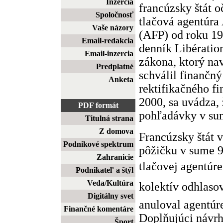
Inzercia
francúzsky štát o
Spoločnosť
tlačová agentúra
Vaše názory
(AFP) od roku 199
Email-redakcia
denník Libératio
Email-inzercia
zákona, ktorý na
Predplatné
schválil finančn
Anketa
rektifikačného f
2000, sa uvádza, 
PDF formát
pohľadávky v sum
Titulná strana
Z domova
Francúzsky štát 
Podnikové spektrum
pôžičku v sume 9
Zahranicie
tlačovej agentúr
Podnikateľ a štýl
Veda/Kultúra
kolektív odhlas
Digitálny svet
anuloval agentúr
Finančné komentáre
Doplňujúci návrh
Šport