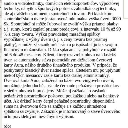
audio a videotechniky, domácich elektrospotrebičov, výpočtovej
s
techniky, nábytku, športových potrieb, záhradkárskej techniky,
ale aj ďalšieho sortimentu spotrebného tovaru. Pri klasickom
a
spotrebiteľskom úvere je stanovená minimálna výška úveru 3000
S
Sk. Spotrebiteľ si môže ľubovoľne zvoliť výšku priamej platby,
t. j. sumy, ktorú zaplatí priamo predajcovi, z intervalu 10 % až 90
y
% z ceny tovaru. Výšku pravidelnej mesačnej splátky
4
vypočítanej z výšky úveru (t. j. z ceny tovaru bez priamej
y
platby), si môže zákazník určiť sám a prispôsobiť ju tak svojim
b
finančným možnostiam. Dĺžka splácania sa pohybuje v rozpätí
od 6 do 48 mesiacov. Klient, ktorý uzavrel zmluvu na klasický
o
úver, sa automaticky stáva potenciálnym držiteľom úverovej
karty Aura, nášho druhého finančného produktu. V prípade, že
poskytnutý klasický úver riadne spláca, Ctetelem mu po uplynutí
niekoľkých mesiacov zašle kartu bez ďalšej administratívy.
Úverová karta Aura, založená na báze revolvingového úveru,
umožňuje jednoduché a rýchle čerpanie peňažných prostriedkov
v sieti zmluvných predajcov. Môže aj zažiadať o zaslanie
peňažných prostriedkov poštovou poukážkou alebo na bankový
účet. Ak držiteľ karty čerpá peňažné prostriedky, disponibilná
suma na úverovom účte sa znižuje a s každou uhradenou
splátkou sa zvyšuje. Zákazník je informovaný o stave úverového
účtu pravidelnými mesačnými výpismi.
(do)