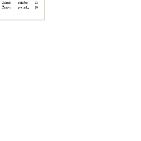
Záhreb
oblačno
23
Ženeva
prehánky
20