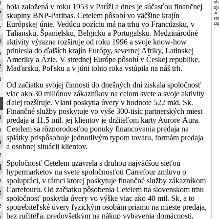
a
ob
bola založená v roku 1953 v Paríži a dnes je súčasťou finančnej
oj
až
ť
skupiny BNP-Paribas. Cetelem pôsobí vo väčšine krajín
st
Európskej únie. Vedúcu pozíciu má na trhu vo Francúzsku, v
za
y
Taliansku, Španielsku, Belgicku a Portugalsku. Medzinárodné
a
aktivity výrazne rozširuje od roku 1996 a svoje know-how
priniesla do ďalších krajín Európy, severnej Afriky, Latinskej
a
Ameriky a Ázie. V strednej Európe pôsobí v Českej republike,
é
Maďarsku, Poľsku a v júni tohto roka vstúpila na náš trh.
a
Od začiatku svojej činnosti do dnešných dní získala spoločnosť
viac ako 30 miliónov zákazníkov na celom svete a svoje aktivity
ďalej rozširuje. Vlani poskytla úvery v hodnote 522 mld. Sk.
Finančné služby poskytuje vo vyše 300-tisíc partnerských miest
a
predaja a 11,5 mil. jej klientov je držiteľom karty Aurore-Aura.
Cetelem sa rôznorodosťou ponuky financovania predaja na
a
splátky prispôsobuje jednotlivým typom tovaru, formám predaja
m
a osobnej situácii klientov.
e
Spoločnosť Cetelem uzavrela s druhou najväčšou sieťou
l
hypermarketov na svete spoločnosťou Carrefour zmluvu o
a
spolupráci, v rámci ktorej poskytuje finančné služby zákazníkom
Carrefouru. Od začiatku pôsobenia Cetelem na slovenskom trhu
t
spoločnosť poskytla úvery vo výške viac ako 40 mil. Sk, a to
e
spotrebiteľské úvery fyzickým osobám priamo na mieste predaja,
bez ručiteľa, predovšetkým na nákup vybavenia domácnosti,
t