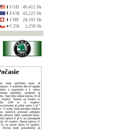
USD
49,412 Sk
EUR
43,223 Sk
CHF
28,181 Sk
CZK
1,258 Sk
očasie
es bude spočiatku jasno až
lojasno. V priebehu dňa od západu
lačno a popoludní a k večeru
estami prehánky, ojedinele aj
rky. Najvyššia denná teplota 20 až
 stupňov. Teplota na horách vo
ýške 1500 m 12 stupňov.
hovýchodný až južný vietor 3 až 7
s. V stredu bude prevažne oblačno
na viacerých miestach prehánky
ebo občasný dážď, ojedinele búrky.
čná teplota 8 až 4, na juhozápade
olo 10 stupňov. Denná teplota 21
 25, na severe okolo 19 stupňov.
 štvrtok bude polooblačno až