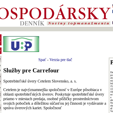
-
y
e
e
Spať
-
Verzia pre tlač
P
e
Služby pre Carrefour
o
Dn
po
é
ob
Spotrebiteľské úvery Cetelem Slovensko, a. s.
o
mi
bú
25
e
Cetelem je najvýznamnejšia spoločnosť v Európe pôsobiaca v
v
Ju
oblasti spotrebiteľských úverov. Poskytuje spotrebiteľské úvery
t
m/
a 
priamo v miestach predaja, osobné pôžičky prostredníctvom
al
y
svojich pobočiek a dôležitou súčasťou jej činnosti je vydávanie a
No
ok
m
správa úverových kariet. Spoločnosť
až
Vo