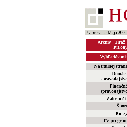
Utorok 15.Mája 2001
Archív
-
Tiráž
Príloh
Vyhľadávani
Na titulnej stran
Domác
spravodajstv
Finančn
spravodajstv
Zahraniči
Špor
Kurz
TV progra