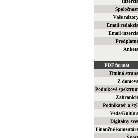
Inzerci
Spoločnos
Vaše názor
Email-redakci
Email-inzerci
Predplatn
Anket
PDF formát
Titulná stran
Z domov
Podnikové spektru
Zahranici
Podnikateľ a štý
Veda/Kultúr
Digitálny sve
Finančné komentár
Špor