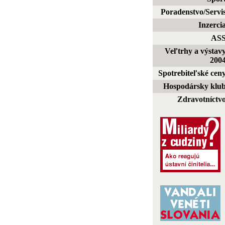
Poradenstvo/Servi
Inzerci
AS
Veľtrhy a výstav
200
Spotrebiteľské cen
Hospodársky klu
Zdravotníctv