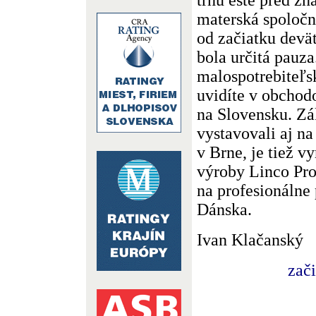
materská spoločn
od začiatku devä
bola určitá pauza
malospotrebiteľs
uvidíte v obchod
na Slovensku. Zá
vystavovali aj n
v Brne, je tiež v
výroby Linco Pro
na profesionálne 
Dánska.
Ivan Klačanský
zač