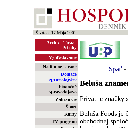
Štvrtok 17.Mája 2001
Archív
-
Tiráž
-
Prílohy
Vyhľadávanie
Na titulnej strane
Spať
-
Domáce
spravodajstvo
Beluša zname
Finančné
spravodajstvo
Privátne značky s
Zahraničie
Šport
Beluša Foods je 
Kurzy
obchodnej spoloč
TV program