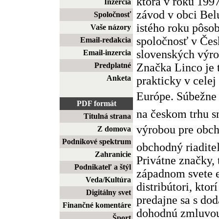
ktorá v roku 199
Inzercia
závod v obci Bel
Spoločnosť
istého roku pôso
Vaše názory
spoločnosť v Česk
Email-redakcia
slovenských výro
Email-inzercia
Značka Linco je 
Predplatné
Anketa
prakticky v celej
Európe. Súbežne
PDF formát
na českom trhu sm
Titulná strana
výrobou pre obch
Z domova
Podnikové spektrum
obchodný riaditeľ
Zahranicie
Privátne značky, 
Podnikateľ a štýl
západnom svete e
Veda/Kultúra
distribútori, kt
Digitálny svet
predajne sa s d
Finančné komentáre
dohodnú zmluvou
Šport