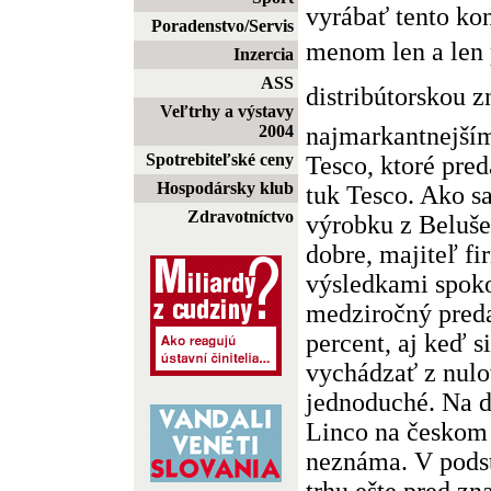
vyrábať tento ko
Poradenstvo/Servis
menom len a len 
Inzercia
ASS
distribútorskou 
Veľtrhy a výstavy
najmarkantnejší
2004
Spotrebiteľské ceny
Tesco, ktoré pred
Hospodársky klub
tuk Tesco. Ako s
Zdravotníctvo
výrobku z Beluše
dobre, majiteľ f
výsledkami spoko
medziročný preda
percent, aj keď 
vychádzať z nulo
jednoduché. Na d
Linco na českom
neznáma. V podst
trhu ešte pred z