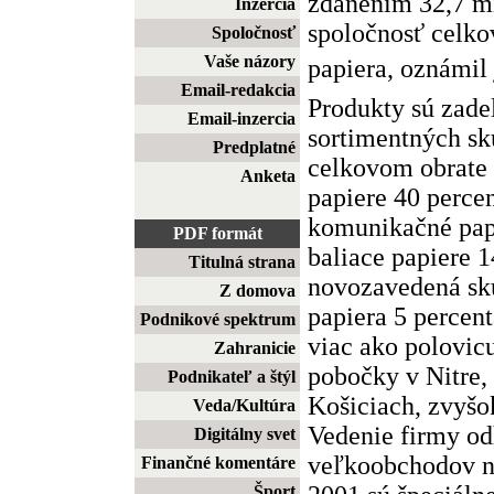
zdanením 32,7 mi
Inzercia
spoločnosť celko
Spoločnosť
Vaše názory
papiera, oznámil 
Email-redakcia
Produkty sú zade
Email-inzercia
sortimentných sku
Predplatné
celkovom obrate 
Anketa
papiere 40 perce
komunikačné pap
PDF formát
baliace papiere 
Titulná strana
novozavedená sku
Z domova
papiera 5 percen
Podnikové spektrum
viac ako polovic
Zahranicie
pobočky v Nitre, 
Podnikateľ a štýl
Košiciach, zvyšo
Veda/Kultúra
Vedenie firmy odh
Digitálny svet
veľkoobchodov n
Finančné komentáre
Šport