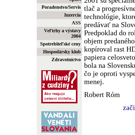
2001 sú špeciálne
tlač a progresívn
Poradenstvo/Servis
Inzercia
technológie, ktor
ASS
predávať na Slov
Veľtrhy a výstavy
Predpoklad do ro
2004
objem predaného 
Spotrebiteľské ceny
kopíroval rast H
Hospodársky klub
papiera celosveto
Zdravotníctvo
bola na Slovensk
čo je oproti vys
menej.
Robert Róm
zač