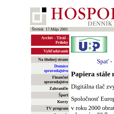
Štvrtok 17.Mája 2001
Archív
-
Tiráž
-
Prílohy
Vyhľadávanie
Na titulnej strane
Spať
-
Domáce
spravodajstvo
Papiera stále 
Finančné
spravodajstvo
Digitálna tlač zv
Zahraničie
Šport
Spoločnosť Euro
Kurzy
v roku 2000 obrat
TV program