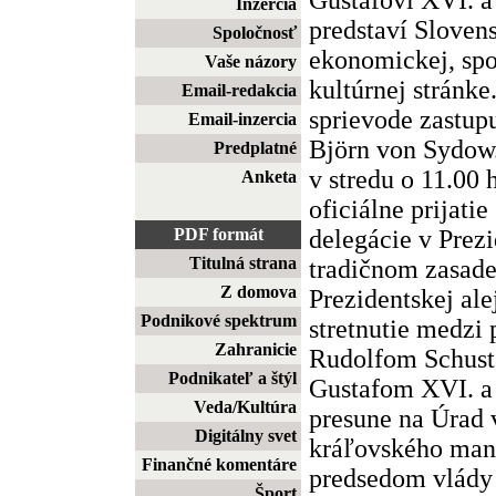
Inzercia
predstaví Slovens
Spoločnosť
ekonomickej, spo
Vaše názory
kultúrnej stránke
Email-redakcia
sprievode zastup
Email-inzercia
Björn von Sydow.
Predplatné
v stredu o 11.00
Anketa
oficiálne prijati
delegácie v Prez
PDF formát
Titulná strana
tradičnom zasade
Z domova
Prezidentskej ale
Podnikové spektrum
stretnutie medzi
Zahranicie
Rudolfom Schust
Podnikateľ a štýl
Gustafom XVI. a
Veda/Kultúra
presune na Úrad v
Digitálny svet
kráľovského man
Finančné komentáre
predsedom vlád
Šport