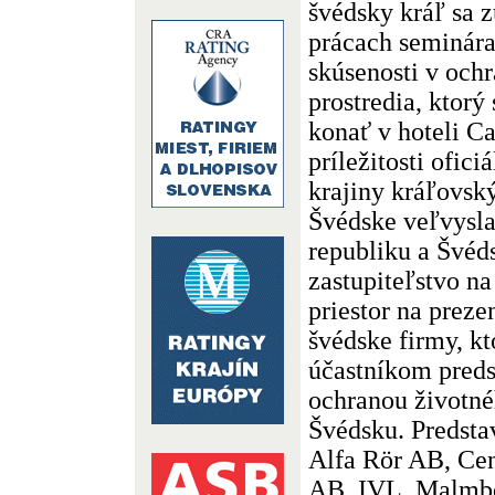
švédsky kráľ sa 
prácach seminára
skúsenosti v och
prostredia, ktorý
konať v hoteli Ca
príležitosti ofici
krajiny kráľovsk
Švédske veľvysla
republiku a Švé
zastupiteľstvo n
priestor na preze
švédske firmy, k
účastníkom predst
ochranou životné
Švédsku. Predsta
Alfa Rör AB, Cen
AB, IVL, Malmbe