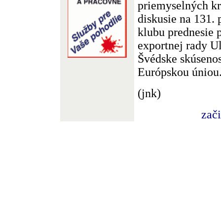
priemyselných k
diskusie na 131.
klubu prednesie 
exportnej rady U
Švédske skúsenost
Európskou úniou
(jnk)
zač