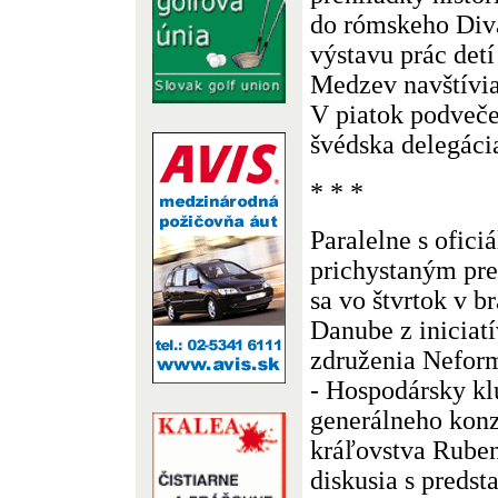
do rómskeho Diva
výstavu prác detí
Medzev navštívia
V piatok podveče
švédska delegácia
* * *
Paralelne s ofic
prichystaným pre
sa vo štvrtok v b
Danube z iniciat
združenia Nefor
- Hospodársky kl
generálneho kon
kráľovstva Rube
diskusia s preds