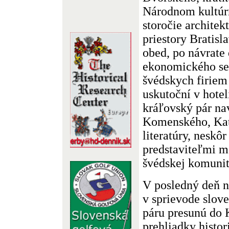
Národnom kultúr
storočie architek
priestory Bratisl
obed, po návrate 
ekonomického se
švédskych firiem
uskutoční v hotel
kráľovský pár nav
Komenského, Kat
literatúry, neskôr
predstaviteľmi m
švédskej komunit
V posledný deň n
v sprievode slov
páru presunú do 
prehliadky histor