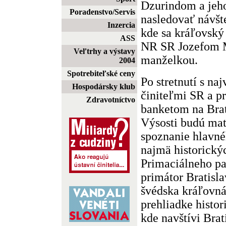
Dzurindom a jeh
Poradenstvo/Servis
nasledovať návšt
Inzercia
kde sa kráľovský
ASS
NR SR Jozefom 
Veľtrhy a výstavy
manželkou.
2004
Spotrebiteľské ceny
Po stretnutí s na
Hospodársky klub
činiteľmi SR a p
Zdravotníctvo
banketom na Brat
Výsosti budú mať 
spoznanie hlavné
najmä historický
Primaciálneho pa
primátor Bratisl
švédska kráľovná
prehliadke histor
kde navštívi Brat