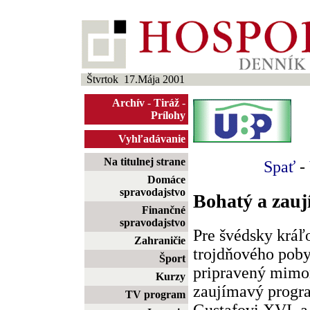
Štvrtok 17.Mája 2001
Archív
-
Tiráž
-
Prílohy
Vyhľadávanie
Na titulnej strane
Spať
-
Domáce
spravodajstvo
Bohatý a zau
Finančné
spravodajstvo
Pre švédsky kráľ
Zahraničie
trojdňového poby
Šport
pripravený mimo
Kurzy
zaujímavý progra
TV program
Gustafovi XVI. a