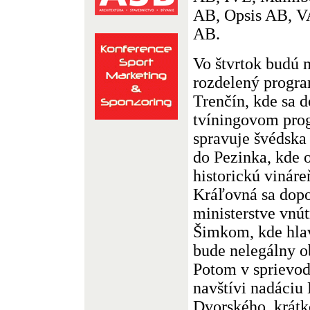
AB, Opsis AB, V
AB.
Vo štvrtok budú m
rozdelený progra
Trenčín, kde sa 
tvíningovom pro
spravuje švédska 
do Pezinka, kde 
historickú vináre
Kráľovná sa dopo
ministerstve vnú
Šimkom, kde hl
bude nelegálny 
Potom v sprievod
navštívi nadáciu
Dvorského, krátk