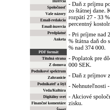
Inzercia
- Daň z príjmu p
Spoločnosť
zo štátnej dane.
Vaše názory
rozpätí 27 - 33 %
Email-redakcia
percentný kostol
Email-inzercia
Predplatné
- Pri príjme nad 
Anketa
% štátna daň do
% nad 374 000.
PDF formát
- Poplatok pre d
Titulná strana
000 SEK.
Z domova
Podnikové spektrum
- Daň z príjmov z
Zahranicie
Podnikateľ a štýl
- Nehnuteľnosti -
Veda/Kultúra
- Akciové spoločn
Digitálny svet
zisku.
Finančné komentáre
Šport