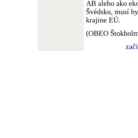
AB alebo ako ek
Švédsku, musí by
krajine EÚ.
(OBEO Štokholm
zač