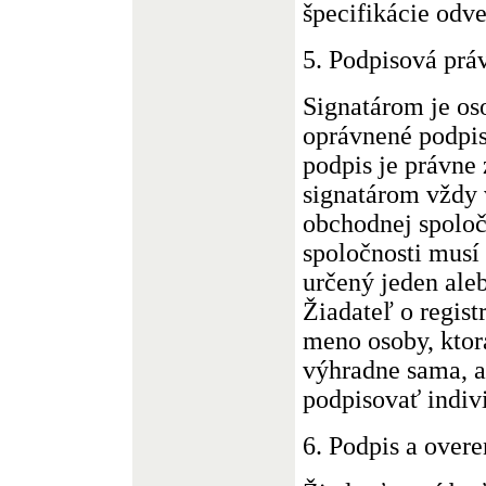
špecifikácie odve
5. Podpisová pr
Signatárom je oso
oprávnené podpi
podpis je právne 
signatárom vždy 
obchodnej spoloč
spoločnosti musí
určený jeden aleb
Žiadateľ o regis
meno osoby, kto
výhradne sama, a
podpisovať indiv
6. Podpis a overe