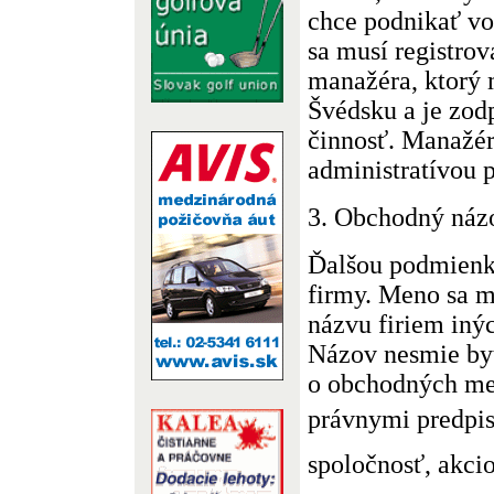
chce podnikať vo
sa musí registro
manažéra, ktorý 
Švédsku a je zod
činnosť. Manažér
administratívou 
3. Obchodný náz
Ďalšou podmienk
firmy. Meno sa m
názvu firiem inýc
Názov nesmie by
o obchodných me
právnymi predpis
spoločnosť, akci