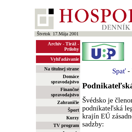
Štvrtok 17.Mája 2001
Archív
-
Tiráž
-
Prílohy
Vyhľadávanie
Na titulnej strane
Spať
-
Domáce
spravodajstvo
Podnikateľská
Finančné
spravodajstvo
Švédsko je členo
Zahraničie
podnikateľská leg
Šport
krajín EÚ zásadn
Kurzy
sadzby:
TV program