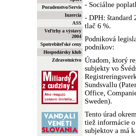
- Sociálne poplat
Poradenstvo/Servis
Inzercia
- DPH: štandard 
ASS
tlač 6 %.
Veľtrhy a výstavy
2004
Podniková legisla
Spotrebiteľské ceny
podnikov:
Hospodársky klub
Úradom, ktorý re
Zdravotníctvo
subjekty vo Švéds
Registreringsver
Sundsvallu (Pate
Office, Compani
Sweden).
Tento úrad okrem
tiež informácie o
subjektov a má k 