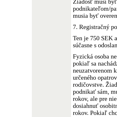
Žiadosť musí byť
podnikateľom/par
musia byť overe
7. Registračný po
Ten je 750 SEK a
súčasne s odosla
Fyzická osoba n
pokiaľ sa nachád
neuzatvorenom k
určeného opatrov
rodičovstve. Žiad
podnikať sám, mu
rokov, ale pre n
dosiahnuť osobitn
rokov. Pokiaľ ch