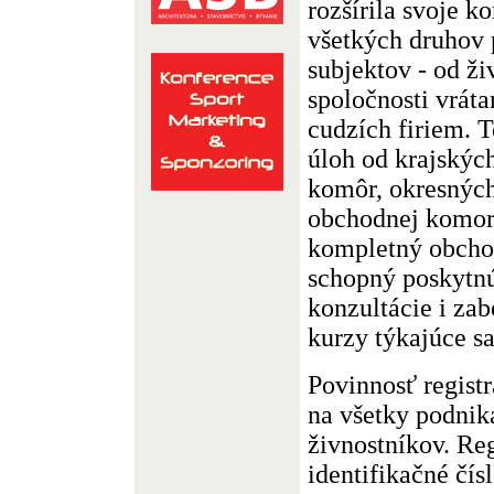
rozšírila svoje k
všetkých druhov
subjektov - od ž
spoločnosti vrát
cudzích firiem. T
úloh od krajskýc
komôr, okresných
obchodnej komor
kompletný obchod
schopný poskytnú
konzultácie i za
kurzy týkajúce s
Povinnosť regist
na všetky podnik
živnostníkov. Reg
identifikačné čís