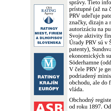
správy. Tieto inf
prístupné (až na 
PRV udeľuje pate
značky, dizajn a
autorizáciu na pu
Svoje aktivity fi
Úrady PRV sú v 
patenty), Sundsva
ekonomických su
Söderhamne (odd
V čele PRV je gen
podriadený minis
obchodu, ale do
vláda.
Obchodný registe
od roku 1897. Odv