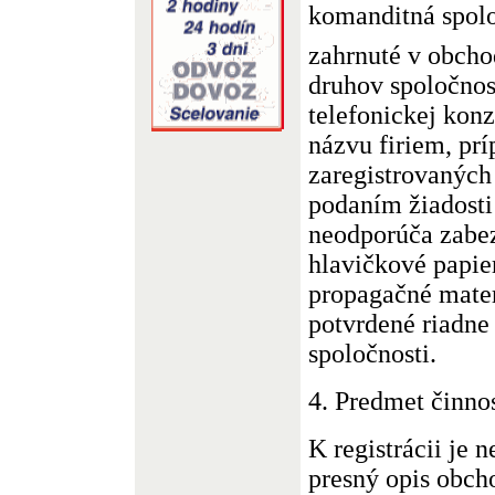
komanditná spol
zahrnuté v obch
druhov spoločno
telefonickej konz
názvu firiem, prí
zaregistrovaných 
podaním žiadosti
neodporúča zabe
hlavičkové papier
propagačné mater
potvrdené riadne
spoločnosti.
4. Predmet činnos
K registrácii je 
presný opis obch