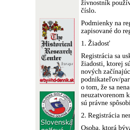
živnostník použív
číslo.
Podmienky na reg
zapisované do reg
1. Žiadosť
Registrácia sa u
žiadosti, ktorej s
nových začínajúc
podnikateľov/par
o tom, že sa nen
neuzatvorenom k
sú právne spôsobi
2. Registrácia ne
Osoba, ktorá býv