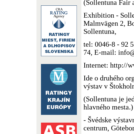
(Sollentuna Fair 
Exhibition - Sol
Malmvägen 2, Bo
Sollentuna,
tel: 0046-8 - 92 
74, E-mail: info@
Internet: http://w
Ide o druhého or
výstav v Štokhol
(Sollentuna je je
hlavného mesta.)
- Švédske výstav
centrum, Götebo