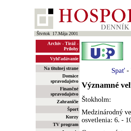
Štvrtok 17.Mája 2001
Archív
-
Tiráž
-
Prílohy
Vyhľadávanie
Na titulnej strane
Spať
-
Domáce
spravodajstvo
Významné veľ
Finančné
spravodajstvo
Štokholm:
Zahraničie
Šport
Medzinárodný ve
Kurzy
osvetlenia: 6. - 1
TV program