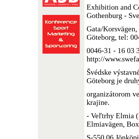
Exhibition and C
Gothenburg - Sv
Gata/Korsvägen,
Göteborg, tel: 00
0046-31 - 16 03 3
http://www.swefai
Švédske výstavn
Göteborg je dru
organizátorom ve
krajine.
- Veľtrhy Elmia (
Elmiavägen, Box
S-550 06 Jönköpin