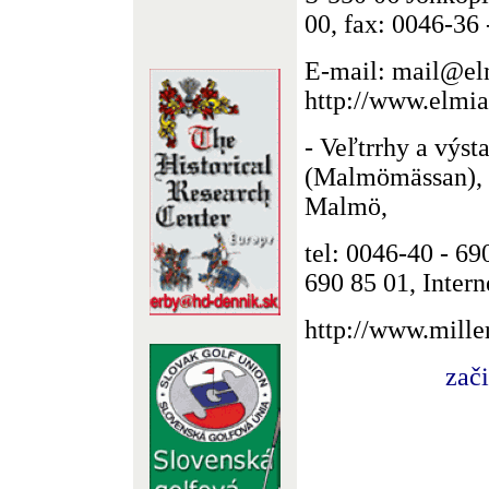
00, fax: 0046-36 
E-mail: mail@elm
http://www.elmia
- Veľtrrhy a výs
(Malmömässan), 
Malmö,
tel: 0046-40 - 69
690 85 01, Intern
http://www.mille
zač