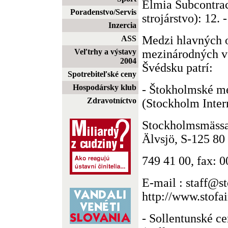
Elmia Subcontrac
Poradenstvo/Servis
strojárstvo): 12. 
Inzercia
Medzi hlavných 
ASS
mezinárodných ve
Veľtrhy a výstavy
2004
Švédsku patrí:
Spotrebiteľské ceny
- Štokholmské m
Hospodársky klub
Zdravotníctvo
(Stockholm Intern
Stockholmsmässa
Älvsjö, S-125 80 
749 41 00, fax: 0
E-mail : staff@sto
http://www.stofai
- Sollentunské c