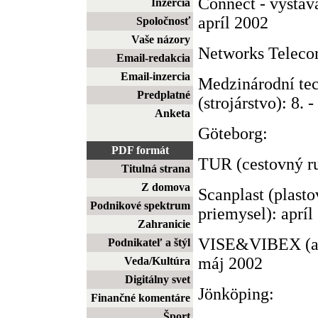
Connect - výstav
Inzercia
apríl 2002
Spoločnosť
Vaše názory
Networks Telecom
Email-redakcia
Email-inzercia
Medzinárodní tec
Predplatné
(strojárstvo): 8. 
Anketa
Göteborg:
PDF formát
TUR (cestovný ruc
Titulná strana
Z domova
Scanplast (plast
Podnikové spektrum
priemysel): apríl
Zahranicie
VISE&VIBEX (au
Podnikateľ a štýl
máj 2002
Veda/Kultúra
Digitálny svet
Jönköping:
Finančné komentáre
Šport