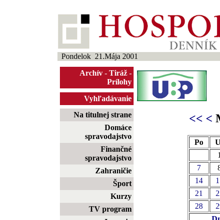
Pondelok 21.Mája 2001
Archív
-
Tiráž
-
Prílohy
Vyhľadávanie
Na titulnej strane
<<
<
M
Domáce
spravodajstvo
Po
U
Finančné
spravodajstvo
7
Zahraničie
14
1
Šport
21
2
Kurzy
28
2
TV program
Dn