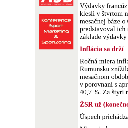
Výdavky francúzs
klesli v štvrtom 
mesačnej báze o 
predstavoval ich
základe výdavky s
Inflácia sa drží
Ročná miera inflá
Rumunsku znížila
mesačnom období
v porovnaní s ap
40,7 %. Za štyri m
ŽSR už (konečne
Úspech prichádz