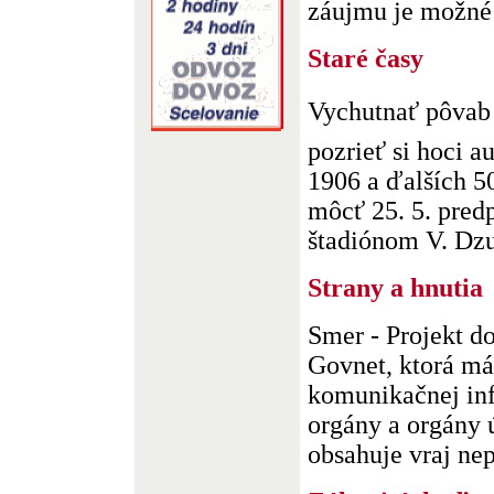
záujmu je možné p
Staré časy
Vychutnať pôvab 
pozrieť si hoci a
1906 a ďalších 5
môcť 25. 5. pre
štadiónom V. Dzur
Strany a hnutia
Smer - Projekt d
Govnet, ktorá má
komunikačnej infr
orgány a orgány
obsahuje vraj nepr