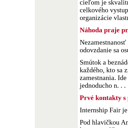
cieľom je skvalit
celkového vystup
organizácie vlastn
Náhoda praje p
Nezamestnanosť
odovzdanie sa o
Smútok a beznáde
každého, kto sa z
zamestnania. Ide 
jednoducho n. . .
Prvé kontakty s
Internship Fair j
Pod hlavičkou A