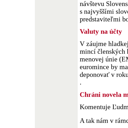
návštevu Sloven
s najvyššími slo
predstaviteľmi bo
Valuty na účty
V záujme hladke
mincí členských 
menovej únie (E
euromince by mal
deponovať v roku
.
Chráni novela m
Komentuje Ľudm
A tak nám v rámci