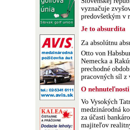
Slovenskej repub
vyznačuje zvyšov
predovšetkým v ra
Je to absurdita
Za absolútnu abs
Otto von Habsbur
Nemecka a Rakús
prechodné obdob
pracovných síl z v
O nehnuteľnosti
Vo Vysokých Tatr
medzinárodná kon
za účasti bankár
majiteľov realitn