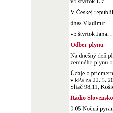
vo štvrtok Ela
V Českej republi
dnes Vladimír
vo štvrtok Jana. . 
Odber plynu
Na dnešný deň pl
zemného plynu od
Údaje o priemer
v kPa za 22. 5. 2
Sliač 98,11, Košic
Rádio Slovensko
0.05 Nočná pyra