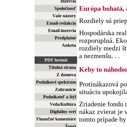
Inzercia
Európa bohatá, 
Spoločnosť
Vaše názory
Rozdiely sú prie
Email-redakcia
Email-inzercia
Hospodárska real
Predplatné
rozporuplná. Eko
Anketa
rozdiely medzi št
a nezmenšu. . .
PDF formát
Titulná strana
Keby to náhodou 
Z domova
Podnikové spektrum
Protinákazová po
Zahranicie
situáciu upokojil
Podnikateľ a štýl
Zriadenie fondu 
Veda/Kultúra
nákaz zvierat je 
Digitálny svet
tomto prípade by s
Finančné komentáre
Šport