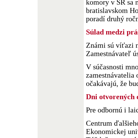
komory v SR sa 
bratislavskom Ho
poradí druhý roční
Súlad medzi prá
Známi sú víťazi 
Zamestnávateľ ús
V súčasnosti mno
zamestnávatelia 
očakávajú, že bud.
Dni otvorených 
Pre odbornú i lai
Centrum ďalšieh
Ekonomickej univ