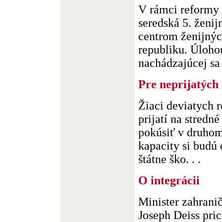
V rámci reformy
seredská 5. ženi
centrom ženijnýc
republiku. Úloho
nachádzajúcej sa v
Pre neprijatých
Žiaci deviatych r
prijatí na stredné
pokúsiť v druhom
kapacity si budú 
štátne ško. . .
O integrácii
Minister zahrani
Joseph Deiss pric