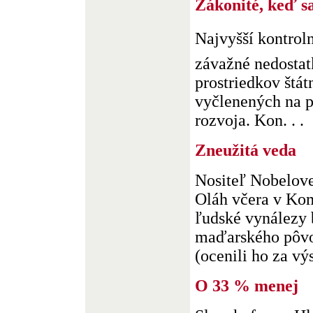
Zákonité, keď s
Najvyšší kontrol
závažné nedostat
prostriedkov štá
vyčlenených na 
rozvoja. Kon. . .
Zneužitá veda
Nositeľ Nobelove
Oláh včera v Kom
ľudské vynálezy 
maďarského pôv
(ocenili ho za vý
O 33 % menej