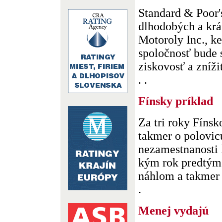
Standard & Poor's
dlhodobých a kr
Motoroly Inc., k
spoločnosť bude 
ziskovosť a zníži
. .
Fínsky príklad
Za tri roky Fíns
takmer o polovic
nezamestnanosti k
kým rok predtým
náhlom a takmer 
.
Menej vydajú