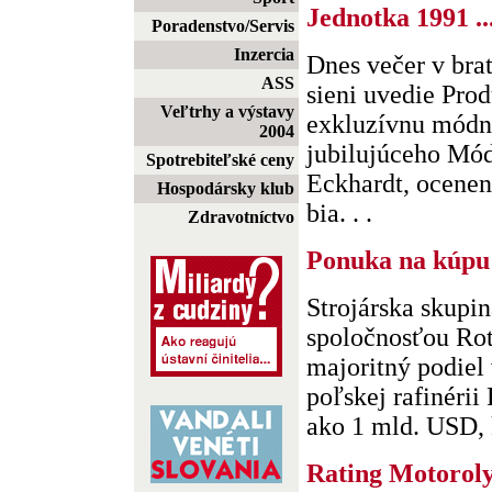
Jednotka 1991 ..
Poradenstvo/Servis
Inzercia
Dnes večer v bra
ASS
sieni uvedie Pro
Veľtrhy a výstavy
exkluzívnu módn
2004
jubilujúceho Mó
Spotrebiteľské ceny
Eckhardt, ocenen
Hospodársky klub
bia. . .
Zdravotníctvo
Ponuka na kúpu
Strojárska skupi
spoločnosťou Ro
majoritný podiel 
poľskej rafinérii
ako 1 mld. USD, k
Rating Motorol