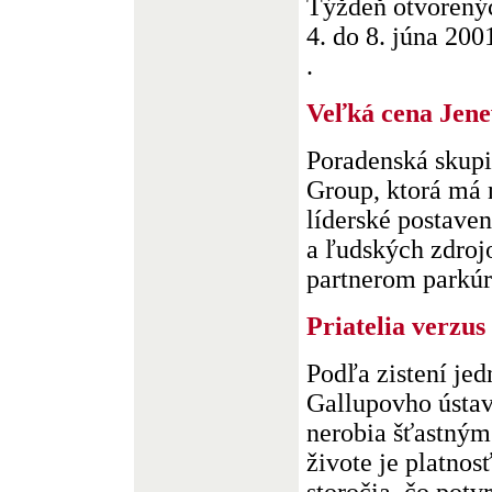
Týždeň otvorenýc
4. do 8. júna 200
.
Veľká cena Jen
Poradenská skup
Group, ktorá má 
líderské postave
a ľudských zdroj
partnerom parkúro
Priatelia verzu
Podľa zistení je
Gallupovho ústav
nerobia šťastný
živote je platnos