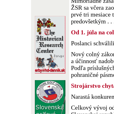
Mimoriadne zasa
ŽSR sa včera zao
prvé tri mesiace 
predovšetkým . . 
Od 1. júla na col
Poslanci schváli
Nový colný záko
a účinnosť nadob
Podľa príslušnýc
pohraničné pásmo.
Strojárstvo chy
Narastá konkuren
Celkový vývoj od