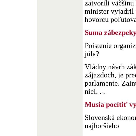
zatvorili väčšinu
minister vyjadril
hovorcu poľutovan
Suma zábezpeky
Poistenie organi
júla?
Vládny návrh zá
zájazdoch, je pr
parlamente. Zain
niel. . .
Musia pocítiť v
Slovenská ekonom
najhoršieho