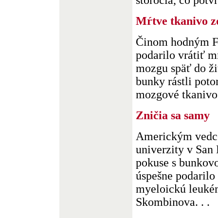
storočia, čo potvr
Mŕtve tkanivo 
Činom hodným Fr
podarilo vrátiť 
mozgu späť do živ
bunky rástli poto
mozgové tkanivo z
Zničia sa samy
Americkým vedco
univerzity v San
pokuse s bunkovo
úspešne podarilo
myeloickú leuké
Skombinova. . .