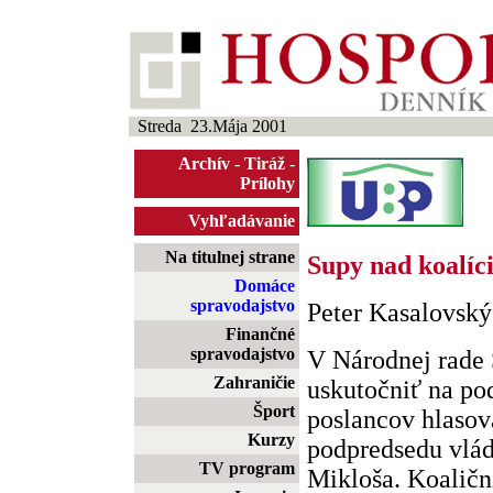
Streda 23.Mája 2001
Archív
-
Tiráž
-
Prílohy
Vyhľadávanie
Na titulnej strane
Supy nad koalíc
Domáce
spravodajstvo
Peter Kasalovský
Finančné
spravodajstvo
V Národnej rade
Zahraničie
uskutočniť na po
Šport
poslancov hlasov
Kurzy
podpredsedu vlád
TV program
Mikloša. Koaliční 