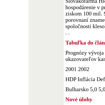
Slovakofarma Hl
hospodárenie v p
ziskom 100 mil.
porovnaní znamen
spoločnosti kleso
. .
Tabuľka do člán
Prognózy vývoj
ukazovateľov kan
2001 2002
HDP Inflácia Def
Bulharsko 5,0 5,0
Nové úlohy