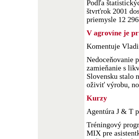
Podľa štatistický
štvrťrok 2001 do
priemysle 12 296 S
V agrovíne je p
Komentuje Vladi
Nedoceňovanie po
zamieňanie s lik
Slovensku stalo
oživiť výrobu, no 
Kurzy
Agentúra J & T p
Tréningový pr
MIX pre asistentk