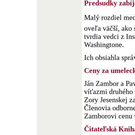
Predsudky zabíj
Malý rozdiel m
oveľa väčší, ako 
tvrdia vedci z In
Washingtone.
Ich obsiahla správ
Ceny za umelec
Ján Zambor a Pave
víťazmi druhého 
Zory Jesenskej z
Členovia odbornej
Zamborovi cenu v 
Čitateľská Knih