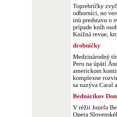
Toprebríčky zvyč
odborníci, no ve
inú predstavu o s
prípade kníh oso
Knižná revue, kto
drobničky
Medzinárodný tím
Peru na úpätí Ánd
americkom kontin
komplexne rozvin
sa nazýva Caral a
Bednárikov Don
V réžii Jozefa Be
Opera Slovenské