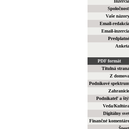
Inzerci
Spoločnos
Vaše názor
Email-redakci
Email-inzerci
Predplatn
Anket
PDF formát
Titulná stran
Z domov
Podnikové spektru
Zahranici
Podnikateľ a štý
Veda/Kultúr
Digitálny sve
Finančné komentár
Špor