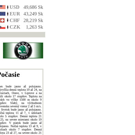
USD
49,686 Sk
EUR
43,249 Sk
CHF
28,219 Sk
CZK
1,263 Sk
očasie
es bude jasno až polojasno.
jvyššia denná teplota 19 až 24, na
suciach, Orave, v Liptove a na
iši okolo 17 stupňov. Teplota na
rách vo výške 1500 m okolo 9
upňov. Slabý, na východnom
ovensku severný vietor 2 až 5 m/s.
 štvrtok bude jasno až polojasno.
čná teplota 11 až 7, v údoliach
olo 5 stupňov. Denná teplota 21
 25, na severe miestami okolo 19
upňov. V piatok bude jasno až
lojasno. Nočná teplota 13 až 9, v
oliach okolo 7 stupňov. Denná
plota 23 až 27, na severe okolo 21