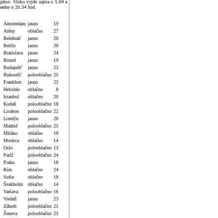
upňov. Slnko vyjde zajtra o 5.04 a
padne o 20.34 hod.
Amsterdam
jasno
19
Atény
oblačno
27
Belehrad
jasno
20
Berlín
jasno
20
Bratislava
jasno
24
Brusel
jasno
19
Budapešť
jasno
23
Bukurešť
polooblačno
25
Frankfurt
jasno
23
Helsinki
oblačno
8
Istanbul
oblačno
20
Kodaň
polooblačno
18
Lisabon
polooblačno
22
Londýn
jasno
20
Madrid
polooblačno
25
Miláno
oblačno
19
Moskva
oblačno
14
Oslo
polooblačno
13
Paríž
polooblačno
24
Praha
jasno
18
Rím
oblačno
24
Sofia
oblačno
18
Štokholm
oblačno
14
Varšava
polooblačno
16
Viedeň
jasno
23
Záhreb
polooblačno
21
Ženeva
polooblačno
23