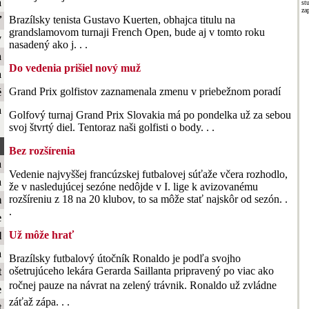
a
st
za
Brazílsky tenista Gustavo Kuerten, obhajca titulu na
ť
grandslamovom turnaji French Open, bude aj v tomto roku
y
nasadený ako j. . .
a
Do vedenia prišiel nový muž
a
Grand Prix golfistov zaznamenala zmenu v priebežnom poradí
é
a
Golfový turnaj Grand Prix Slovakia má po pondelka už za sebou
svoj štvrtý diel. Tentoraz naši golfisti o body. . .
Bez rozšírenia
a
Vedenie najvyššej francúzskej futbalovej súťaže včera rozhodlo,
a
že v nasledujúcej sezóne nedôjde v I. lige k avizovanému
rozšíreniu z 18 na 20 klubov, to sa môže stať najskôr od sezón. .
m
.
e
Už môže hrať
l
a
Brazílsky futbalový útočník Ronaldo je podľa svojho
ošetrujúceho lekára Gerarda Saillanta pripravený po viac ako
t
ročnej pauze na návrat na zelený trávnik. Ronaldo už zvládne
e
záťaž zápa. . .
t