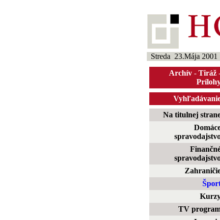
Streda 23.Mája 2001
Archív
-
Tiráž
Príloh
Vyhľadávani
Na titulnej stran
Domác
spravodajstv
Finančn
spravodajstv
Zahraniči
Špor
Kurz
TV progra