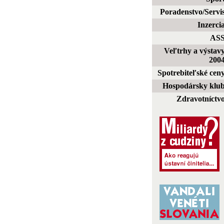
Poradenstvo/Servi
Inzerci
AS
Veľtrhy a výstav
200
Spotrebiteľské cen
Hospodársky klu
Zdravotníctv