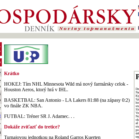
-
y
e
e
Krátko
P
e
HOKEJ: Tím NHL Minnesota Wild má nový farmársky celok -
o
Houston Aeros, ktorý hrá v IHL.
Dn
Na
é
Ky
o
Sp
BASKETBAL: San Antonio - LA Lakers 81:88 (na zápasy 0:2)
ho
vo finále ZK NBA.
st
e
Sl
Vo
t
FUTBAL: Tréner SR J. Adamec. . .
No
ok
až
y
Dokáže zvíťazť do tretice?
st
po
m
úd
Turnajovou jednotkou na Roland Garros Kuerten
te