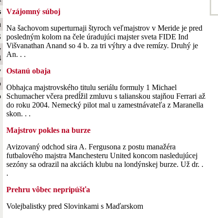
s
Vzájomný súboj
a
Na šachovom superturnaji štyroch veľmajstrov v Meride je pred
S
posledným kolom na čele úradujúci majster sveta FIDE Ind
Višvanathan Anand so 4 b. za tri výhry a dve remízy. Druhý je
y
An. . .
4
y
Ostanú obaja
b
Obhajca majstrovského titulu seriálu formuly 1 Michael
o
Schumacher včera predĺžil zmluvu s talianskou stajňou Ferrari až
do roku 2004. Nemecký pilot mal u zamestnávateľa z Maranella
skon. . .
Majstrov pokles na burze
Avizovaný odchod sira A. Fergusona z postu manažéra
futbalového majstra Manchesteru United koncom nasledujúcej
sezóny sa odrazil na akciách klubu na londýnskej burze. Už dr. .
.
Prehru vôbec nepripúšťa
Volejbalistky pred Slovinkami s Maďarskom