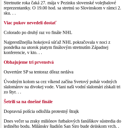
Stretnutie roka čaká 27. mája v Pezinku slovenské volejbalové
reprezentantky. O 19.00 hod. sa stretnú so Slovinskom v rámci 2.
sku. . .
Viac pukov nevedeli dostať
Colorado po druhý raz vo finále NHL
Najprestížnejšia hokejová súťaž NHL pokračovala v noci z
pondelka na utorok piatym finálovým stretnutím Západnej
konferencie, v kto. . .
Obhajujeme tri prvenstvá
Ouvertúre SP sa tentoraz dôraz nedáva
Úvodným kolom sa cez víkend začína Svetový pohár vodných
slalomárov na divokej vode. Vlani naši vodní slalomári získali tri
zo štyr. . .
Šetrili sa na dnešné finále
Dopravná polícia odložila protestný štrajk
Dnes večer sa zraky miliónov futbalových fanúšikov sústredia do
jediného bodu. Milánsky štadión San Siro bude dejiskom vrch. .