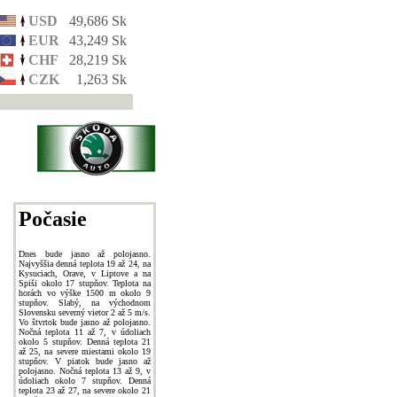
USD
49,686 Sk
EUR
43,249 Sk
CHF
28,219 Sk
CZK
1,263 Sk
Počasie
Dnes bude jasno až polojasno.
Najvyššia denná teplota 19 až 24, na
Kysuciach, Orave, v Liptove a na
Spiši okolo 17 stupňov. Teplota na
horách vo výške 1500 m okolo 9
stupňov. Slabý, na východnom
Slovensku severný vietor 2 až 5 m/s.
Vo štvrtok bude jasno až polojasno.
Nočná teplota 11 až 7, v údoliach
okolo 5 stupňov. Denná teplota 21
až 25, na severe miestami okolo 19
stupňov. V piatok bude jasno až
polojasno. Nočná teplota 13 až 9, v
údoliach okolo 7 stupňov. Denná
teplota 23 až 27, na severe okolo 21