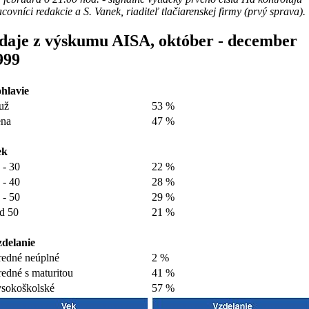
covníci redakcie a S. Vanek, riaditeľ tlačiarenskej firmy (prvý sprava).
daje z výskumu AISA, október - december
999
hlavie
už
53 %
na
47 %
ek
 - 30
22 %
 - 40
28 %
 - 50
29 %
d 50
21 %
delanie
redné neúplné
2 %
redné s maturitou
41 %
sokoškolské
57 %