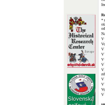
In
Ro
* 
ot
o
Na
V 
Vo
V 
V 
V 
V 
V 
zd
V 
V 
Vo
V 
Hl