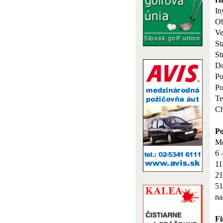
In
O
Ve
St
St
Do
Po
Po
Te
Ch
Po
Me
6 
11
21
51
na
Fi