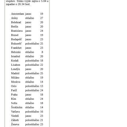
stupňov. Slnko vyjde zajtra o 5.04 a
zapadne o 20.34 hod.
Amsterdam
jasno
19
Atény
oblačno
27
Belehrad
jasno
20
Berlín
jasno
20
Bratislava
jasno
24
Brusel
jasno
19
Budapešť
jasno
23
Bukurešť
polooblačno
25
Frankfurt
jasno
23
Helsinki
oblačno
8
Istanbul
oblačno
20
Kodaň
polooblačno
18
Lisabon
polooblačno
22
Londýn
jasno
20
Madrid
polooblačno
25
Miláno
oblačno
19
Moskva
oblačno
14
Oslo
polooblačno
13
Paríž
polooblačno
24
Praha
jasno
18
Rím
oblačno
24
Sofia
oblačno
18
Štokholm
oblačno
14
Varšava
polooblačno
16
Viedeň
jasno
23
Záhreb
polooblačno
21
Ženeva
polooblačno
23