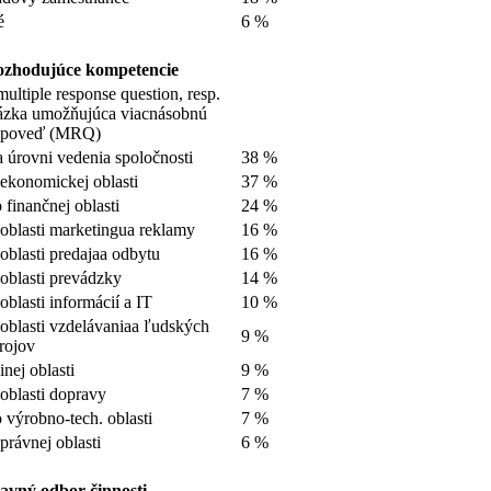
é
6 %
zhodujúce kompetencie
multiple response question, resp.
ázka umožňujúca viacnásobnú
dpoveď (MRQ)
 úrovni vedenia spoločnosti
38 %
ekonomickej oblasti
37 %
 finančnej oblasti
24 %
oblasti marketingua reklamy
16 %
oblasti predajaa odbytu
16 %
oblasti prevádzky
14 %
oblasti informácií a IT
10 %
oblasti vzdelávaniaa ľudských
9 %
rojov
inej oblasti
9 %
oblasti dopravy
7 %
 výrobno-tech. oblasti
7 %
právnej oblasti
6 %
avný odbor činnosti