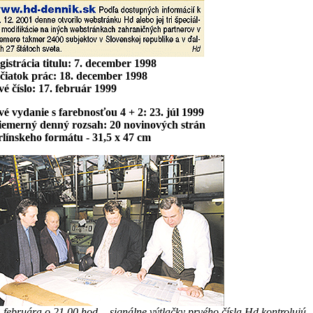
gistrácia titulu: 7. december 1998
čiatok prác: 18. december 1998
vé číslo: 17. február 1999
vé vydanie s farebnosťou 4 + 2: 23. júl 1999
iemerný denný rozsah: 20 novinových strán
rlínskeho formátu - 31,5 x 47 cm
. februára o 21.00 hod. - signálne výtlačky prvého čísla Hd kontrolujú