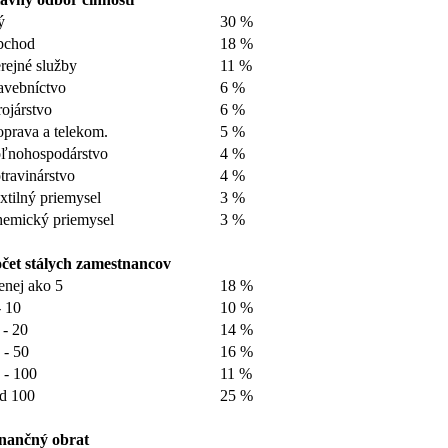
ý
30 %
bchod
18 %
rejné služby
11 %
avebníctvo
6 %
rojárstvo
6 %
prava a telekom.
5 %
ľnohospodárstvo
4 %
travinárstvo
4 %
xtilný priemysel
3 %
emický priemysel
3 %
čet stálych zamestnancov
nej ako 5
18 %
- 10
10 %
 - 20
14 %
 - 50
16 %
 - 100
11 %
d 100
25 %
nančný obrat