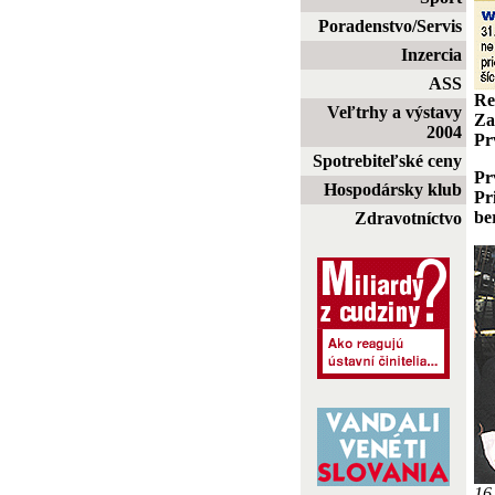
Poradenstvo/Servis
Inzercia
ASS
Re
Veľtrhy a výstavy
Za
2004
Pr
Spotrebiteľské ceny
Pr
Hospodársky klub
Pr
be
Zdravotníctvo
16