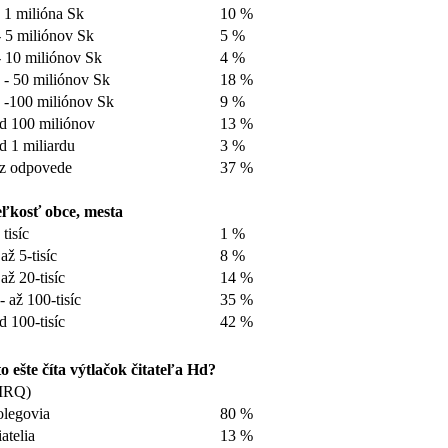
 1 milióna Sk
10 %
- 5 miliónov Sk
5 %
- 10 miliónov Sk
4 %
 - 50 miliónov Sk
18 %
 -100 miliónov Sk
9 %
d 100 miliónov
13 %
d 1 miliardu
3 %
z odpovede
37 %
ľkosť obce, mesta
 tisíc
1 %
 až 5-tisíc
8 %
 až 20-tisíc
14 %
- až 100-tisíc
35 %
d 100-tisíc
42 %
o ešte číta výtlačok čitateľa Hd?
MRQ)
legovia
80 %
iatelia
13 %