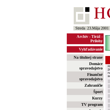
Streda 23.Mája 2001
Archív
-
Tiráž
-
Prílohy
Vyhľadávanie
Na titulnej strane
Domáce
spravodajstvo
Finančné
spravodajstvo
Zahraničie
Šport
Kurzy
TV program