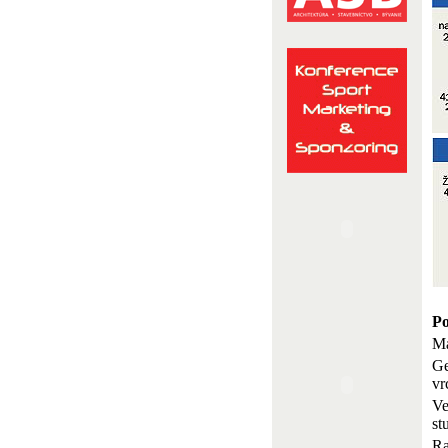
Po
Ma
Ge
vr
Ve
st
Ra