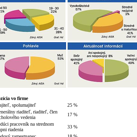
zícia vo firme
jiteľ, spolumajiteľ
25 %
nerálny riaditeľ, riaditeľ, člen
17 %
cholového vedenia
dúci pracovník na strednom
33 %
upni riadenia
dový zamestnanec
18 %