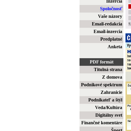
Inzercia
Spoločnosť
Vaše názory
Email-redakcia
Email-inzercia
Predplatné
Anketa
PDF formát
Titulná strana
Z domova
Podnikové spektrum
Zahranicie
Podnikateľ a štýl
Veda/Kultúra
Digitálny svet
Finančné komentáre
Šport