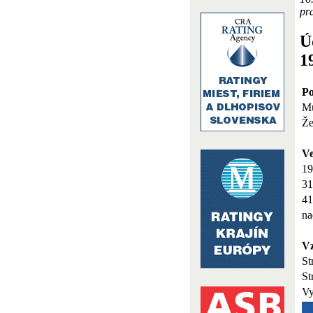
pra
Ú
1
Po
M
Že
V
19
31
41
na
Vz
St
St
Vy