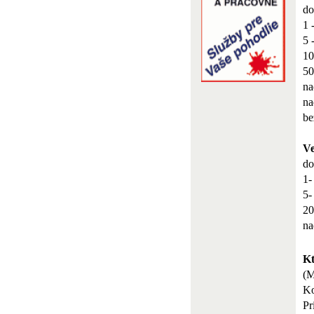
do
1 
5 
10
50
na
na
be
Ve
do
1-
5-
20
na
Kt
(
Ko
Pr