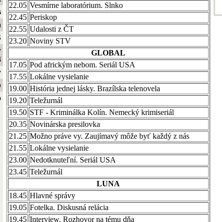
22.05
Vesmírne laboratórium. Slnko
s
22.45
Periskop
a
22.55
Udalosti z ČT
S
23.20
Noviny STV
y
GLOBAL
4
17.05
Pod africkým nebom. Seriál USA
y
17.55
Lokálne vysielanie
b
19.00
História jednej lásky. Brazílska telenovela
o
19.20
Teležurnál
19.50
STF - Kriminálka Kolín. Nemecký krimiseriál
20.35
Novinárska presilovka
21.25
Možno práve vy. Zaujímavý môže byť každý z nás
21.55
Lokálne vysielanie
23.00
Nedotknuteľní. Seriál USA
23.45
Teležurnál
LUNA
18.45
Hlavné správy
19.05
Fotelka. Diskusná relácia
19.45
Interview. Rozhovor na tému dňa