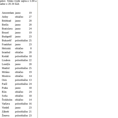
upňov. Slnko vyjde zajtra o 5.04 a
padne o 20.34 hod.
Amsterdam
jasno
19
Atény
oblačno
27
Belehrad
jasno
20
Berlín
jasno
20
Bratislava
jasno
24
Brusel
jasno
19
Budapešť
jasno
23
Bukurešť
polooblačno
25
Frankfurt
jasno
23
Helsinki
oblačno
8
Istanbul
oblačno
20
Kodaň
polooblačno
18
Lisabon
polooblačno
22
Londýn
jasno
20
Madrid
polooblačno
25
Miláno
oblačno
19
Moskva
oblačno
14
Oslo
polooblačno
13
Paríž
polooblačno
24
Praha
jasno
18
Rím
oblačno
24
Sofia
oblačno
18
Štokholm
oblačno
14
Varšava
polooblačno
16
Viedeň
jasno
23
Záhreb
polooblačno
21
Ženeva
polooblačno
23