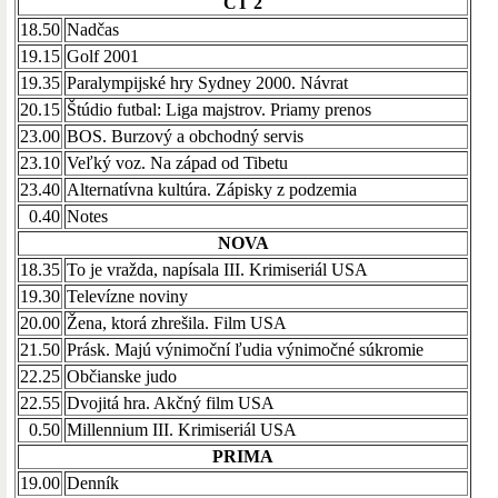
ČT 2
18.50
Nadčas
19.15
Golf 2001
19.35
Paralympijské hry Sydney 2000. Návrat
20.15
Štúdio futbal: Liga majstrov. Priamy prenos
23.00
BOS. Burzový a obchodný servis
23.10
Veľký voz. Na západ od Tibetu
23.40
Alternatívna kultúra. Zápisky z podzemia
0.40
Notes
NOVA
18.35
To je vražda, napísala III. Krimiseriál USA
19.30
Televízne noviny
20.00
Žena, ktorá zhrešila. Film USA
21.50
Prásk. Majú výnimoční ľudia výnimočné súkromie
22.25
Občianske judo
22.55
Dvojitá hra. Akčný film USA
0.50
Millennium III. Krimiseriál USA
PRIMA
19.00
Denník