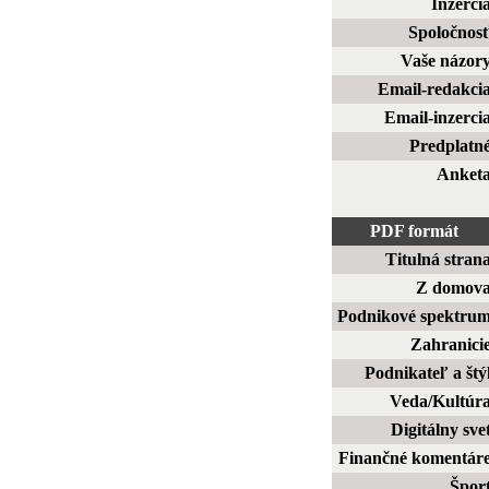
Inzerci
Spoločnos
Vaše názor
Email-redakci
Email-inzerci
Predplatn
Anket
PDF formát
Titulná stran
Z domov
Podnikové spektru
Zahranici
Podnikateľ a štý
Veda/Kultúr
Digitálny sve
Finančné komentár
Špor