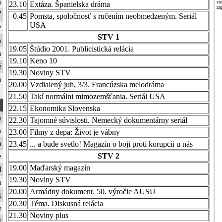
a
st
23.10
Extáza. Španielska dráma
za
ť
0.45
Pomsta, spoločnosť s ručením neobmedzeným. Seriál
USA
y
STV 1
a
19.05
Štúdio 2001. Publicistická relácia
a
19.10
Keno 10
é
19.30
Noviny STV
a
20.00
Vzdialený juh, 3/3. Francúzska melodráma
21.50
Takí normálni mimozemšťania. Seriál USA
22.15
Ekonomika Slovenska
a
22.30
Tajomné súvislosti. Nemecký dokumentárny seriál
a
23.00
Filmy z depa: Život je vábny
m
23.45
... a bude svetlo! Magazín o boji proti korupcii u nás
STV 2
e
19.00
Maďarský magazín
l
19.30
Noviny STV
a
20.00
Armádny dokument. 50. výročie AUSU
t
20.30
Téma. Diskusná relácia
e
21.30
Noviny plus
t