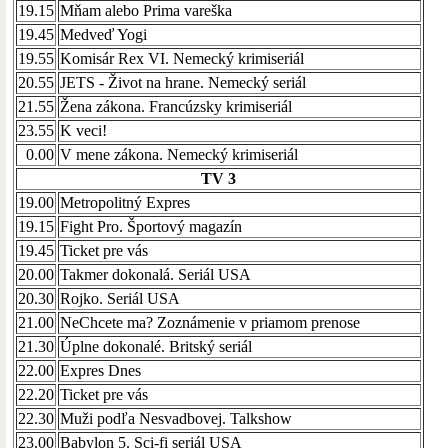
19.15
Mňam alebo Prima vareška
19.45
Medveď Yogi
19.55
Komisár Rex VI. Nemecký krimiseriál
20.55
JETS - Život na hrane. Nemecký seriál
21.55
Žena zákona. Francúzsky krimiseriál
23.55
K veci!
0.00
V mene zákona. Nemecký krimiseriál
TV 3
19.00
Metropolitný Expres
19.15
Fight Pro. Športový magazín
19.45
Ticket pre vás
20.00
Takmer dokonalá. Seriál USA
20.30
Rojko. Seriál USA
21.00
NeChcete ma? Zoznámenie v priamom prenose
21.30
Úplne dokonalé. Britský seriál
22.00
Expres Dnes
22.20
Ticket pre vás
22.30
Muži podľa Nesvadbovej. Talkshow
23.00
Babylon 5. Sci-fi seriál USA