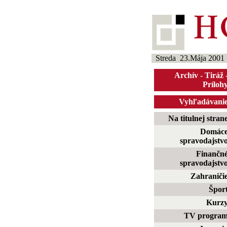
Streda 23.Mája 2001
Archív
-
Tiráž
Príloh
Vyhľadávani
Na titulnej stran
Domác
spravodajstv
Finančn
spravodajstv
Zahraniči
Špor
Kurz
TV progra