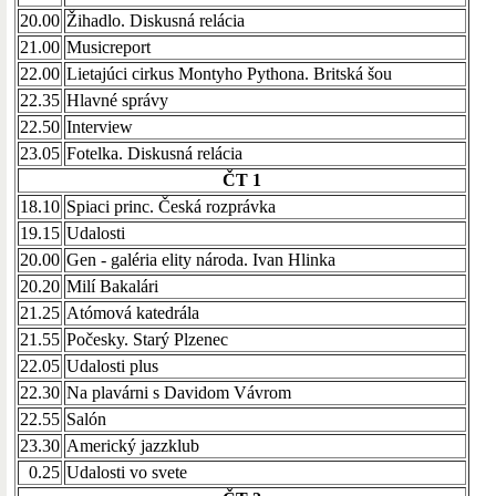
20.00
Žihadlo. Diskusná relácia
21.00
Musicreport
22.00
Lietajúci cirkus Montyho Pythona. Britská šou
22.35
Hlavné správy
22.50
Interview
23.05
Fotelka. Diskusná relácia
ČT 1
18.10
Spiaci princ. Česká rozprávka
19.15
Udalosti
20.00
Gen - galéria elity národa. Ivan Hlinka
20.20
Milí Bakalári
21.25
Atómová katedrála
21.55
Počesky. Starý Plzenec
22.05
Udalosti plus
22.30
Na plavárni s Davidom Vávrom
22.55
Salón
23.30
Americký jazzklub
0.25
Udalosti vo svete