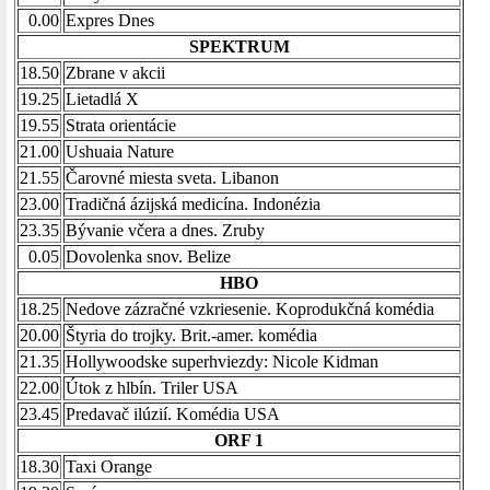
0.00
Expres Dnes
SPEKTRUM
18.50
Zbrane v akcii
19.25
Lietadlá X
19.55
Strata orientácie
21.00
Ushuaia Nature
21.55
Čarovné miesta sveta. Libanon
23.00
Tradičná ázijská medicína. Indonézia
23.35
Bývanie včera a dnes. Zruby
0.05
Dovolenka snov. Belize
HBO
18.25
Nedove zázračné vzkriesenie. Koprodukčná komédia
20.00
Štyria do trojky. Brit.-amer. komédia
21.35
Hollywoodske superhviezdy: Nicole Kidman
22.00
Útok z hlbín. Triler USA
23.45
Predavač ilúzií. Komédia USA
ORF 1
18.30
Taxi Orange