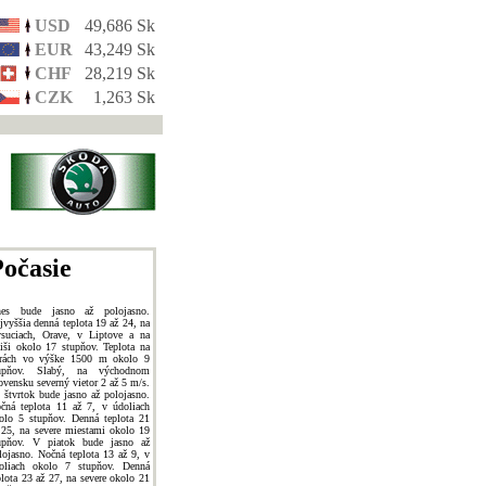
USD
49,686 Sk
EUR
43,249 Sk
CHF
28,219 Sk
CZK
1,263 Sk
očasie
es bude jasno až polojasno.
jvyššia denná teplota 19 až 24, na
suciach, Orave, v Liptove a na
iši okolo 17 stupňov. Teplota na
rách vo výške 1500 m okolo 9
upňov. Slabý, na východnom
ovensku severný vietor 2 až 5 m/s.
 štvrtok bude jasno až polojasno.
čná teplota 11 až 7, v údoliach
olo 5 stupňov. Denná teplota 21
 25, na severe miestami okolo 19
upňov. V piatok bude jasno až
lojasno. Nočná teplota 13 až 9, v
oliach okolo 7 stupňov. Denná
plota 23 až 27, na severe okolo 21