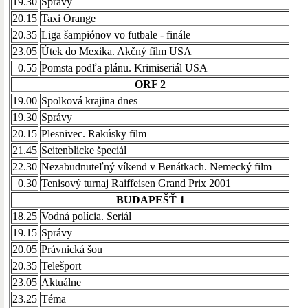
19.30
Správy
20.15
Taxi Orange
20.35
Liga šampiónov vo futbale - finále
23.05
Útek do Mexika. Akčný film USA
0.55
Pomsta podľa plánu. Krimiseriál USA
ORF 2
19.00
Spolková krajina dnes
19.30
Správy
20.15
Plesnivec. Rakúsky film
21.45
Seitenblicke špeciál
22.30
Nezabudnuteľný víkend v Benátkach. Nemecký film
0.30
Tenisový turnaj Raiffeisen Grand Prix 2001
BUDAPEŠŤ 1
18.25
Vodná polícia. Seriál
19.15
Správy
20.05
Právnická šou
20.35
Telešport
23.05
Aktuálne
23.25
Téma