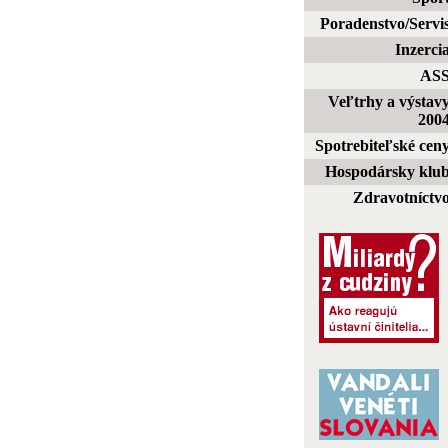
Poradenstvo/Servi
Inzerci
AS
Veľtrhy a výstav
200
Spotrebiteľské cen
Hospodársky klu
Zdravotníctv