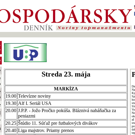
-
y
e
e
Streda 23. mája
P
e
o
Dn
MARKÍZA
Na
é
Ky
19.00
Televízne noviny
o
Sp
ho
19.30
Alf I. Seriál USA
st
e
Sl
Vo
20.00
J.P.P. - Jožo Pročko pokúša. Bláznivá naháňačka za
t
No
peniazmi
ok
až
y
20.25
Štúdio 11. Súťaž pre futbalových divákov
st
po
m
úd
20.40
Liga majstrov. Priamy prenos
te